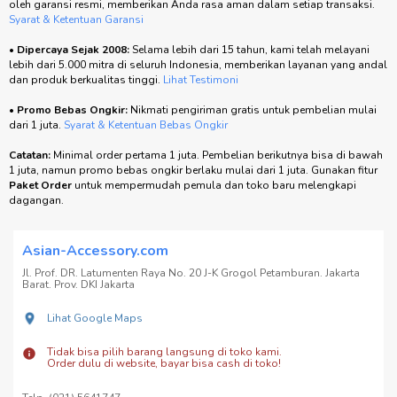
oleh garansi resmi, memberikan Anda rasa aman dalam setiap transaksi.
Syarat & Ketentuan Garansi
•
Dipercaya Sejak 2008:
Selama lebih dari 15 tahun, kami telah melayani
lebih dari 5.000 mitra di seluruh Indonesia, memberikan layanan yang andal
dan produk berkualitas tinggi.
Lihat Testimoni
•
Promo Bebas Ongkir:
Nikmati pengiriman gratis untuk pembelian mulai
dari 1 juta.
Syarat & Ketentuan Bebas Ongkir
Catatan:
Minimal order pertama 1 juta. Pembelian berikutnya bisa di bawah
1 juta, namun promo bebas ongkir berlaku mulai dari 1 juta. Gunakan fitur
Paket Order
untuk mempermudah pemula dan toko baru melengkapi
dagangan.
Asian-Accessory.com
Jl. Prof. DR. Latumenten Raya No. 20 J-K Grogol Petamburan. Jakarta
Barat. Prov. DKI Jakarta
Lihat Google Maps
Tidak bisa pilih barang langsung di toko kami.
Order dulu di website, bayar bisa cash di toko!