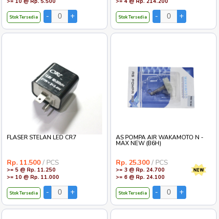
>= 10 @ Rp. 5.500
>= 4 @ Rp. 214.200
Stok Tersedia
Stok Tersedia
FLASER STELAN LED CR7
AS POMPA AIR WAKAMOTO N -
MAX NEW (B6H)
Rp. 11.500
/ PCS
Rp. 25.300
/ PCS
>= 5 @ Rp. 11.250
>= 3 @ Rp. 24.700
>= 10 @ Rp. 11.000
>= 6 @ Rp. 24.100
Stok Tersedia
Stok Tersedia