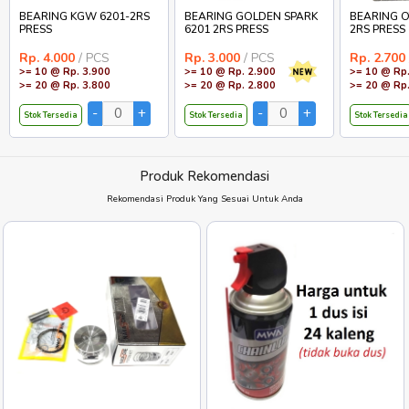
BEARING KGW 6201-2RS
BEARING GOLDEN SPARK
BEARING O
PRESS
6201 2RS PRESS
2RS PRESS
Rp. 4.000
/ PCS
Rp. 3.000
/ PCS
Rp. 2.700
>= 10 @ Rp. 3.900
>= 10 @ Rp. 2.900
>= 10 @ Rp.
>= 20 @ Rp. 3.800
>= 20 @ Rp. 2.800
>= 20 @ Rp.
Stok Tersedia
Stok Tersedia
Stok Tersedia
Produk Rekomendasi
Rekomendasi Produk Yang Sesuai Untuk Anda