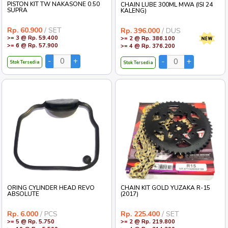
PISTON KIT TW NAKASONE 0.50
CHAIN LUBE 300ML MWA (ISI 24
SUPRA
KALENG)
Rp. 60.900
/ SET
Rp. 396.000
/ DUS
>= 3 @ Rp. 59.400
>= 2 @ Rp. 386.100
>= 6 @ Rp. 57.900
>= 4 @ Rp. 376.200
Stok Tersedia
Stok Tersedia
ORING CYLINDER HEAD REVO
CHAIN KIT GOLD YUZAKA R-15
ABSOLUTE
(2017)
Rp. 6.000
/ PCS
Rp. 225.400
/ SET
>= 5 @ Rp. 5.750
>= 2 @ Rp. 219.800