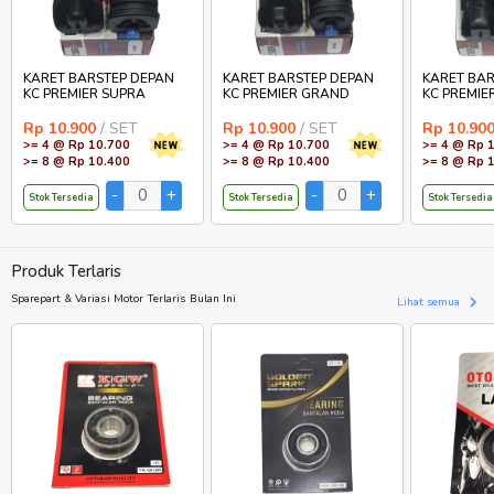
KARET BARSTEP DEPAN
KARET BARSTEP DEPAN
KARET BAR
KC PREMIER SUPRA
KC PREMIER GRAND
KC PREMIE
Rp 10.900
/ SET
Rp 10.900
/ SET
Rp 10.90
>= 4 @ Rp 10.700
>= 4 @ Rp 10.700
>= 4 @ Rp 
>= 8 @ Rp 10.400
>= 8 @ Rp 10.400
>= 8 @ Rp 
Stok Tersedia
Stok Tersedia
Stok Tersedia
Produk Terlaris
Sparepart & Variasi Motor Terlaris Bulan Ini
Lihat semua