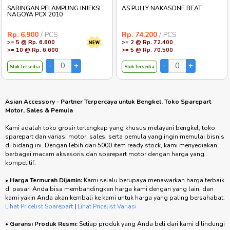
SARINGAN PELAMPUNG INJEKSI
AS PULLY NAKASONE BEAT
NAGOYA PCX 2010
Rp. 6.900
/ PCS
Rp. 74.200
/ PCS
>= 5 @ Rp. 6.800
>= 2 @ Rp. 72.400
>= 10 @ Rp. 6.600
>= 5 @ Rp. 70.500
Stok Tersedia
Stok Tersedia
Asian Accessory - Partner Terpercaya untuk Bengkel, Toko Sparepart
Motor, Sales & Pemula
Kami adalah toko grosir terlengkap yang khusus melayani bengkel, toko
sparepart dan variasi motor, sales, serta pemula yang ingin memulai bisnis
di bidang ini. Dengan lebih dari 5000 item ready stock, kami menyediakan
berbagai macam aksesoris dan sparepart motor dengan harga yang
kompetitif.
•
Harga Termurah Dijamin:
Kami selalu berupaya menawarkan harga terbaik
di pasar. Anda bisa membandingkan harga kami dengan yang lain, dan
kami yakin Anda akan kembali ke kami untuk harga yang paling bersahabat.
Lihat Pricelist Sparepart
|
Lihat Pricelist Variasi
•
Garansi Produk Resmi:
Setiap produk yang Anda beli dari kami dilindungi