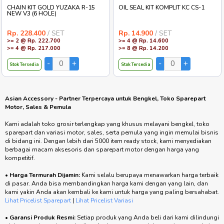
CHAIN KIT GOLD YUZAKA R-15
OIL SEAL KIT KOMPLIT KC CS-1
NEW V3 (6 HOLE)
Rp. 228.400
/ SET
Rp. 14.900
/ SET
>= 2 @ Rp. 222.700
>= 4 @ Rp. 14.600
>= 4 @ Rp. 217.000
>= 8 @ Rp. 14.200
Stok Tersedia
Stok Tersedia
Asian Accessory - Partner Terpercaya untuk Bengkel, Toko Sparepart
Motor, Sales & Pemula
Kami adalah toko grosir terlengkap yang khusus melayani bengkel, toko
sparepart dan variasi motor, sales, serta pemula yang ingin memulai bisnis
di bidang ini. Dengan lebih dari 5000 item ready stock, kami menyediakan
berbagai macam aksesoris dan sparepart motor dengan harga yang
kompetitif.
•
Harga Termurah Dijamin:
Kami selalu berupaya menawarkan harga terbaik
di pasar. Anda bisa membandingkan harga kami dengan yang lain, dan
kami yakin Anda akan kembali ke kami untuk harga yang paling bersahabat.
Lihat Pricelist Sparepart
|
Lihat Pricelist Variasi
•
Garansi Produk Resmi:
Setiap produk yang Anda beli dari kami dilindungi