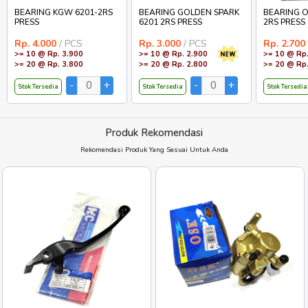
BEARING KGW 6201-2RS
BEARING GOLDEN SPARK
BEARING O
PRESS
6201 2RS PRESS
2RS PRESS
Rp. 4.000
/ PCS
Rp. 3.000
/ PCS
Rp. 2.700
>= 10 @ Rp. 3.900
>= 10 @ Rp. 2.900
>= 10 @ Rp.
>= 20 @ Rp. 3.800
>= 20 @ Rp. 2.800
>= 20 @ Rp.
Stok Tersedia
Stok Tersedia
Stok Tersedia
Produk Rekomendasi
Rekomendasi Produk Yang Sesuai Untuk Anda