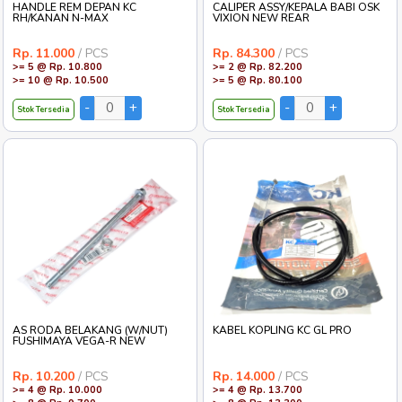
HANDLE REM DEPAN KC
CALIPER ASSY/KEPALA BABI OSK
RH/KANAN N-MAX
VIXION NEW REAR
Rp. 11.000
/ PCS
Rp. 84.300
/ PCS
>= 5 @ Rp. 10.800
>= 2 @ Rp. 82.200
>= 10 @ Rp. 10.500
>= 5 @ Rp. 80.100
Stok Tersedia
Stok Tersedia
AS RODA BELAKANG (W/NUT)
KABEL KOPLING KC GL PRO
FUSHIMAYA VEGA-R NEW
Rp. 10.200
/ PCS
Rp. 14.000
/ PCS
>= 4 @ Rp. 10.000
>= 4 @ Rp. 13.700