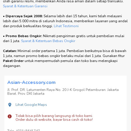
oleh garansi resmi, memberikan Anda rasa aman dalam setiap transaksi.
Syarat & Ketentuan Garansi
•
Dipercaya Sejak 2008:
Selama lebih dari 15 tahun, kami telah melayani
lebih dari 5.000 mitra di seluruh Indonesia, memberikan layanan yang andal
dan produk berkualitas tinggi.
Lihat Testimoni
•
Promo Bebas Ongkir:
Nikmati pengiriman gratis untuk pembelian mulai
dari 1 juta.
Syarat & Ketentuan Bebas Ongkir
Catatan:
Minimal order pertama 1 juta. Pembelian berikutnya bisa di bawah
1 juta, namun promo bebas ongkir berlaku mulai dari 1 juta. Gunakan fitur
Paket Order
untuk mempermudah pemula dan toko baru melengkapi
dagangan.
Asian-Accessory.com
Jl. Prof. DR. Latumenten Raya No. 20 J-K Grogol Petamburan. Jakarta
Barat. Prov. DKI Jakarta
Lihat Google Maps
Tidak bisa pilih barang langsung di toko kami.
Order dulu di website, bayar bisa cash di toko!