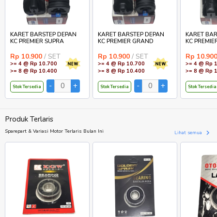
KARET BARSTEP DEPAN
KARET BARSTEP DEPAN
KARET BAR
KC PREMIER SUPRA
KC PREMIER GRAND
KC PREMIE
Rp 10.900
/ SET
Rp 10.900
/ SET
Rp 10.90
>= 4 @ Rp 10.700
>= 4 @ Rp 10.700
>= 4 @ Rp 
>= 8 @ Rp 10.400
>= 8 @ Rp 10.400
>= 8 @ Rp 
Stok Tersedia
Stok Tersedia
Stok Tersedia
Produk Terlaris
Sparepart & Variasi Motor Terlaris Bulan Ini
Lihat semua