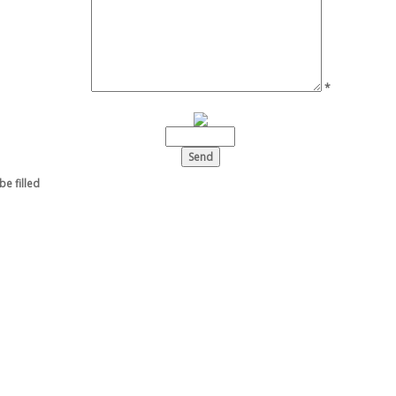
*
be filled