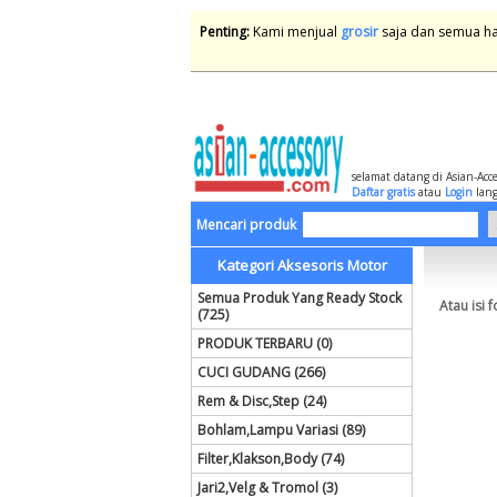
Penting:
Kami menjual
grosir
saja dan semua har
selamat datang di Asian-Acc
Daftar gratis
atau
Login
lang
Mencari produk
Kategori Aksesoris Motor
Semua Produk Yang Ready Stock
Atau isi 
(725)
PRODUK TERBARU (0)
CUCI GUDANG (266)
Rem & Disc,Step (24)
Bohlam,Lampu Variasi (89)
Filter,Klakson,Body (74)
Jari2,Velg & Tromol (3)