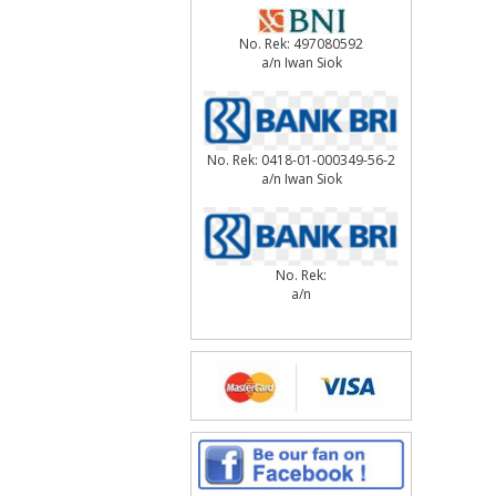
No. Rek: 497080592
a/n Iwan Siok
No. Rek: 0418-01-000349-56-2
a/n Iwan Siok
No. Rek:
a/n