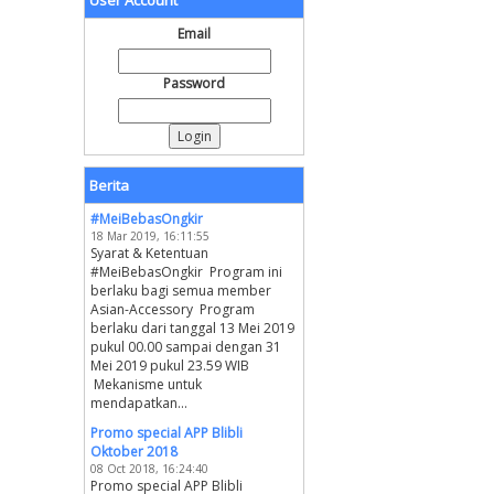
User Account
Email
Password
Berita
#MeiBebasOngkir
18 Mar 2019, 16:11:55
Syarat & Ketentuan
#MeiBebasOngkir Program ini
berlaku bagi semua member
Asian-Accessory Program
berlaku dari tanggal 13 Mei 2019
pukul 00.00 sampai dengan 31
Mei 2019 pukul 23.59 WIB
Mekanisme untuk
mendapatkan...
Promo special APP Blibli
Oktober 2018
08 Oct 2018, 16:24:40
Promo special APP Blibli