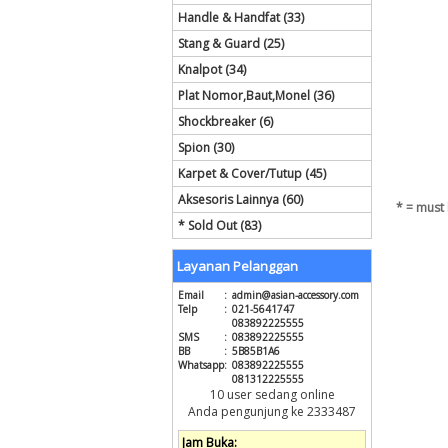
Handle & Handfat (33)
Stang & Guard (25)
Knalpot (34)
Plat Nomor,Baut,Monel (36)
Shockbreaker (6)
Spion (30)
Karpet & Cover/Tutup (45)
Aksesoris Lainnya (60)
* = must 
* Sold Out (83)
Layanan Pelanggan
Email
:
admin@asian-accessory.com
Telp
:
021-5641747
083892225555
SMS
:
083892225555
BB
:
5B85B1A6
Whatsapp
:
083892225555
081312225555
10 user sedang online
Anda pengunjung ke 2333487
Jam Buka: