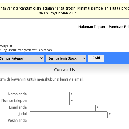
ga yang tercantum disini adalah harga grosir ! Minimal pembelian 1 juta ( pro
selanjutnya boleh < 1jt
Halaman Depan
Panduan Be
essory.com!
sung untuk mengecek status pesanan
Contact Us
form di bawah ini untuk menghubungi kami via email.
Nama anda
*
Nomor telepon
*
Email anda
*
Judul
*
Pesan anda