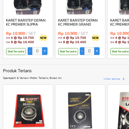
KARET BARSTEP DEPAN
KARET BARSTEP DEPAN
KARET BAR
KC PREMIER SUPRA
KC PREMIER GRAND
KC PREMIE
Rp 10.900
/ SET
Rp 10.900
/ SET
Rp 10.90
>= 4 @ Rp 10.700
>= 4 @ Rp 10.700
>= 4 @ Rp 
>= 8 @ Rp 10.400
>= 8 @ Rp 10.400
>= 8 @ Rp 
Stok Tersedia
Stok Tersedia
Stok Tersedia
Produk Terlaris
Sparepart & Variasi Motor Terlaris Bulan Ini
Lihat semua