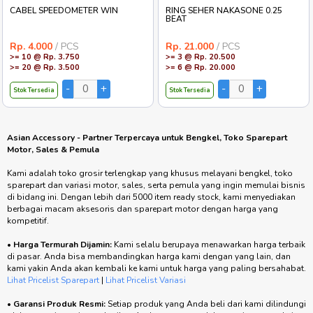
CABEL SPEEDOMETER WIN
RING SEHER NAKASONE 0.25
BEAT
Rp. 4.000
/ PCS
Rp. 21.000
/ PCS
>= 10 @ Rp. 3.750
>= 3 @ Rp. 20.500
>= 20 @ Rp. 3.500
>= 6 @ Rp. 20.000
Stok Tersedia
Stok Tersedia
Asian Accessory - Partner Terpercaya untuk Bengkel, Toko Sparepart
Motor, Sales & Pemula
Kami adalah toko grosir terlengkap yang khusus melayani bengkel, toko
sparepart dan variasi motor, sales, serta pemula yang ingin memulai bisnis
di bidang ini. Dengan lebih dari 5000 item ready stock, kami menyediakan
berbagai macam aksesoris dan sparepart motor dengan harga yang
kompetitif.
•
Harga Termurah Dijamin:
Kami selalu berupaya menawarkan harga terbaik
di pasar. Anda bisa membandingkan harga kami dengan yang lain, dan
kami yakin Anda akan kembali ke kami untuk harga yang paling bersahabat.
Lihat Pricelist Sparepart
|
Lihat Pricelist Variasi
•
Garansi Produk Resmi:
Setiap produk yang Anda beli dari kami dilindungi