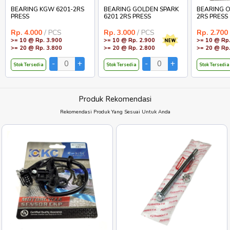
BEARING KGW 6201-2RS
BEARING GOLDEN SPARK
BEARING O
PRESS
6201 2RS PRESS
2RS PRESS
Rp. 4.000
/ PCS
Rp. 3.000
/ PCS
Rp. 2.700
>= 10 @ Rp. 3.900
>= 10 @ Rp. 2.900
>= 10 @ Rp.
>= 20 @ Rp. 3.800
>= 20 @ Rp. 2.800
>= 20 @ Rp.
Stok Tersedia
Stok Tersedia
Stok Tersedia
Produk Rekomendasi
Rekomendasi Produk Yang Sesuai Untuk Anda