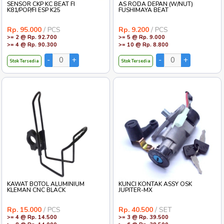
SENSOR CKP KC BEAT FI
AS RODA DEPAN (W/NUT)
K81/POP/FI ESP K25
FUSHIMAYA BEAT
Rp. 95.000
/ PCS
Rp. 9.200
/ PCS
>= 2 @ Rp. 92.700
>= 5 @ Rp. 9.000
>= 4 @ Rp. 90.300
>= 10 @ Rp. 8.800
Stok Tersedia
Stok Tersedia
KAWAT BOTOL ALUMINIUM
KUNCI KONTAK ASSY OSK
KLEMAN CNC BLACK
JUPITER-MX
Rp. 15.000
/ PCS
Rp. 40.500
/ SET
>= 4 @ Rp. 14.500
>= 3 @ Rp. 39.500