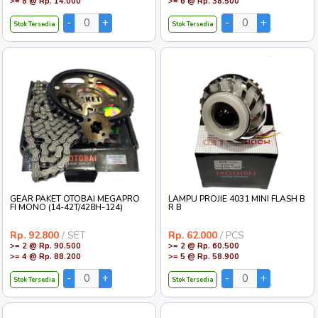
>= 8 @ Rp. 14.000
>= 6 @ Rp. 38.500
Stok Tersedia
Stok Tersedia
GEAR PAKET OTOBAI MEGAPRO
LAMPU PROJIE 4031 MINI FLASH B
FI MONO (14-42T/428H-124)
R B
Rp. 92.800
/ SET
Rp. 62.000
/ PCS
>= 2 @ Rp. 90.500
>= 2 @ Rp. 60.500
>= 4 @ Rp. 88.200
>= 5 @ Rp. 58.900
Stok Tersedia
Stok Tersedia