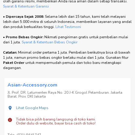
oleh garansi resmi, memberikan Anda rasa aman dalam setiap transaksi.
Syarat & Ketentuan Garansi
•
Dipercaya Sejak 2008:
Selama lebih dari 15 tahun, kami telah melayani
lebih dari 5.000 mitra di seluruh Indonesia, memberikan layanan yang andal
dan produk berkualitas tinggi.
Lihat Testimoni
•
Promo Bebas Ongkir:
Nikmati pengiriman gratis untuk pembelian mulai
dari 1 juta.
Syarat & Ketentuan Bebas Ongkir
Catatan:
Minimal order pertama 1 juta. Pembelian berikutnya bisa di bawah
1 juta, namun promo bebas ongkir berlaku mulai dari 1 juta. Gunakan fitur
Paket Order
untuk mempermudah pemula dan toko baru melengkapi
dagangan.
Asian-Accessory.com
Jl. Prof. DR. Latumenten Raya No. 20 J-K Grogol Petamburan. Jakarta
Barat. Prov. DKI Jakarta
Lihat Google Maps
Tidak bisa pilih barang langsung di toko kami.
Order dulu di website, bayar bisa cash di toko!