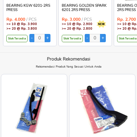
BEARING KGW 6201-2RS
BEARING GOLDEN SPARK
BEARING O
PRESS
6201 2RS PRESS
2RS PRESS
Rp. 4.000
/ PCS
Rp. 3.000
/ PCS
Rp. 2.700
>= 10 @ Rp. 3.900
>= 10 @ Rp. 2.900
>= 10 @ Rp.
>= 20 @ Rp. 3.800
>= 20 @ Rp. 2.800
>= 20 @ Rp.
Stok Tersedia
Stok Tersedia
Stok Tersedia
Produk Rekomendasi
Rekomendasi Produk Yang Sesuai Untuk Anda