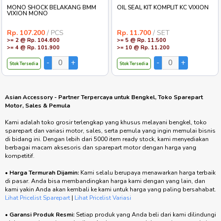
MONO SHOCK BELAKANG BMM
OIL SEAL KIT KOMPLIT KC VIXION
VIXION MONO
Rp. 107.200
/ PCS
Rp. 11.700
/ SET
>= 2 @ Rp. 104.600
>= 5 @ Rp. 11.500
>= 4 @ Rp. 101.900
>= 10 @ Rp. 11.200
Stok Tersedia
Stok Tersedia
Asian Accessory - Partner Terpercaya untuk Bengkel, Toko Sparepart
Motor, Sales & Pemula
Kami adalah toko grosir terlengkap yang khusus melayani bengkel, toko
sparepart dan variasi motor, sales, serta pemula yang ingin memulai bisnis
di bidang ini. Dengan lebih dari 5000 item ready stock, kami menyediakan
berbagai macam aksesoris dan sparepart motor dengan harga yang
kompetitif.
•
Harga Termurah Dijamin:
Kami selalu berupaya menawarkan harga terbaik
di pasar. Anda bisa membandingkan harga kami dengan yang lain, dan
kami yakin Anda akan kembali ke kami untuk harga yang paling bersahabat.
Lihat Pricelist Sparepart
|
Lihat Pricelist Variasi
•
Garansi Produk Resmi:
Setiap produk yang Anda beli dari kami dilindungi