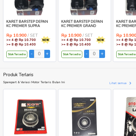
KARET BARSTEP DEPAN
KARET BARSTEP DEPAN
KARET BAR
KC PREMIER SUPRA
KC PREMIER GRAND
KC PREMIE
Rp 10.900
/ SET
Rp 10.900
/ SET
Rp 10.90
>= 4 @ Rp 10.700
>= 4 @ Rp 10.700
>= 4 @ Rp 
>= 8 @ Rp 10.400
>= 8 @ Rp 10.400
>= 8 @ Rp 
Stok Tersedia
Stok Tersedia
Stok Tersedia
Produk Terlaris
Sparepart & Variasi Motor Terlaris Bulan Ini
Lihat semua