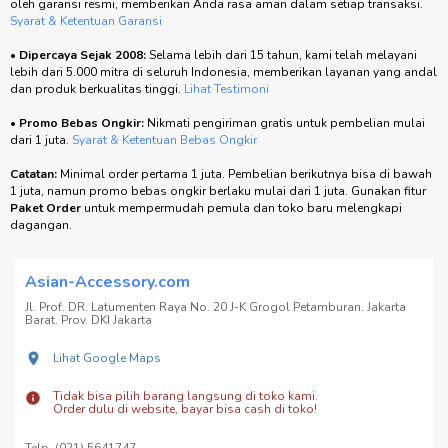
oleh garansi resmi, memberikan Anda rasa aman dalam setiap transaksi.
Syarat & Ketentuan Garansi
•
Dipercaya Sejak 2008:
Selama lebih dari 15 tahun, kami telah melayani
lebih dari 5.000 mitra di seluruh Indonesia, memberikan layanan yang andal
dan produk berkualitas tinggi.
Lihat Testimoni
•
Promo Bebas Ongkir:
Nikmati pengiriman gratis untuk pembelian mulai
dari 1 juta.
Syarat & Ketentuan Bebas Ongkir
Catatan:
Minimal order pertama 1 juta. Pembelian berikutnya bisa di bawah
1 juta, namun promo bebas ongkir berlaku mulai dari 1 juta. Gunakan fitur
Paket Order
untuk mempermudah pemula dan toko baru melengkapi
dagangan.
Asian-Accessory.com
Jl. Prof. DR. Latumenten Raya No. 20 J-K Grogol Petamburan. Jakarta
Barat. Prov. DKI Jakarta
Lihat Google Maps
Tidak bisa pilih barang langsung di toko kami.
Order dulu di website, bayar bisa cash di toko!