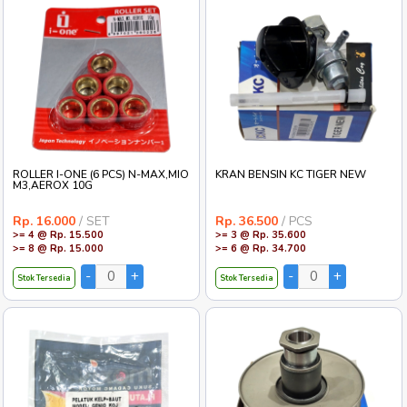
ROLLER I-ONE (6 PCS) N-MAX,MIO
KRAN BENSIN KC TIGER NEW
M3,AEROX 10G
Rp. 16.000
/ SET
Rp. 36.500
/ PCS
>= 4 @ Rp. 15.500
>= 3 @ Rp. 35.600
>= 8 @ Rp. 15.000
>= 6 @ Rp. 34.700
Stok Tersedia
Stok Tersedia