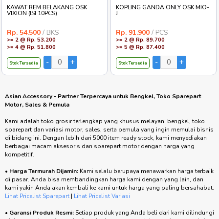
KAWAT REM BELAKANG OSK
KOPLING GANDA ONLY OSK MIO-
VIXION (ISI 10PCS)
J
Rp. 54.500
/ BKS
Rp. 91.900
/ PCS
>= 2 @ Rp. 53.200
>= 2 @ Rp. 89.700
>= 4 @ Rp. 51.800
>= 5 @ Rp. 87.400
Stok Tersedia
Stok Tersedia
Asian Accessory - Partner Terpercaya untuk Bengkel, Toko Sparepart
Motor, Sales & Pemula
Kami adalah toko grosir terlengkap yang khusus melayani bengkel, toko
sparepart dan variasi motor, sales, serta pemula yang ingin memulai bisnis
di bidang ini. Dengan lebih dari 5000 item ready stock, kami menyediakan
berbagai macam aksesoris dan sparepart motor dengan harga yang
kompetitif.
•
Harga Termurah Dijamin:
Kami selalu berupaya menawarkan harga terbaik
di pasar. Anda bisa membandingkan harga kami dengan yang lain, dan
kami yakin Anda akan kembali ke kami untuk harga yang paling bersahabat.
Lihat Pricelist Sparepart
|
Lihat Pricelist Variasi
•
Garansi Produk Resmi:
Setiap produk yang Anda beli dari kami dilindungi