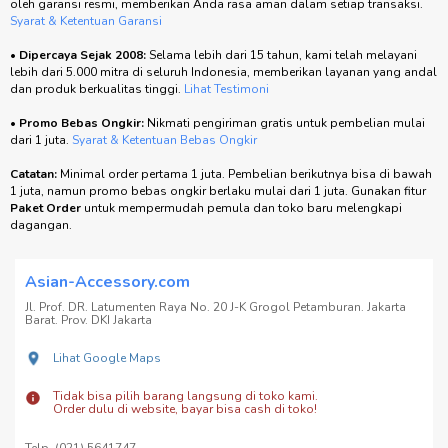
oleh garansi resmi, memberikan Anda rasa aman dalam setiap transaksi.
Syarat & Ketentuan Garansi
•
Dipercaya Sejak 2008:
Selama lebih dari 15 tahun, kami telah melayani
lebih dari 5.000 mitra di seluruh Indonesia, memberikan layanan yang andal
dan produk berkualitas tinggi.
Lihat Testimoni
•
Promo Bebas Ongkir:
Nikmati pengiriman gratis untuk pembelian mulai
dari 1 juta.
Syarat & Ketentuan Bebas Ongkir
Catatan:
Minimal order pertama 1 juta. Pembelian berikutnya bisa di bawah
1 juta, namun promo bebas ongkir berlaku mulai dari 1 juta. Gunakan fitur
Paket Order
untuk mempermudah pemula dan toko baru melengkapi
dagangan.
Asian-Accessory.com
Jl. Prof. DR. Latumenten Raya No. 20 J-K Grogol Petamburan. Jakarta
Barat. Prov. DKI Jakarta
Lihat Google Maps
Tidak bisa pilih barang langsung di toko kami.
Order dulu di website, bayar bisa cash di toko!