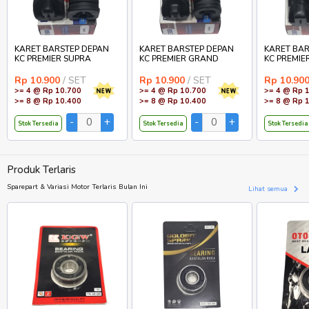
KARET BARSTEP DEPAN
KARET BARSTEP DEPAN
KARET BAR
KC PREMIER SUPRA
KC PREMIER GRAND
KC PREMIE
Rp 10.900
/ SET
Rp 10.900
/ SET
Rp 10.90
>= 4 @ Rp 10.700
>= 4 @ Rp 10.700
>= 4 @ Rp 
>= 8 @ Rp 10.400
>= 8 @ Rp 10.400
>= 8 @ Rp 
Stok Tersedia
Stok Tersedia
Stok Tersedia
Produk Terlaris
Sparepart & Variasi Motor Terlaris Bulan Ini
Lihat semua