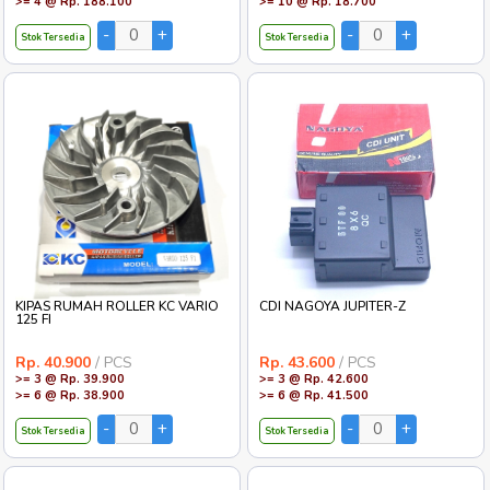
>= 4 @ Rp. 188.100
>= 10 @ Rp. 18.700
Stok Tersedia
Stok Tersedia
KIPAS RUMAH ROLLER KC VARIO
CDI NAGOYA JUPITER-Z
125 FI
Rp. 40.900
/ PCS
Rp. 43.600
/ PCS
>= 3 @ Rp. 39.900
>= 3 @ Rp. 42.600
>= 6 @ Rp. 38.900
>= 6 @ Rp. 41.500
Stok Tersedia
Stok Tersedia