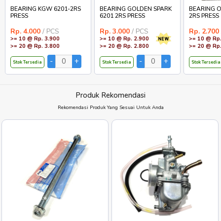
BEARING KGW 6201-2RS
BEARING GOLDEN SPARK
BEARING O
PRESS
6201 2RS PRESS
2RS PRESS
Rp. 4.000
/ PCS
Rp. 3.000
/ PCS
Rp. 2.700
>= 10 @ Rp. 3.900
>= 10 @ Rp. 2.900
>= 10 @ Rp.
>= 20 @ Rp. 3.800
>= 20 @ Rp. 2.800
>= 20 @ Rp.
Stok Tersedia
Stok Tersedia
Stok Tersedia
Produk Rekomendasi
Rekomendasi Produk Yang Sesuai Untuk Anda