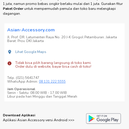
oleh garansi resmi, memberikan Anda rasa aman dalam setiap transaksi.
Syarat & Ketentuan Garansi
•
Dipercaya Sejak 2008:
Selama lebih dari 15 tahun, kami telah melayani
lebih dari 5.000 mitra di seluruh Indonesia, memberikan layanan yang andal
dan produk berkualitas tinggi.
Lihat Testimoni
•
Promo Bebas Ongkir:
Nikmati pengiriman gratis untuk pembelian mulai
dari 1 juta.
Syarat & Ketentuan Bebas Ongkir
Catatan:
Minimal order pertama 1 juta. Pembelian berikutnya bisa di bawah
1 juta, namun promo bebas ongkir berlaku mulai dari 1 juta. Gunakan fitur
Paket Order
untuk mempermudah pemula dan toko baru melengkapi
dagangan.
Asian-Accessory.com
Jl. Prof. DR. Latumenten Raya No. 20 J-K Grogol Petamburan. Jakarta
Barat. Prov. DKI Jakarta
Lihat Google Maps
Tidak bisa pilih barang langsung di toko kami.
Order dulu di website, bayar bisa cash di toko!