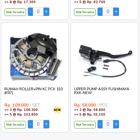
REGULATOR NAGOYA JUPITER-Z
LAMPU ALIS 4371 RUNNING 30CM
+BALAST CR7 ICE BLUE
Rp. 18.200
/ PCS
Rp. 65.900
/ SET
>= 4 @ Rp. 17.800
>= 2 @ Rp. 64.300
>= 8 @ Rp. 17.300
>= 5 @ Rp. 62.700
Stok Tersedia
Stok Tersedia