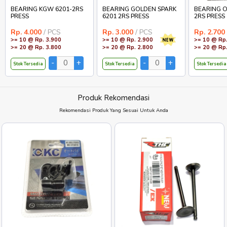
BEARING KGW 6201-2RS
BEARING GOLDEN SPARK
BEARING O
PRESS
6201 2RS PRESS
2RS PRESS
Rp. 4.000
/ PCS
Rp. 3.000
/ PCS
Rp. 2.700
>= 10 @ Rp. 3.900
>= 10 @ Rp. 2.900
>= 10 @ Rp.
>= 20 @ Rp. 3.800
>= 20 @ Rp. 2.800
>= 20 @ Rp.
Stok Tersedia
Stok Tersedia
Stok Tersedia
Produk Rekomendasi
Rekomendasi Produk Yang Sesuai Untuk Anda