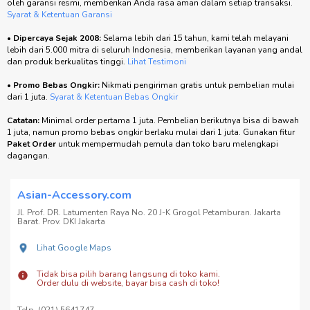
oleh garansi resmi, memberikan Anda rasa aman dalam setiap transaksi.
Syarat & Ketentuan Garansi
•
Dipercaya Sejak 2008:
Selama lebih dari 15 tahun, kami telah melayani
lebih dari 5.000 mitra di seluruh Indonesia, memberikan layanan yang andal
dan produk berkualitas tinggi.
Lihat Testimoni
•
Promo Bebas Ongkir:
Nikmati pengiriman gratis untuk pembelian mulai
dari 1 juta.
Syarat & Ketentuan Bebas Ongkir
Catatan:
Minimal order pertama 1 juta. Pembelian berikutnya bisa di bawah
1 juta, namun promo bebas ongkir berlaku mulai dari 1 juta. Gunakan fitur
Paket Order
untuk mempermudah pemula dan toko baru melengkapi
dagangan.
Asian-Accessory.com
Jl. Prof. DR. Latumenten Raya No. 20 J-K Grogol Petamburan. Jakarta
Barat. Prov. DKI Jakarta
Lihat Google Maps
Tidak bisa pilih barang langsung di toko kami.
Order dulu di website, bayar bisa cash di toko!