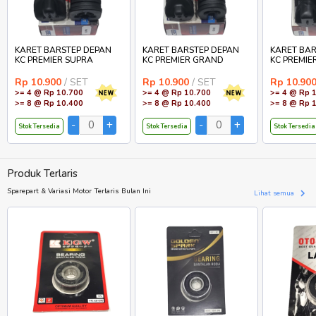
KARET BARSTEP DEPAN
KARET BARSTEP DEPAN
KARET BAR
KC PREMIER SUPRA
KC PREMIER GRAND
KC PREMIE
Rp 10.900
/ SET
Rp 10.900
/ SET
Rp 10.90
>= 4 @ Rp 10.700
>= 4 @ Rp 10.700
>= 4 @ Rp 
>= 8 @ Rp 10.400
>= 8 @ Rp 10.400
>= 8 @ Rp 
Stok Tersedia
Stok Tersedia
Stok Tersedia
Produk Terlaris
Sparepart & Variasi Motor Terlaris Bulan Ini
Lihat semua