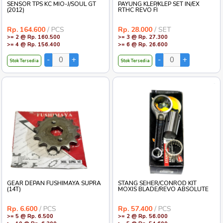
SENSOR TPS KC MIO-J/SOUL GT
PAYUNG KLEP/KLEP SET IN/EX
(2012)
RTHC REVO FI
Rp. 164.600
/ PCS
Rp. 28.000
/ SET
>= 2 @ Rp. 160.500
>= 3 @ Rp. 27.300
>= 4 @ Rp. 156.400
>= 6 @ Rp. 26.600
Stok Tersedia
Stok Tersedia
GEAR DEPAN FUSHIMAYA SUPRA
STANG SEHER/CONROD KIT
(14T)
MOXIS BLADE/REVO ABSOLUTE
Rp. 6.600
/ PCS
Rp. 57.400
/ PCS
>= 5 @ Rp. 6.500
>= 2 @ Rp. 56.000