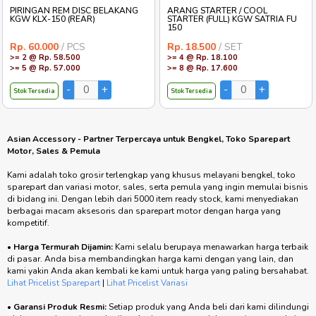
PIRINGAN REM DISC BELAKANG
ARANG STARTER / COOL
KGW KLX-150 (REAR)
STARTER (FULL) KGW SATRIA FU
150
Rp. 60.000
/ PCS
Rp. 18.500
/ SET
>= 2 @ Rp. 58.500
>= 4 @ Rp. 18.100
>= 5 @ Rp. 57.000
>= 8 @ Rp. 17.600
Stok Tersedia
Stok Tersedia
Asian Accessory - Partner Terpercaya untuk Bengkel, Toko Sparepart
Motor, Sales & Pemula
Kami adalah toko grosir terlengkap yang khusus melayani bengkel, toko
sparepart dan variasi motor, sales, serta pemula yang ingin memulai bisnis
di bidang ini. Dengan lebih dari 5000 item ready stock, kami menyediakan
berbagai macam aksesoris dan sparepart motor dengan harga yang
kompetitif.
•
Harga Termurah Dijamin:
Kami selalu berupaya menawarkan harga terbaik
di pasar. Anda bisa membandingkan harga kami dengan yang lain, dan
kami yakin Anda akan kembali ke kami untuk harga yang paling bersahabat.
Lihat Pricelist Sparepart
|
Lihat Pricelist Variasi
•
Garansi Produk Resmi:
Setiap produk yang Anda beli dari kami dilindungi