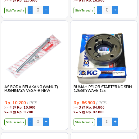
>= 4 @ Rp. 217.000
>= 6 @ Rp. 16.900
Stok Tersedia
Stok Tersedia
AS RODA BELAKANG (W/NUT)
RUMAH PELOR STARTER KC SPIN
FUSHIMAYA VEGA-R NEW
125/SKYWAVE 125
Rp. 10.200
/ PCS
Rp. 86.900
/ PCS
>= 4 @ Rp. 10.000
>= 3 @ Rp. 84.800
>= 8 @ Rp. 9.700
>= 5 @ Rp. 82.600
Stok Tersedia
Stok Tersedia