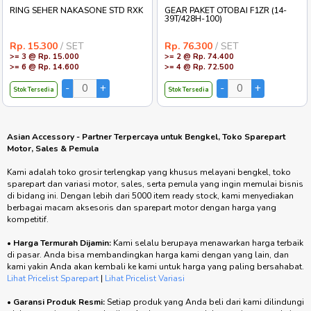
RING SEHER NAKASONE STD RXK
GEAR PAKET OTOBAI F1ZR (14-
39T/428H-100)
Rp. 15.300
/ SET
Rp. 76.300
/ SET
>= 3 @ Rp. 15.000
>= 2 @ Rp. 74.400
>= 6 @ Rp. 14.600
>= 4 @ Rp. 72.500
Stok Tersedia
Stok Tersedia
Asian Accessory - Partner Terpercaya untuk Bengkel, Toko Sparepart
Motor, Sales & Pemula
Kami adalah toko grosir terlengkap yang khusus melayani bengkel, toko
sparepart dan variasi motor, sales, serta pemula yang ingin memulai bisnis
di bidang ini. Dengan lebih dari 5000 item ready stock, kami menyediakan
berbagai macam aksesoris dan sparepart motor dengan harga yang
kompetitif.
•
Harga Termurah Dijamin:
Kami selalu berupaya menawarkan harga terbaik
di pasar. Anda bisa membandingkan harga kami dengan yang lain, dan
kami yakin Anda akan kembali ke kami untuk harga yang paling bersahabat.
Lihat Pricelist Sparepart
|
Lihat Pricelist Variasi
•
Garansi Produk Resmi:
Setiap produk yang Anda beli dari kami dilindungi