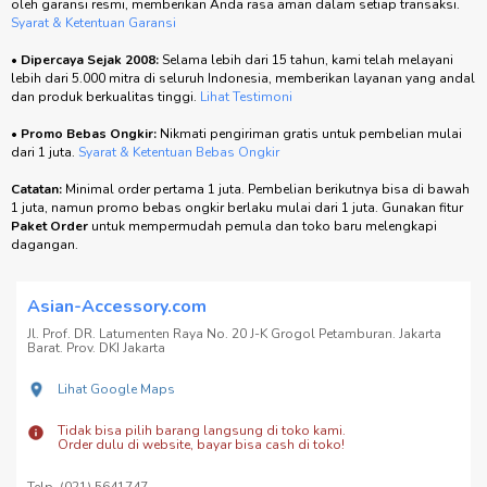
oleh garansi resmi, memberikan Anda rasa aman dalam setiap transaksi.
Syarat & Ketentuan Garansi
•
Dipercaya Sejak 2008:
Selama lebih dari 15 tahun, kami telah melayani
lebih dari 5.000 mitra di seluruh Indonesia, memberikan layanan yang andal
dan produk berkualitas tinggi.
Lihat Testimoni
•
Promo Bebas Ongkir:
Nikmati pengiriman gratis untuk pembelian mulai
dari 1 juta.
Syarat & Ketentuan Bebas Ongkir
Catatan:
Minimal order pertama 1 juta. Pembelian berikutnya bisa di bawah
1 juta, namun promo bebas ongkir berlaku mulai dari 1 juta. Gunakan fitur
Paket Order
untuk mempermudah pemula dan toko baru melengkapi
dagangan.
Asian-Accessory.com
Jl. Prof. DR. Latumenten Raya No. 20 J-K Grogol Petamburan. Jakarta
Barat. Prov. DKI Jakarta
Lihat Google Maps
Tidak bisa pilih barang langsung di toko kami.
Order dulu di website, bayar bisa cash di toko!