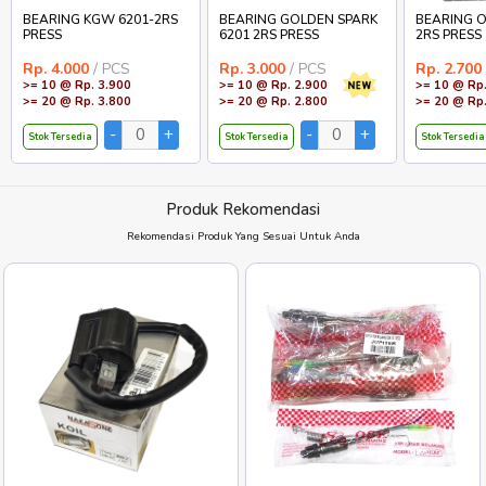
BEARING KGW 6201-2RS
BEARING GOLDEN SPARK
BEARING O
PRESS
6201 2RS PRESS
2RS PRESS
Rp. 4.000
/ PCS
Rp. 3.000
/ PCS
Rp. 2.700
>= 10 @ Rp. 3.900
>= 10 @ Rp. 2.900
>= 10 @ Rp.
>= 20 @ Rp. 3.800
>= 20 @ Rp. 2.800
>= 20 @ Rp.
Stok Tersedia
Stok Tersedia
Stok Tersedia
Produk Rekomendasi
Rekomendasi Produk Yang Sesuai Untuk Anda