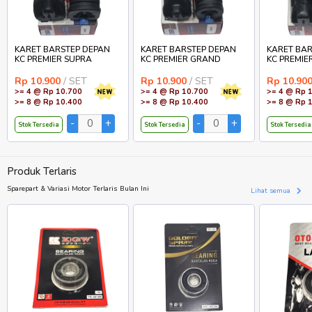
KARET BARSTEP DEPAN
KARET BARSTEP DEPAN
KARET BAR
KC PREMIER SUPRA
KC PREMIER GRAND
KC PREMIE
Rp 10.900
/ SET
Rp 10.900
/ SET
Rp 10.90
>= 4 @ Rp 10.700
>= 4 @ Rp 10.700
>= 4 @ Rp 
>= 8 @ Rp 10.400
>= 8 @ Rp 10.400
>= 8 @ Rp 
Stok Tersedia
Stok Tersedia
Stok Tersedia
Produk Terlaris
Sparepart & Variasi Motor Terlaris Bulan Ini
Lihat semua