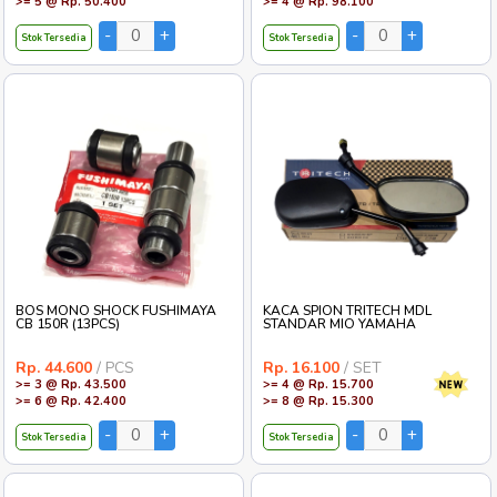
>= 5 @ Rp. 50.400
>= 4 @ Rp. 98.100
Stok Tersedia
Stok Tersedia
BOS MONO SHOCK FUSHIMAYA
KACA SPION TRITECH MDL
CB 150R (13PCS)
STANDAR MIO YAMAHA
Rp. 44.600
/ PCS
Rp. 16.100
/ SET
>= 3 @ Rp. 43.500
>= 4 @ Rp. 15.700
>= 6 @ Rp. 42.400
>= 8 @ Rp. 15.300
Stok Tersedia
Stok Tersedia