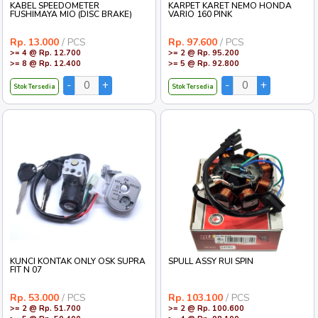
KABEL SPEEDOMETER
KARPET KARET NEMO HONDA
FUSHIMAYA MIO (DISC BRAKE)
VARIO 160 PINK
Rp. 13.000
/ PCS
Rp. 97.600
/ PCS
>= 4 @ Rp. 12.700
>= 2 @ Rp. 95.200
>= 8 @ Rp. 12.400
>= 5 @ Rp. 92.800
Stok Tersedia
Stok Tersedia
KUNCI KONTAK ONLY OSK SUPRA
SPULL ASSY RUI SPIN
FIT N 07
Rp. 53.000
/ PCS
Rp. 103.100
/ PCS
>= 2 @ Rp. 51.700
>= 2 @ Rp. 100.600