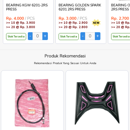
BEARING KGW 6201-2RS
BEARING GOLDEN SPARK
BEARING O
PRESS
6201 2RS PRESS
2RS PRESS
Rp. 4.000
/ PCS
Rp. 3.000
/ PCS
Rp. 2.700
>= 10 @ Rp. 3.900
>= 10 @ Rp. 2.900
>= 10 @ Rp.
>= 20 @ Rp. 3.800
>= 20 @ Rp. 2.800
>= 20 @ Rp.
Stok Tersedia
Stok Tersedia
Stok Tersedia
Produk Rekomendasi
Rekomendasi Produk Yang Sesuai Untuk Anda