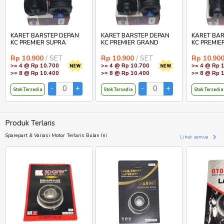
KARET BARSTEP DEPAN
KARET BARSTEP DEPAN
KARET BAR
KC PREMIER SUPRA
KC PREMIER GRAND
KC PREMIE
Rp 10.900
/ SET
Rp 10.900
/ SET
Rp 10.90
>= 4 @ Rp 10.700
>= 4 @ Rp 10.700
>= 4 @ Rp 
>= 8 @ Rp 10.400
>= 8 @ Rp 10.400
>= 8 @ Rp 
Stok Tersedia
Stok Tersedia
Stok Tersedia
Produk Terlaris
Sparepart & Variasi Motor Terlaris Bulan Ini
Lihat semua