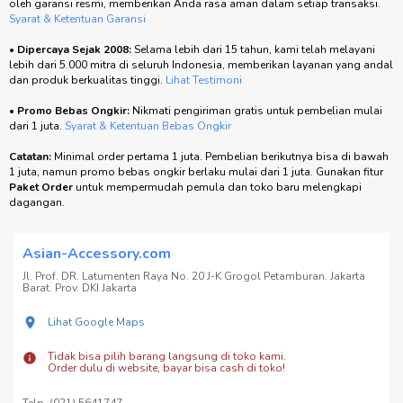
oleh garansi resmi, memberikan Anda rasa aman dalam setiap transaksi.
Syarat & Ketentuan Garansi
•
Dipercaya Sejak 2008:
Selama lebih dari 15 tahun, kami telah melayani
lebih dari 5.000 mitra di seluruh Indonesia, memberikan layanan yang andal
dan produk berkualitas tinggi.
Lihat Testimoni
•
Promo Bebas Ongkir:
Nikmati pengiriman gratis untuk pembelian mulai
dari 1 juta.
Syarat & Ketentuan Bebas Ongkir
Catatan:
Minimal order pertama 1 juta. Pembelian berikutnya bisa di bawah
1 juta, namun promo bebas ongkir berlaku mulai dari 1 juta. Gunakan fitur
Paket Order
untuk mempermudah pemula dan toko baru melengkapi
dagangan.
Asian-Accessory.com
Jl. Prof. DR. Latumenten Raya No. 20 J-K Grogol Petamburan. Jakarta
Barat. Prov. DKI Jakarta
Lihat Google Maps
Tidak bisa pilih barang langsung di toko kami.
Order dulu di website, bayar bisa cash di toko!