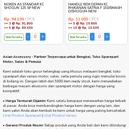
NOKEN AS STANDAR KC
HANDLE REM DEPAN KC
SHOGUN 125 SP NEW
RH/KANAN SATRIA F 150/SMASH
D/SHOGUN-NEW
Rp. 94.100
/ PCS
Rp. 11.000
/ PCS
>= 3 @ Rp. 91.800
>= 5 @ Rp. 10.800
>= 5 @ Rp. 89.400
>= 10 @ Rp. 10.500
Stok Tersedia
Stok Tersedia
Asian Accessory - Partner Terpercaya untuk Bengkel, Toko Sparepart
Motor, Sales & Pemula
Kami adalah toko grosir terlengkap yang khusus melayani bengkel, toko
sparepart dan variasi motor, sales, serta pemula yang ingin memulai bisnis
di bidang ini. Dengan lebih dari 5000 item ready stock, kami menyediakan
berbagai macam aksesoris dan sparepart motor dengan harga yang
kompetitif.
•
Harga Termurah Dijamin:
Kami selalu berupaya menawarkan harga terbaik
di pasar. Anda bisa membandingkan harga kami dengan yang lain, dan
kami yakin Anda akan kembali ke kami untuk harga yang paling bersahabat.
Lihat Pricelist Sparepart
|
Lihat Pricelist Variasi
•
Garansi Produk Resmi:
Setiap produk yang Anda beli dari kami dilindungi