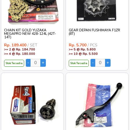
CHAIN KIT GOLD YUZAKA
GEAR DEPAN FUSHIMAYA F1ZR
MEGAPRO NEW 428-124L (42T-
(8T)
14T)
Rp. 189.400
/ SET
Rp. 5.700
/ PCS
>= 2 @ Rp. 184.700
>= 5 @ Rp. 5.600
>= 4 @ Rp. 180.000
>= 10 @ Rp. 5.500
Stok Tersedia
Stok Tersedia