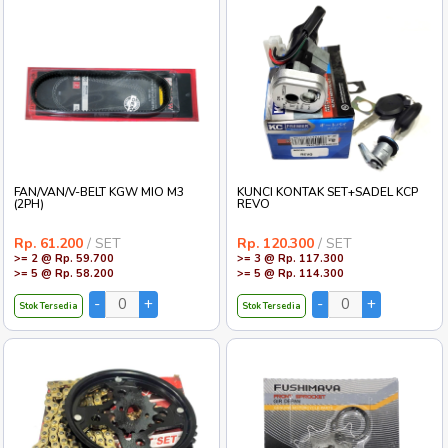
FAN/VAN/V-BELT KGW MIO M3
KUNCI KONTAK SET+SADEL KCP
(2PH)
REVO
Rp. 61.200
/ SET
Rp. 120.300
/ SET
>= 2 @ Rp. 59.700
>= 3 @ Rp. 117.300
>= 5 @ Rp. 58.200
>= 5 @ Rp. 114.300
Stok Tersedia
Stok Tersedia