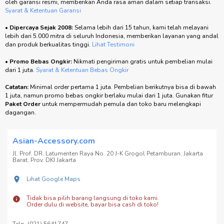
oleh garansi resmi, memberikan Anda rasa aman dalam setiap transaksi.
Syarat & Ketentuan Garansi
•
Dipercaya Sejak 2008:
Selama lebih dari 15 tahun, kami telah melayani
lebih dari 5.000 mitra di seluruh Indonesia, memberikan layanan yang andal
dan produk berkualitas tinggi.
Lihat Testimoni
•
Promo Bebas Ongkir:
Nikmati pengiriman gratis untuk pembelian mulai
dari 1 juta.
Syarat & Ketentuan Bebas Ongkir
Catatan:
Minimal order pertama 1 juta. Pembelian berikutnya bisa di bawah
1 juta, namun promo bebas ongkir berlaku mulai dari 1 juta. Gunakan fitur
Paket Order
untuk mempermudah pemula dan toko baru melengkapi
dagangan.
Asian-Accessory.com
Jl. Prof. DR. Latumenten Raya No. 20 J-K Grogol Petamburan. Jakarta
Barat. Prov. DKI Jakarta
Lihat Google Maps
Tidak bisa pilih barang langsung di toko kami.
Order dulu di website, bayar bisa cash di toko!