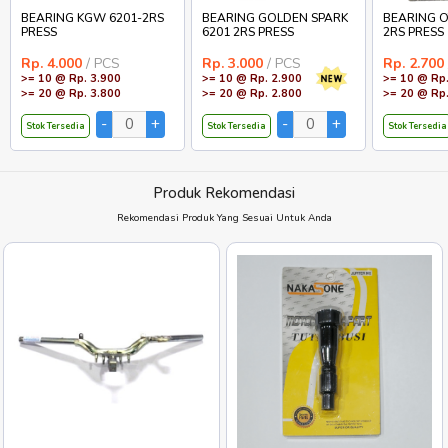
BEARING KGW 6201-2RS
BEARING GOLDEN SPARK
BEARING O
PRESS
6201 2RS PRESS
2RS PRESS
Rp. 4.000
/ PCS
Rp. 3.000
/ PCS
Rp. 2.700
>= 10 @ Rp. 3.900
>= 10 @ Rp. 2.900
>= 10 @ Rp.
>= 20 @ Rp. 3.800
>= 20 @ Rp. 2.800
>= 20 @ Rp.
Stok Tersedia
Stok Tersedia
Stok Tersedia
Produk Rekomendasi
Rekomendasi Produk Yang Sesuai Untuk Anda