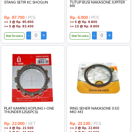
STANG SETIR KC SHOGUN
TUTUP BUSI NAKASONE JUPITER
MX
Rp. 87.700
/ PCS
Rp. 6.900
/ PCS
>= 3 @ Rp. 85.600
>= 5 @ Rp. 6.800
>= 5 @ Rp. 83.400
>= 10 @ Rp. 6.600
Stok Tersedia
Stok Tersedia
PLAT KAMPAS KOPLING I-ONE
RING SEHER NAKASONE 0.50
THUNDER125(5PCS)
MIO-M3
Rp. 22.000
/ SET
Rp. 23.100
/ PCS
>= 4 @ Rp. 21.500
>= 3 @ Rp. 22.600