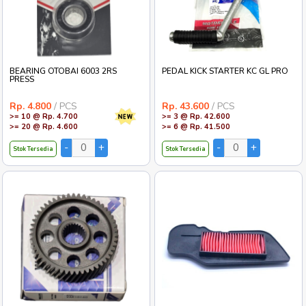
BEARING OTOBAI 6003 2RS
PEDAL KICK STARTER KC GL PRO
PRESS
Rp. 4.800
/ PCS
Rp. 43.600
/ PCS
>= 10 @ Rp. 4.700
>= 3 @ Rp. 42.600
>= 20 @ Rp. 4.600
>= 6 @ Rp. 41.500
Stok Tersedia
Stok Tersedia