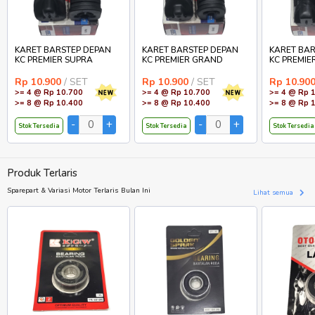
KARET BARSTEP DEPAN
KARET BARSTEP DEPAN
KARET BAR
KC PREMIER SUPRA
KC PREMIER GRAND
KC PREMIE
Rp 10.900
/ SET
Rp 10.900
/ SET
Rp 10.90
>= 4 @ Rp 10.700
>= 4 @ Rp 10.700
>= 4 @ Rp 
>= 8 @ Rp 10.400
>= 8 @ Rp 10.400
>= 8 @ Rp 
Stok Tersedia
Stok Tersedia
Stok Tersedia
Produk Terlaris
Sparepart & Variasi Motor Terlaris Bulan Ini
Lihat semua