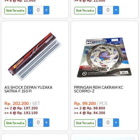
>= 8 @ Rp. 21.000
>= 6 @ Rp. 22.000
Stok Tersedia
Stok Tersedia
AS SHOCK DEPAN YUZAKA
PIRINGAN REM CAKRAM KC
SATRIA F 150 FI
SCORPIO-Z
Rp. 202.200
/ SET
Rp. 99.200
/ PCS
>= 2 @ Rp. 197.200
>= 2 @ Rp. 96.800
>= 4 @ Rp. 192.100
>= 4 @ Rp. 94.300
Stok Tersedia
Stok Tersedia