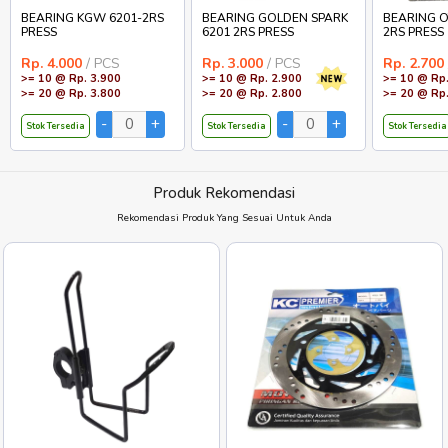
BEARING KGW 6201-2RS
BEARING GOLDEN SPARK
BEARING O
PRESS
6201 2RS PRESS
2RS PRESS
Rp. 4.000
/ PCS
Rp. 3.000
/ PCS
Rp. 2.700
>= 10 @ Rp. 3.900
>= 10 @ Rp. 2.900
>= 10 @ Rp.
>= 20 @ Rp. 3.800
>= 20 @ Rp. 2.800
>= 20 @ Rp.
Stok Tersedia
Stok Tersedia
Stok Tersedia
Produk Rekomendasi
Rekomendasi Produk Yang Sesuai Untuk Anda