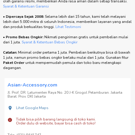
oleh garansi resmi, memberikan Anda rasa aman dalam setiap transaksi.
Syarat & Ketentuan Garansi
•
Dipercaya Sejak 2008:
Selama lebih dari 15 tahun, kami telah melayani
lebih dari 5.000 mitra di seluruh Indonesia, memberikan layanan yang andal
dan produk berkualitas tinggi.
Lihat Testimoni
•
Promo Bebas Ongkir:
Nikmati pengiriman gratis untuk pembelian mulai
dari 1 juta.
Syarat & Ketentuan Bebas Ongkir
Catatan:
Minimal order pertama 1 juta. Pembelian berikutnya bisa di bawah
1 juta, namun promo bebas ongkir berlaku mulai dari 1 juta. Gunakan fitur
Paket Order
untuk mempermudah pemula dan toko baru melengkapi
dagangan.
Asian-Accessory.com
Jl. Prof. DR. Latumenten Raya No. 20 J-K Grogol Petamburan. Jakarta
Barat. Prov. DKI Jakarta
Lihat Google Maps
Tidak bisa pilih barang langsung di toko kami.
Order dulu di website, bayar bisa cash di toko!