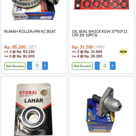
RUMAH ROLLER+PIN KC BEAT
OIL SEAL SHOCK KGW 37*50*11
CRF (ISI 10PCS)
Rp. 85.200
/ SET
Rp. 31.700
/ PPN
>= 3 @ Rp. 83.100
>= 2 @ Rp. 31.000
>= 5 @ Rp. 81.000
>= 4 @ Rp. 30.200
Stok Tersedia
Stok Tersedia