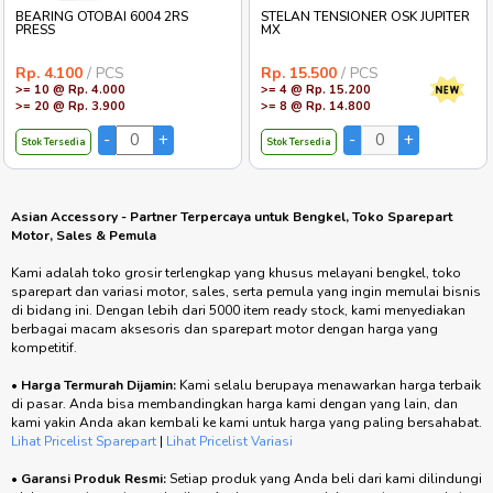
BEARING OTOBAI 6004 2RS
STELAN TENSIONER OSK JUPITER
PRESS
MX
Rp. 4.100
/ PCS
Rp. 15.500
/ PCS
>= 10 @ Rp. 4.000
>= 4 @ Rp. 15.200
>= 20 @ Rp. 3.900
>= 8 @ Rp. 14.800
Stok Tersedia
Stok Tersedia
Asian Accessory - Partner Terpercaya untuk Bengkel, Toko Sparepart
Motor, Sales & Pemula
Kami adalah toko grosir terlengkap yang khusus melayani bengkel, toko
sparepart dan variasi motor, sales, serta pemula yang ingin memulai bisnis
di bidang ini. Dengan lebih dari 5000 item ready stock, kami menyediakan
berbagai macam aksesoris dan sparepart motor dengan harga yang
kompetitif.
•
Harga Termurah Dijamin:
Kami selalu berupaya menawarkan harga terbaik
di pasar. Anda bisa membandingkan harga kami dengan yang lain, dan
kami yakin Anda akan kembali ke kami untuk harga yang paling bersahabat.
Lihat Pricelist Sparepart
|
Lihat Pricelist Variasi
•
Garansi Produk Resmi:
Setiap produk yang Anda beli dari kami dilindungi