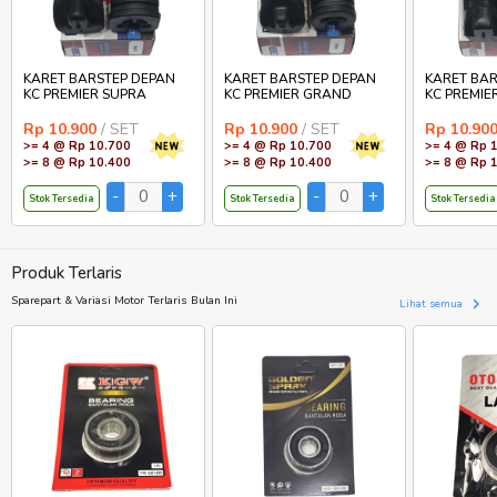
KARET BARSTEP DEPAN
KARET BARSTEP DEPAN
KARET BAR
KC PREMIER SUPRA
KC PREMIER GRAND
KC PREMIE
Rp 10.900
/ SET
Rp 10.900
/ SET
Rp 10.90
>= 4 @ Rp 10.700
>= 4 @ Rp 10.700
>= 4 @ Rp 
>= 8 @ Rp 10.400
>= 8 @ Rp 10.400
>= 8 @ Rp 
Stok Tersedia
Stok Tersedia
Stok Tersedia
Produk Terlaris
Sparepart & Variasi Motor Terlaris Bulan Ini
Lihat semua