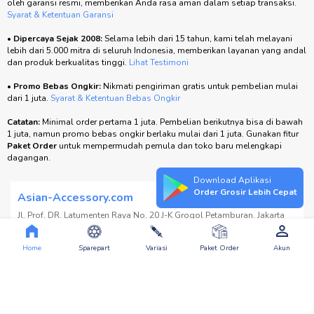
oleh garansi resmi, memberikan Anda rasa aman dalam setiap transaksi.
Syarat & Ketentuan Garansi
•
Dipercaya Sejak 2008:
Selama lebih dari 15 tahun, kami telah melayani
lebih dari 5.000 mitra di seluruh Indonesia, memberikan layanan yang andal
dan produk berkualitas tinggi.
Lihat Testimoni
•
Promo Bebas Ongkir:
Nikmati pengiriman gratis untuk pembelian mulai
dari 1 juta.
Syarat & Ketentuan Bebas Ongkir
Catatan:
Minimal order pertama 1 juta. Pembelian berikutnya bisa di bawah
1 juta, namun promo bebas ongkir berlaku mulai dari 1 juta. Gunakan fitur
Paket Order
untuk mempermudah pemula dan toko baru melengkapi
dagangan.
Download Aplikasi
Order Grosir Lebih Cepat
Asian-Accessory.com
Jl. Prof. DR. Latumenten Raya No. 20 J-K Grogol Petamburan. Jakarta
Barat. Prov. DKI Jakarta
Home
Sparepart
Variasi
Paket Order
Akun
Lihat Google Maps
Tidak bisa pilih barang langsung di toko kami.
Order dulu di website, bayar bisa cash di toko!