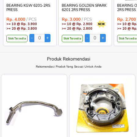
BEARING KGW 6201-2RS
BEARING GOLDEN SPARK
BEARING O
PRESS
6201 2RS PRESS
2RS PRESS
Rp. 4.000
/ PCS
Rp. 3.000
/ PCS
Rp. 2.700
>= 10 @ Rp. 3.900
>= 10 @ Rp. 2.900
>= 10 @ Rp.
>= 20 @ Rp. 3.800
>= 20 @ Rp. 2.800
>= 20 @ Rp.
Stok Tersedia
Stok Tersedia
Stok Tersedia
Produk Rekomendasi
Rekomendasi Produk Yang Sesuai Untuk Anda