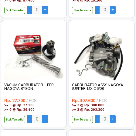
>= 6 @ Rp. 57.400
>= 6 @ Rp. 25.200
Stok Tersedia
Stok Tersedia
VACUM CARBURATOR + PER
CARBURATOR ASSY NAGOYA
NAGOYA BYSON
JUPITER-MX O6/08
Rp. 27.700
/ PCS
Rp. 307.600
/ PCS
>= 3 @ Rp. 27.100
>= 2 @ Rp. 300.000
>= 6 @ Rp. 26.400
>= 3 @ Rp. 292.300
Stok Tersedia
Stok Tersedia