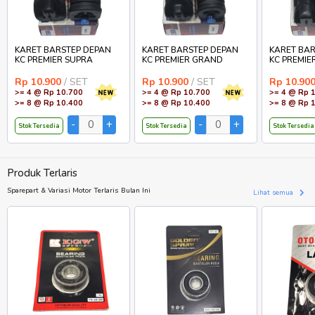
KARET BARSTEP DEPAN
KARET BARSTEP DEPAN
KARET BAR
KC PREMIER SUPRA
KC PREMIER GRAND
KC PREMIE
Rp 10.900
/ SET
Rp 10.900
/ SET
Rp 10.90
>= 4 @ Rp 10.700
>= 4 @ Rp 10.700
>= 4 @ Rp 
>= 8 @ Rp 10.400
>= 8 @ Rp 10.400
>= 8 @ Rp 
Stok Tersedia
Stok Tersedia
Stok Tersedia
Produk Terlaris
Sparepart & Variasi Motor Terlaris Bulan Ini
Lihat semua