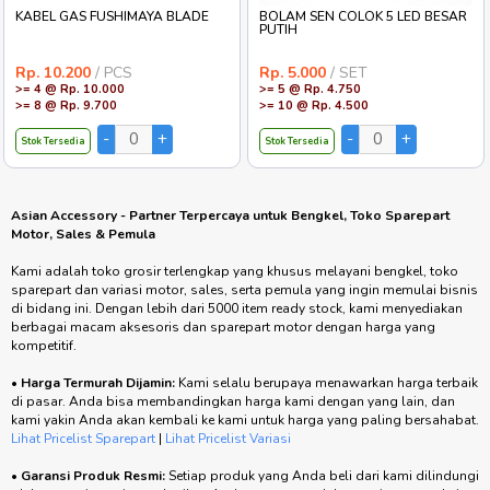
KABEL GAS FUSHIMAYA BLADE
BOLAM SEN COLOK 5 LED BESAR
PUTIH
Rp. 10.200
/ PCS
Rp. 5.000
/ SET
>= 4 @ Rp. 10.000
>= 5 @ Rp. 4.750
>= 8 @ Rp. 9.700
>= 10 @ Rp. 4.500
Stok Tersedia
Stok Tersedia
Asian Accessory - Partner Terpercaya untuk Bengkel, Toko Sparepart
Motor, Sales & Pemula
Kami adalah toko grosir terlengkap yang khusus melayani bengkel, toko
sparepart dan variasi motor, sales, serta pemula yang ingin memulai bisnis
di bidang ini. Dengan lebih dari 5000 item ready stock, kami menyediakan
berbagai macam aksesoris dan sparepart motor dengan harga yang
kompetitif.
•
Harga Termurah Dijamin:
Kami selalu berupaya menawarkan harga terbaik
di pasar. Anda bisa membandingkan harga kami dengan yang lain, dan
kami yakin Anda akan kembali ke kami untuk harga yang paling bersahabat.
Lihat Pricelist Sparepart
|
Lihat Pricelist Variasi
•
Garansi Produk Resmi:
Setiap produk yang Anda beli dari kami dilindungi