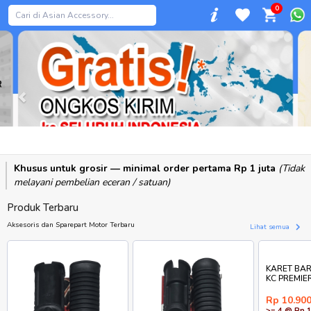
0
Previous
Khusus untuk grosir — minimal order pertama Rp 1 juta
(Tidak
melayani pembelian eceran / satuan)
Produk Terbaru
Aksesoris dan Sparepart Motor Terbaru
Lihat semua
KARET BAR
KC PREMIE
Rp 10.90
>= 4 @ Rp 