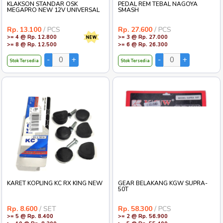
KLAKSON STANDAR OSK
PEDAL REM TEBAL NAGOYA
MEGAPRO NEW 12V UNIVERSAL
SMASH
Rp. 13.100
/ PCS
Rp. 27.600
/ PCS
>= 4 @ Rp. 12.800
>= 3 @ Rp. 27.000
>= 8 @ Rp. 12.500
>= 6 @ Rp. 26.300
Stok Tersedia
Stok Tersedia
KARET KOPLING KC RX KING NEW
GEAR BELAKANG KGW SUPRA-
50T
Rp. 8.600
/ SET
Rp. 58.300
/ PCS
>= 5 @ Rp. 8.400
>= 2 @ Rp. 56.900