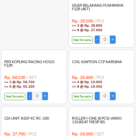
GEAR BELAKANG FUSHIMAYA
F1ZR (45T)
Rp. 29.300
/ PCS
>= 3 @ Rp. 28.600
>= 6 @ Rp. 27.900
Stok Tersedia
PER KOPLING RACING HOGO
COIL IGNITION CCP KARISMA
F1ZR
Rp. 58.100
/ SET
Rp. 20.400
/ PCS
>= 3 @ Rp. 56.700
>= 4 @ Rp. 19.900
>= 5 @ Rp. 55.200
>= 8 @ Rp. 19.400
Stok Tersedia
Stok Tersedia
CDI UNIT ASSY KC RC-100
ROLLER I-ONE (6 PCS) VARIO
110,BEAT FI/ESP 8G
Rp. 27.700
/ PCS
Rp. 16.000
/ SET