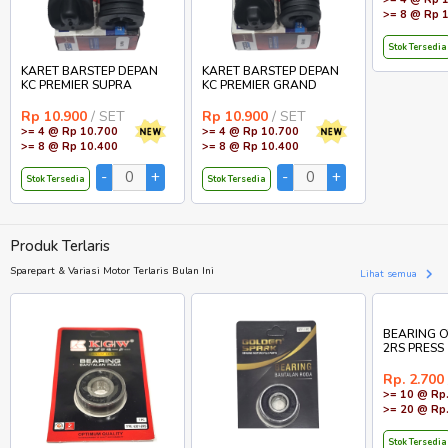
>= 8 @ Rp 
Stok Tersedia
KARET BARSTEP DEPAN
KARET BARSTEP DEPAN
KC PREMIER SUPRA
KC PREMIER GRAND
Rp 10.900
/ SET
Rp 10.900
/ SET
>= 4 @ Rp 10.700
>= 4 @ Rp 10.700
>= 8 @ Rp 10.400
>= 8 @ Rp 10.400
Stok Tersedia
Stok Tersedia
Produk Terlaris
Sparepart & Variasi Motor Terlaris Bulan Ini
Lihat semua
BEARING O
2RS PRESS
Rp. 2.700
>= 10 @ Rp.
>= 20 @ Rp.
Stok Tersedia