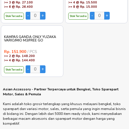
>= 3 @ Rp. 27.100
>= 4 @ Rp. 15.500
>= 6 @ Rp. 26.400
>= 8 @ Rp. 15.000
Stok Tersedia
Stok Tersedia
KAMPAS GANDA ONLY YUZAKA
VARIO/MIO M3/FREE GO
Rp. 151.900
/ PCS
>= 2 @ Rp. 148.200
>= 4 @ Rp. 144.400
Stok Tersedia
Asian Accessory - Partner Terpercaya untuk Bengkel, Toko Sparepart
Motor, Sales & Pemula
Kami adalah toko grosir terlengkap yang khusus melayani bengkel, toko
sparepart dan variasi motor, sales, serta pemula yang ingin memulai bisnis
di bidang ini. Dengan lebih dari 5000 item ready stock, kami menyediakan
berbagai macam aksesoris dan sparepart motor dengan harga yang
kompetitif.