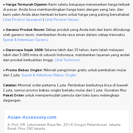
•
Harga Termurah Dijamin:
Kami selalu berupaya menawarkan harga terbaik
di pasar. Anda bisa membandingkan harga kami dengan yang lain, dan
kami yakin Anda akan kembali ke kami untuk harga yang paling bersahabat.
Lihat Pricelist Sparepart
|
Lihat Pricelist Variasi
•
Garansi Produk Resmi:
Setiap produk yang Anda beli dari kami dilindungi
oleh garansi resmi, memberikan Anda rasa aman dalam setiap transaksi.
Syarat & Ketentuan Garansi
•
Dipercaya Sejak 2008:
Selama lebih dari 15 tahun, kami telah melayani
lebih dari 5.000 mitra di seluruh Indonesia, memberikan layanan yang andal
dan produk berkualitas tinggi.
Lihat Testimoni
•
Promo Bebas Ongkir:
Nikmati pengiriman gratis untuk pembelian mulai
dari 1 juta.
Syarat & Ketentuan Bebas Ongkir
Catatan:
Minimal order pertama 1 juta. Pembelian berikutnya bisa di bawah
1 juta, namun promo bebas ongkir berlaku mulai dari 1 juta. Gunakan fitur
Paket Order
untuk mempermudah pemula dan toko baru melengkapi
dagangan.
Asian-Accessory.com
Jl. Prof. DR. Latumenten Raya No. 20 J-K Grogol Petamburan. Jakarta
Barat. Prov. DKI Jakarta