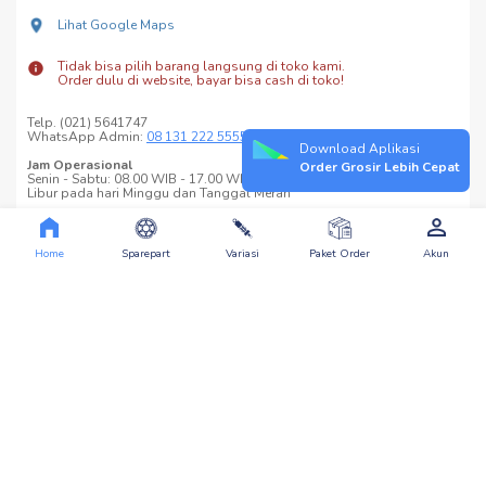
Lihat Google Maps
Tidak bisa pilih barang langsung di toko kami.
Order dulu di website, bayar bisa cash di toko!
Telp. (021) 5641747
WhatsApp Admin:
08 131 222 5555
Download Aplikasi
Jam Operasional
Order Grosir Lebih Cepat
Senin - Sabtu: 08.00 WIB - 17.00 WIB
Libur pada hari Minggu dan Tanggal Merah
Home
Sparepart
Variasi
Paket Order
Akun
Download Aplikasi
Aplikasi Asian Accessory versi Android >>>
Asian Accessory
Layanan Pelanggan
Tentang Kami
Cara Belanja
Kontak Kami
Biaya Pengiriman
Ikuti Kami
Cara Pembayaran
Garansi Produk
Last Update: 06 Aug 2026 15:32:41©
Asian-Accessory.com