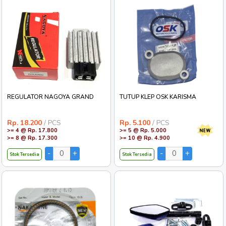
REGULATOR NAGOYA GRAND
TUTUP KLEP OSK KARISMA
Rp. 18.200
/ PCS
Rp. 5.100
/ PCS
>= 4 @ Rp. 17.800
>= 5 @ Rp. 5.000
>= 8 @ Rp. 17.300
>= 10 @ Rp. 4.900
Stok Tersedia
Stok Tersedia