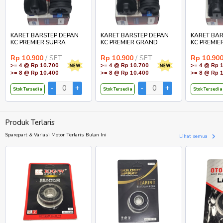
KARET BARSTEP DEPAN
KARET BARSTEP DEPAN
KARET BAR
KC PREMIER SUPRA
KC PREMIER GRAND
KC PREMIE
Rp 10.900
/ SET
Rp 10.900
/ SET
Rp 10.90
>= 4 @ Rp 10.700
>= 4 @ Rp 10.700
>= 4 @ Rp 
>= 8 @ Rp 10.400
>= 8 @ Rp 10.400
>= 8 @ Rp 
Stok Tersedia
Stok Tersedia
Stok Tersedia
Produk Terlaris
Sparepart & Variasi Motor Terlaris Bulan Ini
Lihat semua