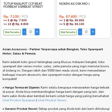
TUTUP KNALPOT CCP BEAT
NOKEN AS OSK MIO J
POP/BEAT ESP/BEAT STREET
Rp. 7.100
/ PCS
Rp. 67.400
/ PCS
>= 5 @ Rp. 7.000
>= 2 @ Rp. 65.800
>= 10 @ Rp. 6.800
>= 5 @ Rp. 64.100
Stok Tersedia
Stok Tersedia
Asian Accessory - Partner Terpercaya untuk Bengkel, Toko Sparepart
Motor, Sales & Pemula
Kami adalah toko grosir terlengkap yang khusus melayani bengkel, toko
sparepart dan variasi motor, sales, serta pemula yang ingin memulai bisnis
di bidang ini. Dengan lebih dari 5000 item ready stock, kami menyediakan
berbagai macam aksesoris dan sparepart motor dengan harga yang
kompetitif.
•
Harga Termurah Dijamin:
Kami selalu berupaya menawarkan harga terbaik
di pasar. Anda bisa membandingkan harga kami dengan yang lain, dan
kami yakin Anda akan kembali ke kami untuk harga yang paling bersahabat.
Lihat Pricelist Sparepart
|
Lihat Pricelist Variasi
•
Garansi Produk Resmi:
Setiap produk yang Anda beli dari kami dilindungi