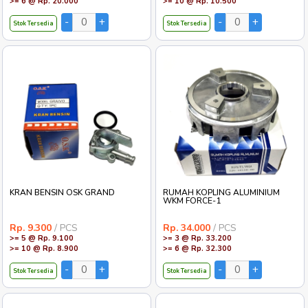
>= 6 @ Rp. 20.000
>= 10 @ Rp. 10.500
Stok Tersedia
Stok Tersedia
KRAN BENSIN OSK GRAND
RUMAH KOPLING ALUMINIUM
WKM FORCE-1
Rp. 9.300
/ PCS
Rp. 34.000
/ PCS
>= 5 @ Rp. 9.100
>= 3 @ Rp. 33.200
>= 10 @ Rp. 8.900
>= 6 @ Rp. 32.300
Stok Tersedia
Stok Tersedia