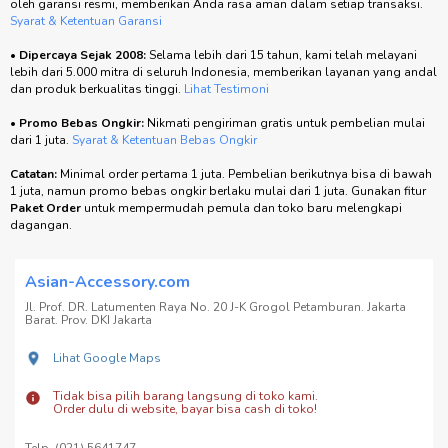
oleh garansi resmi, memberikan Anda rasa aman dalam setiap transaksi.
Syarat & Ketentuan Garansi
•
Dipercaya Sejak 2008:
Selama lebih dari 15 tahun, kami telah melayani
lebih dari 5.000 mitra di seluruh Indonesia, memberikan layanan yang andal
dan produk berkualitas tinggi.
Lihat Testimoni
•
Promo Bebas Ongkir:
Nikmati pengiriman gratis untuk pembelian mulai
dari 1 juta.
Syarat & Ketentuan Bebas Ongkir
Catatan:
Minimal order pertama 1 juta. Pembelian berikutnya bisa di bawah
1 juta, namun promo bebas ongkir berlaku mulai dari 1 juta. Gunakan fitur
Paket Order
untuk mempermudah pemula dan toko baru melengkapi
dagangan.
Asian-Accessory.com
Jl. Prof. DR. Latumenten Raya No. 20 J-K Grogol Petamburan. Jakarta
Barat. Prov. DKI Jakarta
Lihat Google Maps
Tidak bisa pilih barang langsung di toko kami.
Order dulu di website, bayar bisa cash di toko!