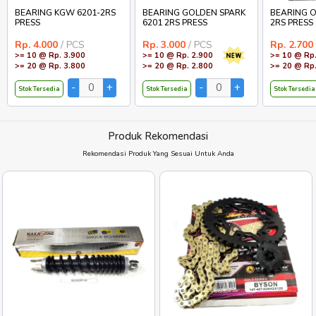
BEARING KGW 6201-2RS
BEARING GOLDEN SPARK
BEARING O
PRESS
6201 2RS PRESS
2RS PRESS
Rp. 4.000
/ PCS
Rp. 3.000
/ PCS
Rp. 2.700
>= 10 @ Rp. 3.900
>= 10 @ Rp. 2.900
>= 10 @ Rp.
>= 20 @ Rp. 3.800
>= 20 @ Rp. 2.800
>= 20 @ Rp.
Stok Tersedia
Stok Tersedia
Stok Tersedia
Produk Rekomendasi
Rekomendasi Produk Yang Sesuai Untuk Anda