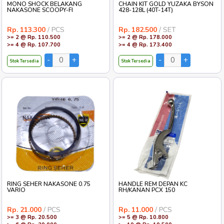
MONO SHOCK BELAKANG
CHAIN KIT GOLD YUZAKA BYSON
NAKASONE SCOOPY-FI
428-128L (40T-14T)
Rp. 113.300
/ PCS
Rp. 182.500
/ SET
>= 2 @ Rp. 110.500
>= 2 @ Rp. 178.000
>= 4 @ Rp. 107.700
>= 4 @ Rp. 173.400
Stok Tersedia
Stok Tersedia
RING SEHER NAKASONE 0.75
HANDLE REM DEPAN KC
VARIO
RH/KANAN PCX 150
Rp. 21.000
/ PCS
Rp. 11.000
/ PCS
>= 3 @ Rp. 20.500
>= 5 @ Rp. 10.800