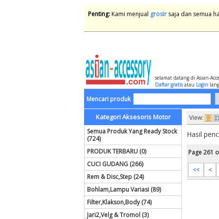
Penting:
Kami menjual
grosir
saja dan semua har
selamat datang di Asian-Acc
Daftar gratis
atau
Login
lang
Mencari produk
Kategori Aksesoris Motor
View:
Semua Produk Yang Ready Stock
Hasil pen
(724)
PRODUK TERBARU (0)
Page 261 o
CUCI GUDANG (266)
<<
<
Rem & Disc,Step (24)
Bohlam,Lampu Variasi (89)
Filter,Klakson,Body (74)
Jari2,Velg & Tromol (3)