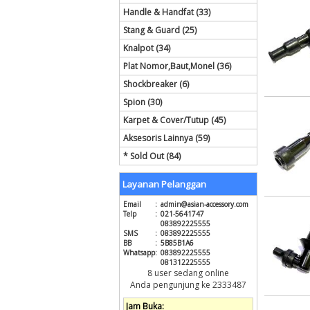
Handle & Handfat (33)
Stang & Guard (25)
Knalpot (34)
Plat Nomor,Baut,Monel (36)
Shockbreaker (6)
Spion (30)
Karpet & Cover/Tutup (45)
Aksesoris Lainnya (59)
* Sold Out (84)
Layanan Pelanggan
Email
:
admin@asian-accessory.com
Telp
:
021-5641747
083892225555
SMS
:
083892225555
BB
:
5B85B1A6
Whatsapp
:
083892225555
081312225555
8 user sedang online
Anda pengunjung ke 2333487
Jam Buka: