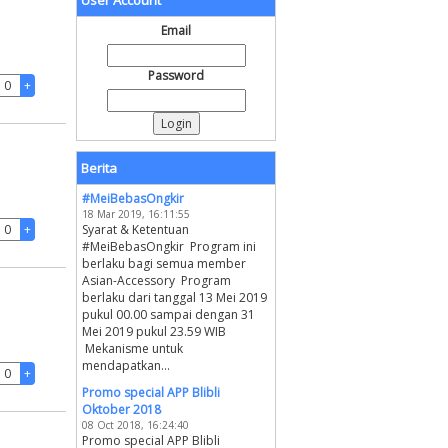
User Account
Email
Password
Berita
#MeiBebasOngkir
18 Mar 2019, 16:11:55
Syarat & Ketentuan
#MeiBebasOngkir Program ini
berlaku bagi semua member
Asian-Accessory Program
berlaku dari tanggal 13 Mei 2019
pukul 00.00 sampai dengan 31
Mei 2019 pukul 23.59 WIB
Mekanisme untuk
mendapatkan...
Promo special APP Blibli
Oktober 2018
08 Oct 2018, 16:24:40
Promo special APP Blibli