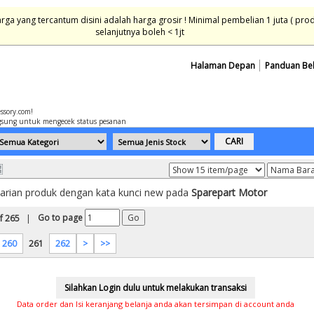
ga yang tercantum disini adalah harga grosir ! Minimal pembelian 1 juta ( pro
selanjutnya boleh < 1jt
Halaman Depan
Panduan Be
essory.com!
sung untuk mengecek status pesanan
carian produk dengan kata kunci new pada
Sparepart Motor
Go to page
f 265
|
260
261
262
>
>>
Data order dan Isi keranjang belanja anda akan tersimpan di account anda