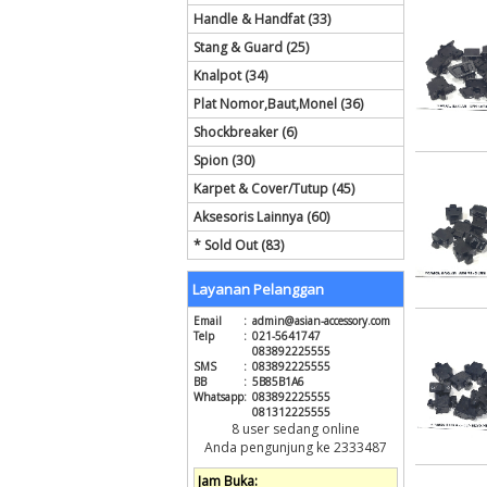
Handle & Handfat (33)
Stang & Guard (25)
Knalpot (34)
Plat Nomor,Baut,Monel (36)
Shockbreaker (6)
Spion (30)
Karpet & Cover/Tutup (45)
Aksesoris Lainnya (60)
* Sold Out (83)
Layanan Pelanggan
Email
:
admin@asian-accessory.com
Telp
:
021-5641747
083892225555
SMS
:
083892225555
BB
:
5B85B1A6
Whatsapp
:
083892225555
081312225555
8 user sedang online
Anda pengunjung ke 2333487
Jam Buka: