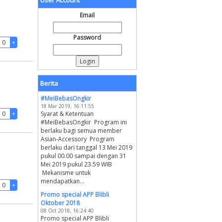
User Account
Email
Password
Berita
#MeiBebasOngkir
18 Mar 2019, 16:11:55
Syarat & Ketentuan
#MeiBebasOngkir Program ini
berlaku bagi semua member
Asian-Accessory Program
berlaku dari tanggal 13 Mei 2019
pukul 00.00 sampai dengan 31
Mei 2019 pukul 23.59 WIB
Mekanisme untuk
mendapatkan...
Promo special APP Blibli
Oktober 2018
08 Oct 2018, 16:24:40
Promo special APP Blibli