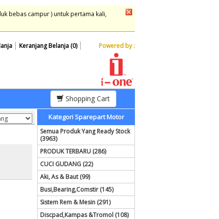
duk bebas campur ) untuk pertama kali,
lanja
Keranjang Belanja (0)
Powered by :
Shopping Cart
Kategori Sparepart Motor
Semua Produk Yang Ready Stock
(3963)
PRODUK TERBARU (286)
CUCI GUDANG (22)
Aki, As & Baut (99)
Busi,Bearing,Comstir (145)
Sistem Rem & Mesin (291)
Discpad,Kampas &Tromol (108)