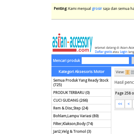
Penting:
Kami menjual
grosir
saja dan semua har
selamat datang di Asian-Acc
Daftar gratis
atau
Login
lang
Mencari produk
Kategori Aksesoris Motor
View:
Semua Produk Yang Ready Stock
Hasil pen
(725)
PRODUK TERBARU (0)
Page 258 o
CUCI GUDANG (266)
<<
<
Rem & Disc,Step (24)
Bohlam,Lampu Variasi (89)
Filter,Klakson,Body (74)
Jari2,Velg & Tromol (3)