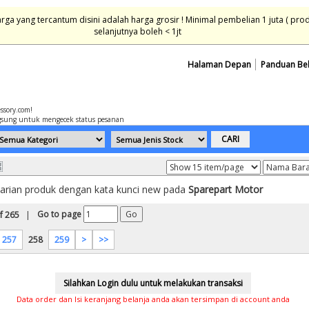
ga yang tercantum disini adalah harga grosir ! Minimal pembelian 1 juta ( pro
selanjutnya boleh < 1jt
Halaman Depan
Panduan Be
essory.com!
sung untuk mengecek status pesanan
carian produk dengan kata kunci new pada
Sparepart Motor
Go to page
f 265
|
257
258
259
>
>>
Data order dan Isi keranjang belanja anda akan tersimpan di account anda