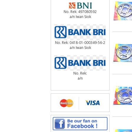
No. Rek: 497080592
a/n Iwan Siok
No. Rek: 0418-01-000349-56-2
a/n Iwan Siok
No. Rek:
a/n