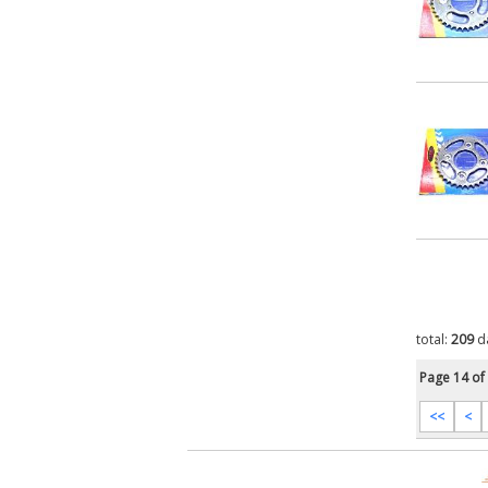
total:
209
d
Page 14 of
<<
<