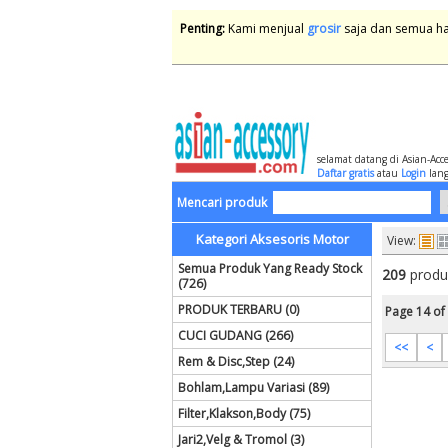
Penting:
Kami menjual
grosir
saja dan semua har
selamat datang di Asian-Acc
Daftar gratis
atau
Login
lang
Mencari produk
Kategori Aksesoris Motor
View:
Semua Produk Yang Ready Stock
209
produ
(726)
PRODUK TERBARU (0)
Page 14 of
CUCI GUDANG (266)
<<
<
Rem & Disc,Step (24)
Bohlam,Lampu Variasi (89)
Filter,Klakson,Body (75)
Jari2,Velg & Tromol (3)