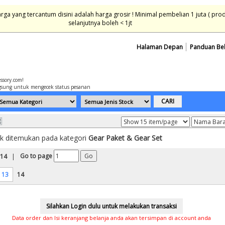
ga yang tercantum disini adalah harga grosir ! Minimal pembelian 1 juta ( pro
selanjutnya boleh < 1jt
Halaman Depan
Panduan Be
essory.com!
sung untuk mengecek status pesanan
k ditemukan pada kategori
Gear Paket & Gear Set
Go to page
 14
|
13
14
Data order dan Isi keranjang belanja anda akan tersimpan di account anda