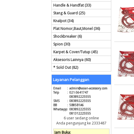
Handle & Handfat (33)
Stang & Guard (25)
Knalpot (34)
Plat Nomor,Baut,Monel (36)
Shockbreaker (6)
Spion (30)
Karpet & Cover/Tutup (45)
Aksesoris Lainnya (60)
* Sold Out (82)
Layanan Pelanggan
Email
:
admin@asian-accessory.com
Telp
:
021-5641747
083892225555
SMS
:
083892225555
BB
:
5B85B1A6
Whatsapp
:
083892225555
081312225555
6 user sedang online
Anda pengunjung ke 2333487
Jam Buka: