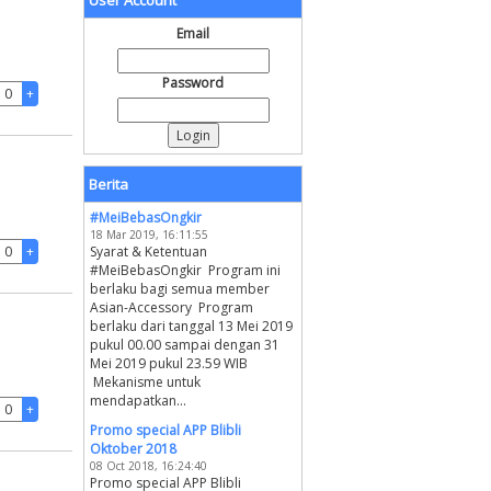
User Account
Email
Password
Berita
#MeiBebasOngkir
18 Mar 2019, 16:11:55
Syarat & Ketentuan
#MeiBebasOngkir Program ini
berlaku bagi semua member
Asian-Accessory Program
berlaku dari tanggal 13 Mei 2019
pukul 00.00 sampai dengan 31
Mei 2019 pukul 23.59 WIB
Mekanisme untuk
mendapatkan...
Promo special APP Blibli
Oktober 2018
08 Oct 2018, 16:24:40
Promo special APP Blibli