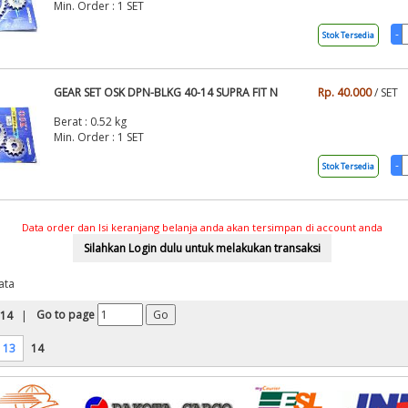
Min. Order : 1 SET
Stok Tersedia
GEAR SET OSK DPN-BLKG 40-14 SUPRA FIT N
Rp. 40.000
/ SET
Berat : 0.52 kg
Min. Order : 1 SET
Stok Tersedia
Data order dan Isi keranjang belanja anda akan tersimpan di account anda
ata
Go to page
 14
|
13
14