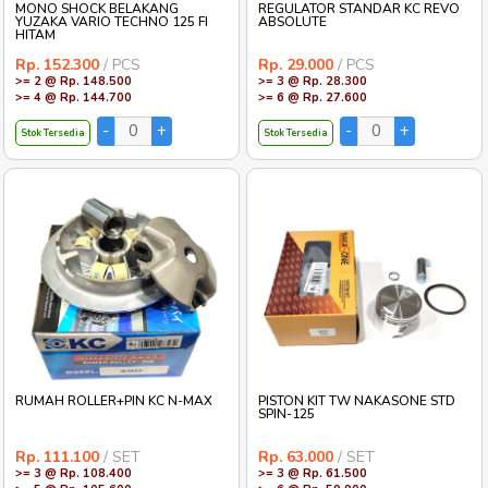
MONO SHOCK BELAKANG
REGULATOR STANDAR KC REVO
YUZAKA VARIO TECHNO 125 FI
ABSOLUTE
HITAM
Rp. 152.300
/ PCS
Rp. 29.000
/ PCS
>= 2 @ Rp. 148.500
>= 3 @ Rp. 28.300
>= 4 @ Rp. 144.700
>= 6 @ Rp. 27.600
Stok Tersedia
Stok Tersedia
RUMAH ROLLER+PIN KC N-MAX
PISTON KIT TW NAKASONE STD
SPIN-125
Rp. 111.100
/ SET
Rp. 63.000
/ SET
>= 3 @ Rp. 108.400
>= 3 @ Rp. 61.500