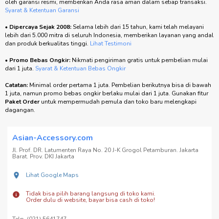
oleh garansi resmi, memberikan Anda rasa aman dalam setiap transaksi.
Syarat & Ketentuan Garansi
•
Dipercaya Sejak 2008:
Selama lebih dari 15 tahun, kami telah melayani
lebih dari 5.000 mitra di seluruh Indonesia, memberikan layanan yang andal
dan produk berkualitas tinggi.
Lihat Testimoni
•
Promo Bebas Ongkir:
Nikmati pengiriman gratis untuk pembelian mulai
dari 1 juta.
Syarat & Ketentuan Bebas Ongkir
Catatan:
Minimal order pertama 1 juta. Pembelian berikutnya bisa di bawah
1 juta, namun promo bebas ongkir berlaku mulai dari 1 juta. Gunakan fitur
Paket Order
untuk mempermudah pemula dan toko baru melengkapi
dagangan.
Asian-Accessory.com
Jl. Prof. DR. Latumenten Raya No. 20 J-K Grogol Petamburan. Jakarta
Barat. Prov. DKI Jakarta
Lihat Google Maps
Tidak bisa pilih barang langsung di toko kami.
Order dulu di website, bayar bisa cash di toko!