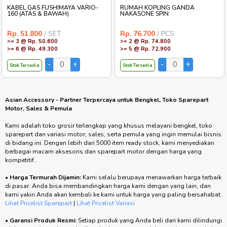
KABEL GAS FUSHIMAYA VARIO-
RUMAH KOPLING GANDA
160 (ATAS & BAWAH)
NAKASONE SPIN
Rp. 51.800
/ SET
Rp. 76.700
/ PCS
>= 3 @ Rp. 50.600
>= 2 @ Rp. 74.800
>= 6 @ Rp. 49.300
>= 5 @ Rp. 72.900
Stok Tersedia
Stok Tersedia
Asian Accessory - Partner Terpercaya untuk Bengkel, Toko Sparepart
Motor, Sales & Pemula
Kami adalah toko grosir terlengkap yang khusus melayani bengkel, toko
sparepart dan variasi motor, sales, serta pemula yang ingin memulai bisnis
di bidang ini. Dengan lebih dari 5000 item ready stock, kami menyediakan
berbagai macam aksesoris dan sparepart motor dengan harga yang
kompetitif.
•
Harga Termurah Dijamin:
Kami selalu berupaya menawarkan harga terbaik
di pasar. Anda bisa membandingkan harga kami dengan yang lain, dan
kami yakin Anda akan kembali ke kami untuk harga yang paling bersahabat.
Lihat Pricelist Sparepart
|
Lihat Pricelist Variasi
•
Garansi Produk Resmi:
Setiap produk yang Anda beli dari kami dilindungi