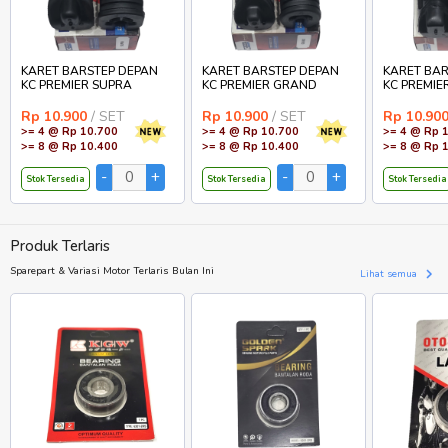
KARET BARSTEP DEPAN
KARET BARSTEP DEPAN
KARET BAR
KC PREMIER SUPRA
KC PREMIER GRAND
KC PREMIE
Rp 10.900
/ SET
Rp 10.900
/ SET
Rp 10.90
>= 4 @ Rp 10.700
>= 4 @ Rp 10.700
>= 4 @ Rp 
>= 8 @ Rp 10.400
>= 8 @ Rp 10.400
>= 8 @ Rp 
Stok Tersedia
Stok Tersedia
Stok Tersedia
Produk Terlaris
Sparepart & Variasi Motor Terlaris Bulan Ini
Lihat semua