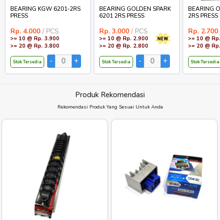
BEARING KGW 6201-2RS
BEARING GOLDEN SPARK
BEARING O
PRESS
6201 2RS PRESS
2RS PRESS
Rp. 4.000
/ PCS
Rp. 3.000
/ PCS
Rp. 2.700
>= 10 @ Rp. 3.900
>= 10 @ Rp. 2.900
>= 10 @ Rp.
>= 20 @ Rp. 3.800
>= 20 @ Rp. 2.800
>= 20 @ Rp.
Stok Tersedia
Stok Tersedia
Stok Tersedia
Produk Rekomendasi
Rekomendasi Produk Yang Sesuai Untuk Anda