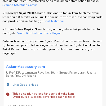
oleh garansi resmi, memberikan Anda rasa aman dalam setiap transaksi.
Syarat & Ketentuan Garansi
•
Dipercaya Sejak 2008:
Selama lebih dari 15 tahun, kami telah melayani
lebih dari 5.000 mitra di seluruh Indonesia, memberikan layanan yang andal
dan produk berkualitas tinggi.
Lihat Testimoni
•
Promo Bebas Ongkir:
Nikmati pengiriman gratis untuk pembelian mulai
dari 1 juta.
Syarat & Ketentuan Bebas Ongkir
Catatan:
Minimal order pertama 1 juta. Pembelian berikutnya bisa di bawah
1 juta, namun promo bebas ongkir berlaku mulai dari 1 juta. Gunakan fitur
Paket Order
untuk mempermudah pemula dan toko baru melengkapi
dagangan.
Asian-Accessory.com
Jl. Prof. DR. Latumenten Raya No. 20 J-K Grogol Petamburan. Jakarta
Barat. Prov. DKI Jakarta
Lihat Google Maps
Tidak bisa pilih barang langsung di toko kami.
Order dulu di website, bayar bisa cash di toko!