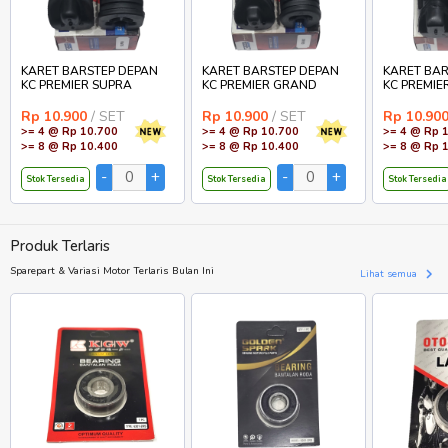
KARET BARSTEP DEPAN
KARET BARSTEP DEPAN
KARET BAR
KC PREMIER SUPRA
KC PREMIER GRAND
KC PREMIE
Rp 10.900
/ SET
Rp 10.900
/ SET
Rp 10.90
>= 4 @ Rp 10.700
>= 4 @ Rp 10.700
>= 4 @ Rp 
>= 8 @ Rp 10.400
>= 8 @ Rp 10.400
>= 8 @ Rp 
Stok Tersedia
Stok Tersedia
Stok Tersedia
Produk Terlaris
Sparepart & Variasi Motor Terlaris Bulan Ini
Lihat semua