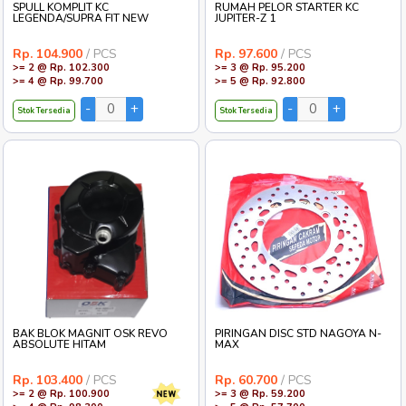
SPULL KOMPLIT KC
RUMAH PELOR STARTER KC
LEGENDA/SUPRA FIT NEW
JUPITER-Z 1
Rp. 104.900
/ PCS
Rp. 97.600
/ PCS
>= 2 @ Rp. 102.300
>= 3 @ Rp. 95.200
>= 4 @ Rp. 99.700
>= 5 @ Rp. 92.800
Stok Tersedia
Stok Tersedia
BAK BLOK MAGNIT OSK REVO
PIRINGAN DISC STD NAGOYA N-
ABSOLUTE HITAM
MAX
Rp. 103.400
/ PCS
Rp. 60.700
/ PCS
>= 2 @ Rp. 100.900
>= 3 @ Rp. 59.200