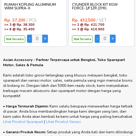
RUMAH KOPLING ALUMINIUM
CYLINDER BLOCK KIT KGW
WKM SUPRA-X
FORCE-1/F1ZR (3YR)
Rp. 37.200
/ PCS
Rp. 432.500
/ SET
>= 3 @ Rp. 36.300
>= 2 @ Rp. 421.700
>= 6 @ Rp. 35.400
>= 3 @ Rp. 410.900
Stok Tersedia
Stok Tersedia
Asian Accessory - Partner Terpercaya untuk Bengkel, Toko Sparepart
Motor, Sales & Pemula
Kami adalah toko grosir terlengkap yang khusus melayani bengkel, toko
sparepart dan variasi motor, sales, serta pemula yang ingin memulai bisnis
di bidang ini. Dengan lebih dari 5000 item ready stock, kami menyediakan
berbagai macam aksesoris dan sparepart motor dengan harga yang
kompetitif.
•
Harga Termurah Dijamin:
Kami selalu berupaya menawarkan harga terbaik
di pasar. Anda bisa membandingkan harga kami dengan yang lain, dan
kami yakin Anda akan kembali ke kami untuk harga yang paling bersahabat.
Lihat Pricelist Sparepart
|
Lihat Pricelist Variasi
•
Garansi Produk Resmi:
Setiap produk yang Anda beli dari kami dilindungi