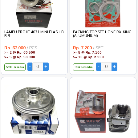
LAMPU PROJIE 4031 MINI FLASH B
PACKING TOP SET I-ONE RX-KING
R B
(ALUMUNIUM)
Rp. 62.000
/ PCS
Rp. 7.200
/ SET
>= 2 @ Rp. 60.500
>= 5 @ Rp. 7.100
>= 5 @ Rp. 58.900
>= 10 @ Rp. 6.900
Stok Tersedia
Stok Tersedia