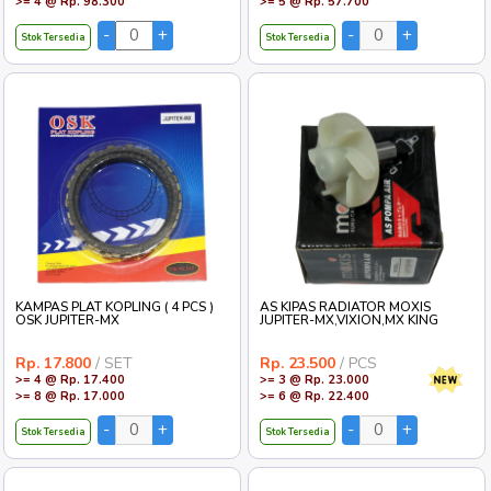
>= 4 @ Rp. 98.300
>= 5 @ Rp. 57.700
Stok Tersedia
Stok Tersedia
KAMPAS PLAT KOPLING ( 4 PCS )
AS KIPAS RADIATOR MOXIS
OSK JUPITER-MX
JUPITER-MX,VIXION,MX KING
Rp. 17.800
/ SET
Rp. 23.500
/ PCS
>= 4 @ Rp. 17.400
>= 3 @ Rp. 23.000
>= 8 @ Rp. 17.000
>= 6 @ Rp. 22.400
Stok Tersedia
Stok Tersedia