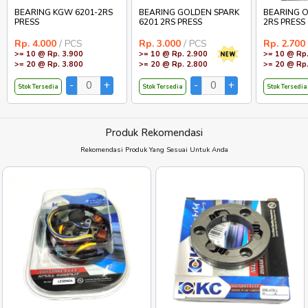
BEARING KGW 6201-2RS
BEARING GOLDEN SPARK
BEARING O
PRESS
6201 2RS PRESS
2RS PRESS
Rp. 4.000
/ PCS
Rp. 3.000
/ PCS
Rp. 2.700
>= 10 @ Rp. 3.900
>= 10 @ Rp. 2.900
>= 10 @ Rp.
>= 20 @ Rp. 3.800
>= 20 @ Rp. 2.800
>= 20 @ Rp.
Stok Tersedia
Stok Tersedia
Stok Tersedia
Produk Rekomendasi
Rekomendasi Produk Yang Sesuai Untuk Anda