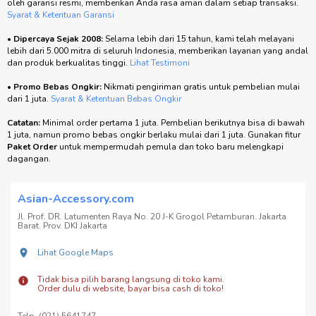
oleh garansi resmi, memberikan Anda rasa aman dalam setiap transaksi.
Syarat & Ketentuan Garansi
•
Dipercaya Sejak 2008:
Selama lebih dari 15 tahun, kami telah melayani
lebih dari 5.000 mitra di seluruh Indonesia, memberikan layanan yang andal
dan produk berkualitas tinggi.
Lihat Testimoni
•
Promo Bebas Ongkir:
Nikmati pengiriman gratis untuk pembelian mulai
dari 1 juta.
Syarat & Ketentuan Bebas Ongkir
Catatan:
Minimal order pertama 1 juta. Pembelian berikutnya bisa di bawah
1 juta, namun promo bebas ongkir berlaku mulai dari 1 juta. Gunakan fitur
Paket Order
untuk mempermudah pemula dan toko baru melengkapi
dagangan.
Asian-Accessory.com
Jl. Prof. DR. Latumenten Raya No. 20 J-K Grogol Petamburan. Jakarta
Barat. Prov. DKI Jakarta
Lihat Google Maps
Tidak bisa pilih barang langsung di toko kami.
Order dulu di website, bayar bisa cash di toko!