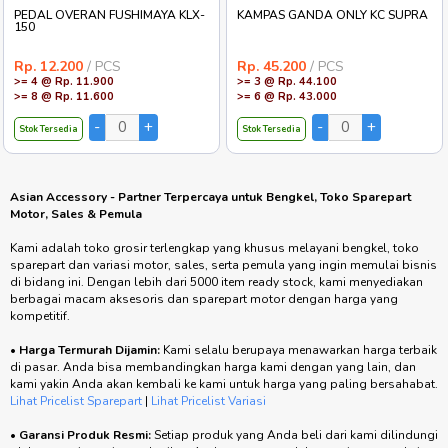
PEDAL OVERAN FUSHIMAYA KLX-
KAMPAS GANDA ONLY KC SUPRA
150
Rp. 12.200
/ PCS
Rp. 45.200
/ PCS
>= 4 @ Rp. 11.900
>= 3 @ Rp. 44.100
>= 8 @ Rp. 11.600
>= 6 @ Rp. 43.000
Stok Tersedia
Stok Tersedia
Asian Accessory - Partner Terpercaya untuk Bengkel, Toko Sparepart
Motor, Sales & Pemula
Kami adalah toko grosir terlengkap yang khusus melayani bengkel, toko
sparepart dan variasi motor, sales, serta pemula yang ingin memulai bisnis
di bidang ini. Dengan lebih dari 5000 item ready stock, kami menyediakan
berbagai macam aksesoris dan sparepart motor dengan harga yang
kompetitif.
•
Harga Termurah Dijamin:
Kami selalu berupaya menawarkan harga terbaik
di pasar. Anda bisa membandingkan harga kami dengan yang lain, dan
kami yakin Anda akan kembali ke kami untuk harga yang paling bersahabat.
Lihat Pricelist Sparepart
|
Lihat Pricelist Variasi
•
Garansi Produk Resmi:
Setiap produk yang Anda beli dari kami dilindungi