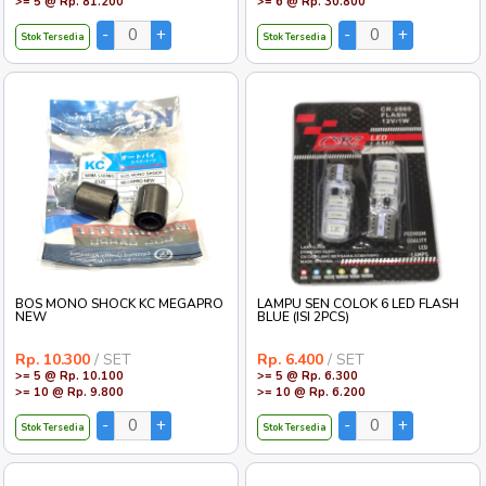
>= 5 @ Rp. 81.200
>= 6 @ Rp. 30.800
Stok Tersedia
Stok Tersedia
BOS MONO SHOCK KC MEGAPRO
LAMPU SEN COLOK 6 LED FLASH
NEW
BLUE (ISI 2PCS)
Rp. 10.300
/ SET
Rp. 6.400
/ SET
>= 5 @ Rp. 10.100
>= 5 @ Rp. 6.300
>= 10 @ Rp. 9.800
>= 10 @ Rp. 6.200
Stok Tersedia
Stok Tersedia