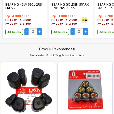
BEARING KGW 6201-2RS
BEARING GOLDEN SPARK
BEARING O
PRESS
6201 2RS PRESS
2RS PRESS
Rp. 4.000
/ PCS
Rp. 3.000
/ PCS
Rp. 2.700
>= 10 @ Rp. 3.900
>= 10 @ Rp. 2.900
>= 10 @ Rp.
>= 20 @ Rp. 3.800
>= 20 @ Rp. 2.800
>= 20 @ Rp.
Stok Tersedia
Stok Tersedia
Stok Tersedia
Produk Rekomendasi
Rekomendasi Produk Yang Sesuai Untuk Anda