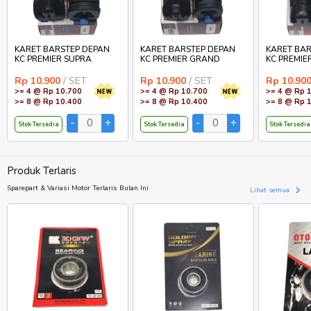
KARET BARSTEP DEPAN
KARET BARSTEP DEPAN
KARET BAR
KC PREMIER SUPRA
KC PREMIER GRAND
KC PREMIE
Rp 10.900
/ SET
Rp 10.900
/ SET
Rp 10.90
>= 4 @ Rp 10.700
>= 4 @ Rp 10.700
>= 4 @ Rp 
>= 8 @ Rp 10.400
>= 8 @ Rp 10.400
>= 8 @ Rp 
Stok Tersedia
Stok Tersedia
Stok Tersedia
Produk Terlaris
Sparepart & Variasi Motor Terlaris Bulan Ini
Lihat semua