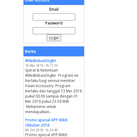
User Account
Email
Password
Berita
#MeiBebasOngkir
18 Mar 2019, 16:11:55
Syarat & Ketentuan
#MeiBebasOngkir Program ini
berlaku bagi semua member
Asian-Accessory Program
berlaku dari tanggal 13 Mei 2019
pukul 00.00 sampai dengan 31
Mei 2019 pukul 23.59 WIB
Mekanisme untuk
mendapatkan...
Promo special APP Blibli
Oktober 2018
08 Oct 2018, 16:24:40
Promo special APP Blibli