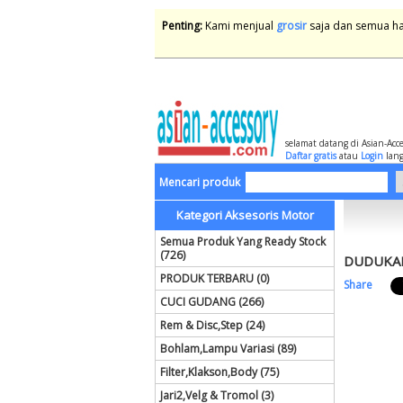
Penting:
Kami menjual
grosir
saja dan semua har
selamat datang di Asian-Acc
Daftar gratis
atau
Login
lang
Mencari produk
Kategori Aksesoris Motor
Semua Produk Yang Ready Stock
(726)
DUDUKAN
PRODUK TERBARU (0)
Share
CUCI GUDANG (266)
Rem & Disc,Step (24)
Bohlam,Lampu Variasi (89)
Filter,Klakson,Body (75)
Jari2,Velg & Tromol (3)