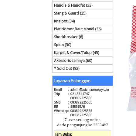
Handle & Handfat (33)
Stang & Guard (25)
Knalpot (34)
Plat Nomor,Baut,Monel (36)
Shockbreaker (6)
Spion (30)
Karpet & Cover/Tutup (45)
Aksesoris Lainnya (60)
* Sold Out (82)
Layanan Pelanggan
Email
:
admin@asian-accessory.com
Telp
:
021-5641747
083892225555
SMS
:
083892225555
BB
:
5B85B1A6
Whatsapp
:
083892225555
081312225555
7 user sedang online
Anda pengunjung ke 2333487
Jam Buka: