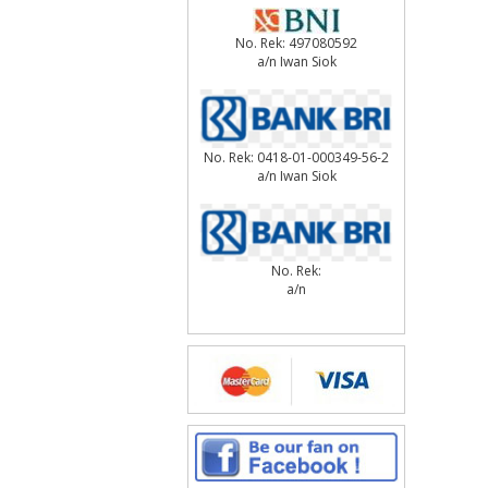
No. Rek: 497080592
a/n Iwan Siok
No. Rek: 0418-01-000349-56-2
a/n Iwan Siok
No. Rek:
a/n