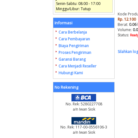
Senin-Sabtu: 08:00 - 17:00
Minggu/Libur: Tutup
Kode Produ
Rp. 12.100
Informasi
Berat:
0.06
Volume:
0.
Cara Berbelanja
Status:
Ready
Cara Pembayaran
Biaya Pengiriman
Silahkan lo
Proses Pengiriman
Garansi Barang
Cara Menjadi Reseller
Hubungi Kami
No Rekening
No. Rek: 5280227708
a/n Iwan Siok
No. Rek: 117-00-0556106-3
a/n Iwan Siok