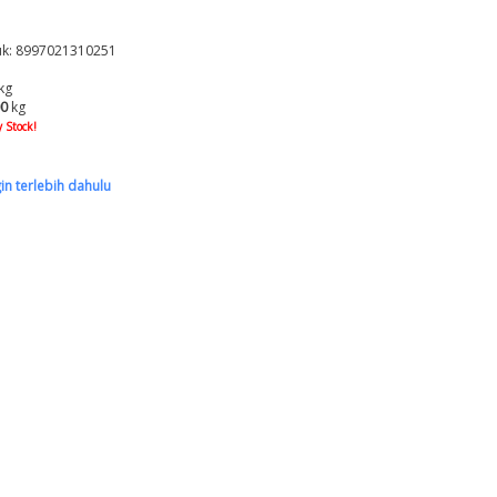
k: 8997021310251
kg
00
kg
 Stock!
gin terlebih dahulu