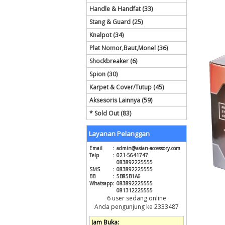
Handle & Handfat (33)
Stang & Guard (25)
Knalpot (34)
Plat Nomor,Baut,Monel (36)
Shockbreaker (6)
Spion (30)
Karpet & Cover/Tutup (45)
Aksesoris Lainnya (59)
* Sold Out (83)
Layanan Pelanggan
Email
:
admin@asian-accessory.com
Telp
:
021-5641747
083892225555
SMS
:
083892225555
BB
:
5B85B1A6
Whatsapp
:
083892225555
081312225555
6 user sedang online
Anda pengunjung ke 2333487
Jam Buka: