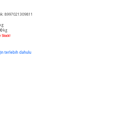
k: 8997021309811
kg
00
kg
 Stock!
gin terlebih dahulu