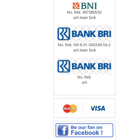
No. Rek: 497080592
a/n Iwan Siok
No. Rek: 0418-01-000349-56-2
a/n Iwan Siok
No. Rek:
a/n