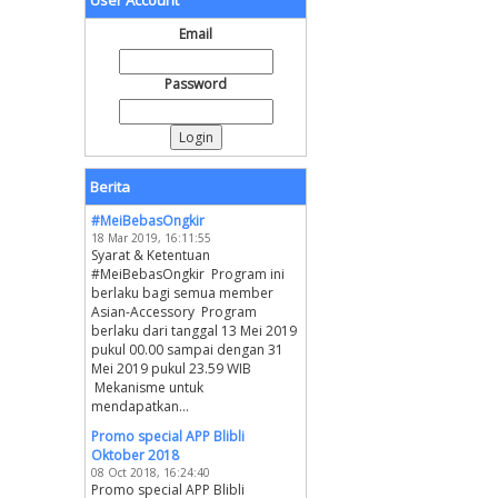
User Account
Email
Password
Berita
#MeiBebasOngkir
18 Mar 2019, 16:11:55
Syarat & Ketentuan
#MeiBebasOngkir Program ini
berlaku bagi semua member
Asian-Accessory Program
berlaku dari tanggal 13 Mei 2019
pukul 00.00 sampai dengan 31
Mei 2019 pukul 23.59 WIB
Mekanisme untuk
mendapatkan...
Promo special APP Blibli
Oktober 2018
08 Oct 2018, 16:24:40
Promo special APP Blibli