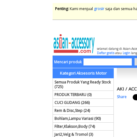
Penting:
Kami menjual
grosir
saja dan semua har
selamat datang di Asian-Acc
Daftar gratis
atau
Login
lang
Mencari produk
Kategori Aksesoris Motor
Semua Produk Yang Ready Stock
(725)
AKI / AC
PRODUK TERBARU (0)
Share
CUCI GUDANG (266)
Rem & Disc,Step (24)
Bohlam,Lampu Variasi (90)
Filter,Klakson,Body (74)
Jari2,Velg & Tromol (3)