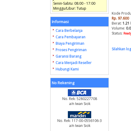
Senin-Sabtu: 08:00 - 17:00
Minggu/Libur: Tutup
Kode Produ
Rp. 97.600
Informasi
Berat:
1.21
Volume:
0.
Cara Berbelanja
Status:
Ready
Cara Pembayaran
Biaya Pengiriman
Silahkan lo
Proses Pengiriman
Garansi Barang
Cara Menjadi Reseller
Hubungi Kami
No Rekening
No. Rek: 5280227708
a/n Iwan Siok
No. Rek: 117-00-0556106-3
a/n Iwan Siok