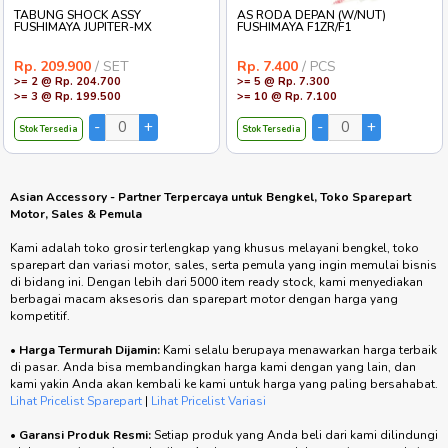
TABUNG SHOCK ASSY
AS RODA DEPAN (W/NUT)
FUSHIMAYA JUPITER-MX
FUSHIMAYA F1ZR/F1
Rp. 209.900
/ SET
Rp. 7.400
/ PCS
>= 2 @ Rp. 204.700
>= 5 @ Rp. 7.300
>= 3 @ Rp. 199.500
>= 10 @ Rp. 7.100
Stok Tersedia
Stok Tersedia
Asian Accessory - Partner Terpercaya untuk Bengkel, Toko Sparepart
Motor, Sales & Pemula
Kami adalah toko grosir terlengkap yang khusus melayani bengkel, toko
sparepart dan variasi motor, sales, serta pemula yang ingin memulai bisnis
di bidang ini. Dengan lebih dari 5000 item ready stock, kami menyediakan
berbagai macam aksesoris dan sparepart motor dengan harga yang
kompetitif.
•
Harga Termurah Dijamin:
Kami selalu berupaya menawarkan harga terbaik
di pasar. Anda bisa membandingkan harga kami dengan yang lain, dan
kami yakin Anda akan kembali ke kami untuk harga yang paling bersahabat.
Lihat Pricelist Sparepart
|
Lihat Pricelist Variasi
•
Garansi Produk Resmi:
Setiap produk yang Anda beli dari kami dilindungi