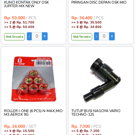
KUNCI KONTAK ONLY OSK
PIRINGAN DISC DEPAN OSK MIO
JUPITER-MX NEW
Rp. 53.000
/ PCS
Rp. 36.400
/ PCS
>= 2 @ Rp. 51.700
>= 3 @ Rp. 35.500
>= 5 @ Rp. 50.400
>= 6 @ Rp. 34.600
Stok Tersedia
Stok Tersedia
ROLLER I-ONE (6 PCS) N-MAX,MIO
TUTUP BUSI NAGOYA VARIO
M3,AEROX 9G
TECHNO-125
Rp. 16.000
/ SET
Rp. 7.300
/ PCS
>= 4 @ Rp. 15.500
>= 5 @ Rp. 7.200