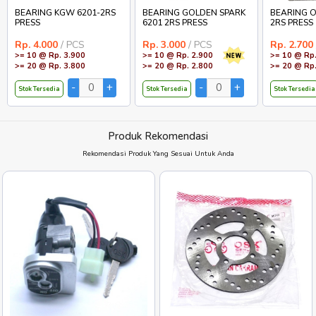
BEARING KGW 6201-2RS
BEARING GOLDEN SPARK
BEARING O
PRESS
6201 2RS PRESS
2RS PRESS
Rp. 4.000
/ PCS
Rp. 3.000
/ PCS
Rp. 2.700
>= 10 @ Rp. 3.900
>= 10 @ Rp. 2.900
>= 10 @ Rp.
>= 20 @ Rp. 3.800
>= 20 @ Rp. 2.800
>= 20 @ Rp.
Stok Tersedia
Stok Tersedia
Stok Tersedia
Produk Rekomendasi
Rekomendasi Produk Yang Sesuai Untuk Anda