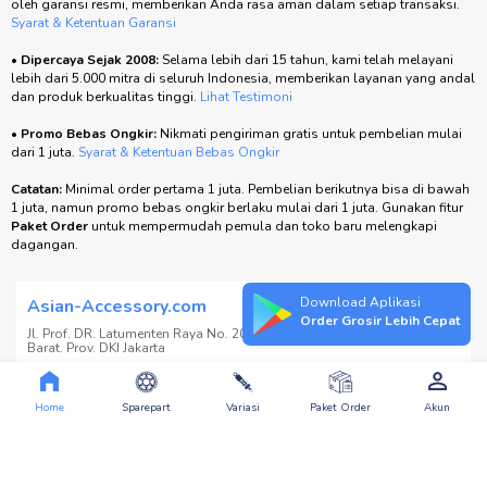
oleh garansi resmi, memberikan Anda rasa aman dalam setiap transaksi.
Syarat & Ketentuan Garansi
•
Dipercaya Sejak 2008:
Selama lebih dari 15 tahun, kami telah melayani
lebih dari 5.000 mitra di seluruh Indonesia, memberikan layanan yang andal
dan produk berkualitas tinggi.
Lihat Testimoni
•
Promo Bebas Ongkir:
Nikmati pengiriman gratis untuk pembelian mulai
dari 1 juta.
Syarat & Ketentuan Bebas Ongkir
Catatan:
Minimal order pertama 1 juta. Pembelian berikutnya bisa di bawah
1 juta, namun promo bebas ongkir berlaku mulai dari 1 juta. Gunakan fitur
Paket Order
untuk mempermudah pemula dan toko baru melengkapi
dagangan.
Download Aplikasi
Asian-Accessory.com
Order Grosir Lebih Cepat
Jl. Prof. DR. Latumenten Raya No. 20 J-K Grogol Petamburan. Jakarta
Barat. Prov. DKI Jakarta
Lihat Google Maps
Home
Sparepart
Variasi
Paket Order
Akun
Tidak bisa pilih barang langsung di toko kami.
Order dulu di website, bayar bisa cash di toko!