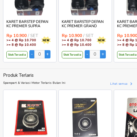
KARET BARSTEP DEPAN
KARET BARSTEP DEPAN
KARET BAR
KC PREMIER SUPRA
KC PREMIER GRAND
KC PREMIE
Rp 10.900
/ SET
Rp 10.900
/ SET
Rp 10.90
>= 4 @ Rp 10.700
>= 4 @ Rp 10.700
>= 4 @ Rp 
>= 8 @ Rp 10.400
>= 8 @ Rp 10.400
>= 8 @ Rp 
Stok Tersedia
Stok Tersedia
Stok Tersedia
Produk Terlaris
Sparepart & Variasi Motor Terlaris Bulan Ini
Lihat semua