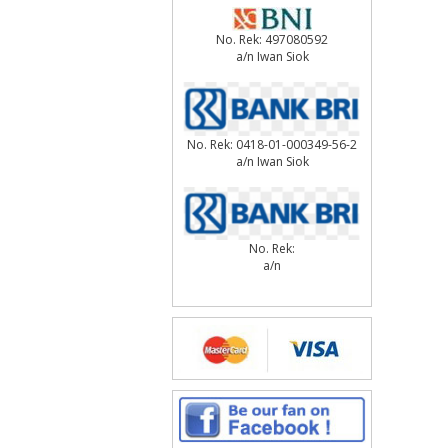
No. Rek: 497080592
a/n Iwan Siok
No. Rek: 0418-01-000349-56-2
a/n Iwan Siok
No. Rek:
a/n