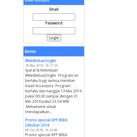
User Account
Email
Password
Berita
#MeiBebasOngkir
18 Mar 2019, 16:11:55
Syarat & Ketentuan
#MeiBebasOngkir Program ini
berlaku bagi semua member
Asian-Accessory Program
berlaku dari tanggal 13 Mei 2019
pukul 00.00 sampai dengan 31
Mei 2019 pukul 23.59 WIB
Mekanisme untuk
mendapatkan...
Promo special APP Blibli
Oktober 2018
08 Oct 2018, 16:24:40
Promo special APP Blibli