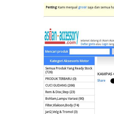
Penting:
Kami menjual
grosir
saja dan semua har
selamat datang di Asian-Acc
Daftar gratis
atau
Login
lang
Mencari produk
Kategori Aksesoris Motor
Semua Produk Yang Ready Stock
(726)
KAMPAS 
PRODUK TERBARU (0)
Share
CUCI GUDANG (266)
Rem & Disc,Step (23)
Bohlam,Lampu Variasi (90)
Filter,Klakson,Body (74)
Jari2,Velg & Tromol (3)