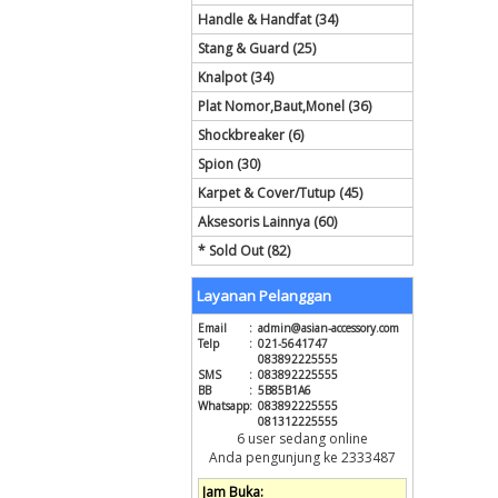
Handle & Handfat (34)
Stang & Guard (25)
Knalpot (34)
Plat Nomor,Baut,Monel (36)
Shockbreaker (6)
Spion (30)
Karpet & Cover/Tutup (45)
Aksesoris Lainnya (60)
* Sold Out (82)
Layanan Pelanggan
Email
:
admin@asian-accessory.com
Telp
:
021-5641747
083892225555
SMS
:
083892225555
BB
:
5B85B1A6
Whatsapp
:
083892225555
081312225555
6 user sedang online
Anda pengunjung ke 2333487
Jam Buka: