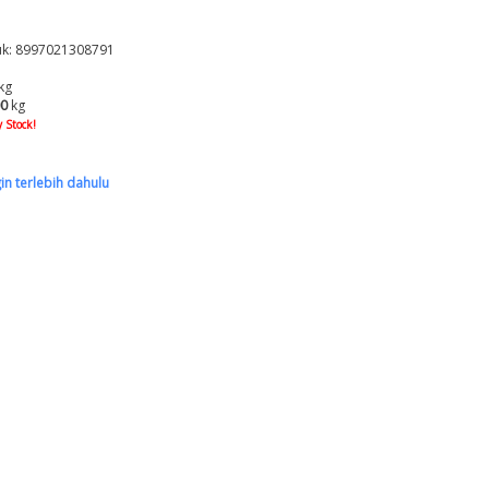
k: 8997021308791
kg
00
kg
 Stock!
gin terlebih dahulu