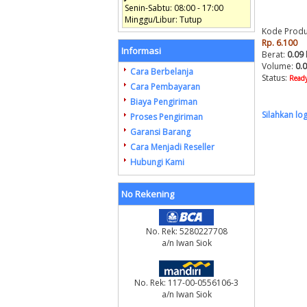
Senin-Sabtu: 08:00 - 17:00
Minggu/Libur: Tutup
Kode Produ
Rp. 6.100
Informasi
Berat:
0.09
Volume:
0.
Cara Berbelanja
Status:
Ready
Cara Pembayaran
Biaya Pengiriman
Silahkan lo
Proses Pengiriman
Garansi Barang
Cara Menjadi Reseller
Hubungi Kami
No Rekening
No. Rek: 5280227708
a/n Iwan Siok
No. Rek: 117-00-0556106-3
a/n Iwan Siok