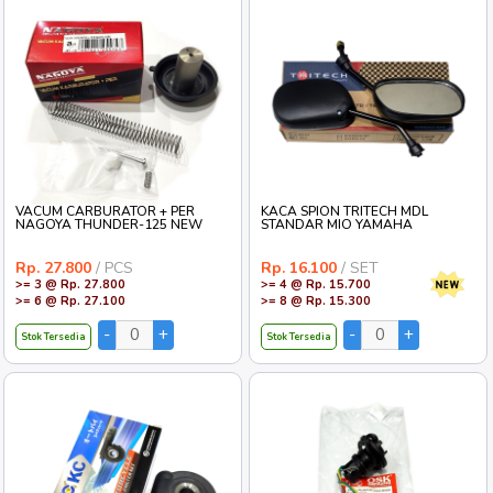
VACUM CARBURATOR + PER
KACA SPION TRITECH MDL
NAGOYA THUNDER-125 NEW
STANDAR MIO YAMAHA
Rp. 27.800
/ PCS
Rp. 16.100
/ SET
>= 3 @ Rp. 27.800
>= 4 @ Rp. 15.700
>= 6 @ Rp. 27.100
>= 8 @ Rp. 15.300
Stok Tersedia
Stok Tersedia