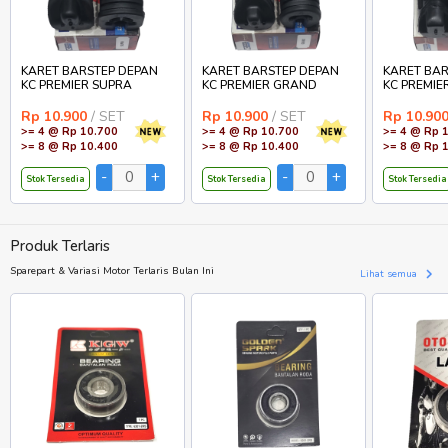
KARET BARSTEP DEPAN
KARET BARSTEP DEPAN
KARET BAR
KC PREMIER SUPRA
KC PREMIER GRAND
KC PREMIE
Rp 10.900
/ SET
Rp 10.900
/ SET
Rp 10.90
>= 4 @ Rp 10.700
>= 4 @ Rp 10.700
>= 4 @ Rp 
>= 8 @ Rp 10.400
>= 8 @ Rp 10.400
>= 8 @ Rp 
Stok Tersedia
Stok Tersedia
Stok Tersedia
Produk Terlaris
Sparepart & Variasi Motor Terlaris Bulan Ini
Lihat semua