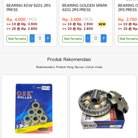
BEARING KGW 6201-2RS
BEARING GOLDEN SPARK
BEARING O
PRESS
6201 2RS PRESS
2RS PRESS
Rp. 4.000
/ PCS
Rp. 3.000
/ PCS
Rp. 2.700
>= 10 @ Rp. 3.900
>= 10 @ Rp. 2.900
>= 10 @ Rp.
>= 20 @ Rp. 3.800
>= 20 @ Rp. 2.800
>= 20 @ Rp.
Stok Tersedia
Stok Tersedia
Stok Tersedia
Produk Rekomendasi
Rekomendasi Produk Yang Sesuai Untuk Anda