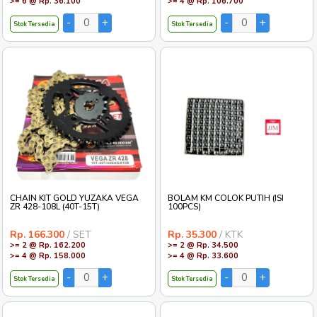
>= 6 @ Rp. 36.100
>= 4 @ Rp. 106.700
Stok Tersedia
Stok Tersedia
CHAIN KIT GOLD YUZAKA VEGA
BOLAM KM COLOK PUTIH (ISI
ZR 428-108L (40T-15T)
100PCS)
Rp. 166.300
/ SET
Rp. 35.300
/ KTK
>= 2 @ Rp. 162.200
>= 2 @ Rp. 34.500
>= 4 @ Rp. 158.000
>= 4 @ Rp. 33.600
Stok Tersedia
Stok Tersedia