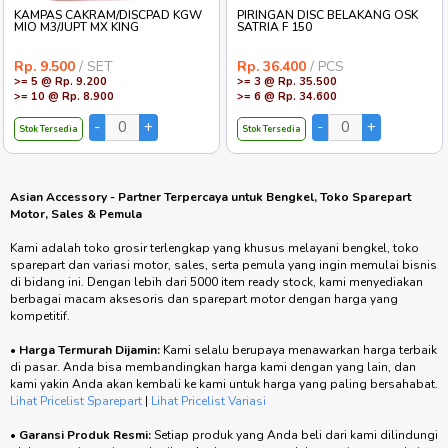
KAMPAS CAKRAM/DISCPAD KGW
PIRINGAN DISC BELAKANG OSK
MIO M3/JUPT MX KING
SATRIA F 150
Rp. 9.500
/ SET
Rp. 36.400
/ PCS
>= 5 @ Rp. 9.200
>= 3 @ Rp. 35.500
>= 10 @ Rp. 8.900
>= 6 @ Rp. 34.600
Stok Tersedia
Stok Tersedia
Asian Accessory - Partner Terpercaya untuk Bengkel, Toko Sparepart
Motor, Sales & Pemula
Kami adalah toko grosir terlengkap yang khusus melayani bengkel, toko
sparepart dan variasi motor, sales, serta pemula yang ingin memulai bisnis
di bidang ini. Dengan lebih dari 5000 item ready stock, kami menyediakan
berbagai macam aksesoris dan sparepart motor dengan harga yang
kompetitif.
•
Harga Termurah Dijamin:
Kami selalu berupaya menawarkan harga terbaik
di pasar. Anda bisa membandingkan harga kami dengan yang lain, dan
kami yakin Anda akan kembali ke kami untuk harga yang paling bersahabat.
Lihat Pricelist Sparepart
|
Lihat Pricelist Variasi
•
Garansi Produk Resmi:
Setiap produk yang Anda beli dari kami dilindungi