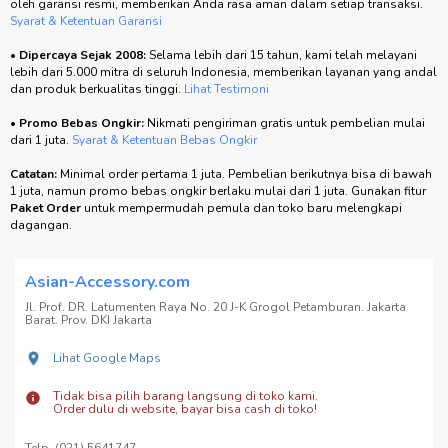
oleh garansi resmi, memberikan Anda rasa aman dalam setiap transaksi.
Syarat & Ketentuan Garansi
•
Dipercaya Sejak 2008:
Selama lebih dari 15 tahun, kami telah melayani
lebih dari 5.000 mitra di seluruh Indonesia, memberikan layanan yang andal
dan produk berkualitas tinggi.
Lihat Testimoni
•
Promo Bebas Ongkir:
Nikmati pengiriman gratis untuk pembelian mulai
dari 1 juta.
Syarat & Ketentuan Bebas Ongkir
Catatan:
Minimal order pertama 1 juta. Pembelian berikutnya bisa di bawah
1 juta, namun promo bebas ongkir berlaku mulai dari 1 juta. Gunakan fitur
Paket Order
untuk mempermudah pemula dan toko baru melengkapi
dagangan.
Asian-Accessory.com
Jl. Prof. DR. Latumenten Raya No. 20 J-K Grogol Petamburan. Jakarta
Barat. Prov. DKI Jakarta
Lihat Google Maps
Tidak bisa pilih barang langsung di toko kami.
Order dulu di website, bayar bisa cash di toko!