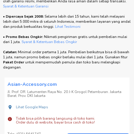
oleh garansi resmi, memberikan Anda rasa aman dalam setiap transaksi.
Syarat & Ketentuan Garansi
•
Dipercaya Sejak 2008:
Selama lebih dari 15 tahun, kami telah melayani
lebih dari 5.000 mitra di seluruh Indonesia, memberikan layanan yang andal
dan produk berkualitas tinggi.
Lihat Testimoni
•
Promo Bebas Ongkir:
Nikmati pengiriman gratis untuk pembelian mulai
dari 1 juta.
Syarat & Ketentuan Bebas Ongkir
Catatan:
Minimal order pertama 1 juta. Pembelian berikutnya bisa di bawah
1 juta, namun promo bebas ongkir berlaku mulai dari 1 juta. Gunakan fitur
Paket Order
untuk mempermudah pemula dan toko baru melengkapi
dagangan.
Asian-Accessory.com
Jl. Prof. DR. Latumenten Raya No. 20 J-K Grogol Petamburan. Jakarta
Barat. Prov. DKI Jakarta
Lihat Google Maps
Tidak bisa pilih barang langsung di toko kami.
Order dulu di website, bayar bisa cash di toko!