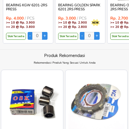
BEARING KGW 6201-2RS
BEARING GOLDEN SPARK
BEARING O
PRESS
6201 2RS PRESS
2RS PRESS
Rp. 4.000
/ PCS
Rp. 3.000
/ PCS
Rp. 2.700
>= 10 @ Rp. 3.900
>= 10 @ Rp. 2.900
>= 10 @ Rp.
>= 20 @ Rp. 3.800
>= 20 @ Rp. 2.800
>= 20 @ Rp.
Stok Tersedia
Stok Tersedia
Stok Tersedia
Produk Rekomendasi
Rekomendasi Produk Yang Sesuai Untuk Anda