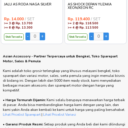
JALU AS RODA NAGA SILVER
AS SHOCK DEPAN YUZAKA
XEON/XEON RC
Rp. 14.000
/ SET
Rp. 119.400
/ SET
>= 3 @ Rp. 13.700
>= 2 @ Rp. 116.500
>= 6 @ Rp. 13.300
>= 4 @ Rp. 113.500
Stok Tersedia
Stok Tersedia
Asian Accessory - Partner Terpercaya untuk Bengkel, Toko Sparepart
Motor, Sales & Pemula
Kami adalah toko grosir terlengkap yang khusus melayani bengkel, toko
sparepart dan variasi motor, sales, serta pemula yang ingin memulai bisnis
di bidang ini. Dengan lebih dari 5000 item ready stock, kami menyediakan
berbagai macam aksesoris dan sparepart motor dengan harga yang
kompetitif.
•
Harga Termurah Dijamin:
Kami selalu berupaya menawarkan harga terbaik
di pasar. Anda bisa membandingkan harga kami dengan yang lain, dan
kami yakin Anda akan kembali ke kami untuk harga yang paling bersahabat.
Lihat Pricelist Sparepart
|
Lihat Pricelist Variasi
•
Garansi Produk Resmi:
Setiap produk yang Anda beli dari kami dilindungi