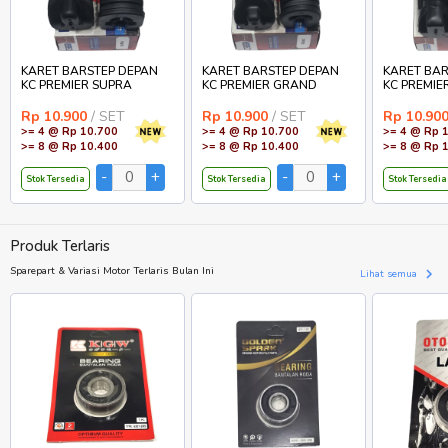
KARET BARSTEP DEPAN
KARET BARSTEP DEPAN
KARET BAR
KC PREMIER SUPRA
KC PREMIER GRAND
KC PREMIE
Rp 10.900
/ SET
Rp 10.900
/ SET
Rp 10.90
>= 4 @ Rp 10.700
>= 4 @ Rp 10.700
>= 4 @ Rp 
>= 8 @ Rp 10.400
>= 8 @ Rp 10.400
>= 8 @ Rp 
Stok Tersedia
Stok Tersedia
Stok Tersedia
Produk Terlaris
Sparepart & Variasi Motor Terlaris Bulan Ini
Lihat semua