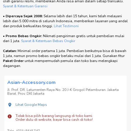
oleh garansi resmi, memberikan Anda rasa aman dalam setiap transaksi.
Syarat & Ketentuan Garansi
•
Dipercaya Sejak 2008:
Selama lebih dari 15 tahun, kami telah melayani
lebih dari 5.000 mitra di seluruh Indonesia, memberikan layanan yang andal
dan produk berkualitas tinggi.
Lihat Testimoni
•
Promo Bebas Ongkir:
Nikmati pengiriman gratis untuk pembelian mulai
dari 1 juta.
Syarat & Ketentuan Bebas Ongkir
Catatan:
Minimal order pertama 1 juta. Pembelian berikutnya bisa di bawah
1 juta, namun promo bebas ongkir berlaku mulai dari 1 juta. Gunakan fitur
Paket Order
untuk mempermudah pemula dan toko baru melengkapi
dagangan.
Asian-Accessory.com
Jl. Prof. DR. Latumenten Raya No. 20 J-K Grogol Petamburan. Jakarta
Barat. Prov. DKI Jakarta
Lihat Google Maps
Tidak bisa pilih barang langsung di toko kami.
Order dulu di website, bayar bisa cash di toko!