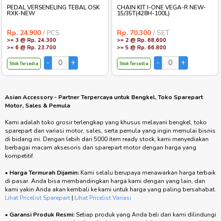
PEDAL VERSENELING TEBAL OSK
CHAIN KIT I-ONE VEGA-R NEW-
RXK-NEW
15/35T(428H-100L)
Rp. 24.900
/ PCS
Rp. 70.300
/ SET
>= 3 @ Rp. 24.300
>= 2 @ Rp. 68.600
>= 6 @ Rp. 23.700
>= 5 @ Rp. 66.800
Stok Tersedia
Stok Tersedia
Asian Accessory - Partner Terpercaya untuk Bengkel, Toko Sparepart
Motor, Sales & Pemula
Kami adalah toko grosir terlengkap yang khusus melayani bengkel, toko
sparepart dan variasi motor, sales, serta pemula yang ingin memulai bisnis
di bidang ini. Dengan lebih dari 5000 item ready stock, kami menyediakan
berbagai macam aksesoris dan sparepart motor dengan harga yang
kompetitif.
•
Harga Termurah Dijamin:
Kami selalu berupaya menawarkan harga terbaik
di pasar. Anda bisa membandingkan harga kami dengan yang lain, dan
kami yakin Anda akan kembali ke kami untuk harga yang paling bersahabat.
Lihat Pricelist Sparepart
|
Lihat Pricelist Variasi
•
Garansi Produk Resmi:
Setiap produk yang Anda beli dari kami dilindungi