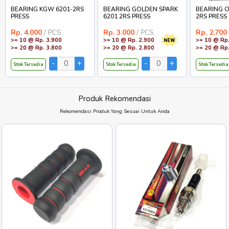
BEARING KGW 6201-2RS
BEARING GOLDEN SPARK
BEARING O
PRESS
6201 2RS PRESS
2RS PRESS
Rp. 4.000
/ PCS
Rp. 3.000
/ PCS
Rp. 2.700
>= 10 @ Rp. 3.900
>= 10 @ Rp. 2.900
>= 10 @ Rp.
>= 20 @ Rp. 3.800
>= 20 @ Rp. 2.800
>= 20 @ Rp.
Stok Tersedia
Stok Tersedia
Stok Tersedia
Produk Rekomendasi
Rekomendasi Produk Yang Sesuai Untuk Anda