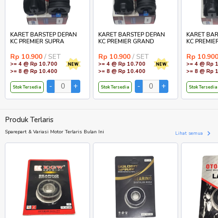
KARET BARSTEP DEPAN
KARET BARSTEP DEPAN
KARET BAR
KC PREMIER SUPRA
KC PREMIER GRAND
KC PREMIE
Rp 10.900
/ SET
Rp 10.900
/ SET
Rp 10.90
>= 4 @ Rp 10.700
>= 4 @ Rp 10.700
>= 4 @ Rp 
>= 8 @ Rp 10.400
>= 8 @ Rp 10.400
>= 8 @ Rp 
Stok Tersedia
Stok Tersedia
Stok Tersedia
Produk Terlaris
Sparepart & Variasi Motor Terlaris Bulan Ini
Lihat semua