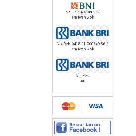
No. Rek: 497080592
a/n Iwan Siok
No. Rek: 0418-01-000349-56-2
a/n Iwan Siok
No. Rek:
a/n