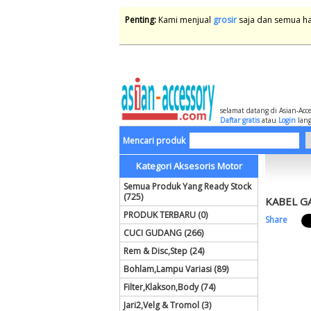
Penting:
Kami menjual
grosir
saja dan semua har
selamat datang di Asian-Acc
Daftar gratis
atau
Login
lang
Mencari produk
Kategori Aksesoris Motor
Semua Produk Yang Ready Stock
(725)
KABEL G
PRODUK TERBARU (0)
Share
CUCI GUDANG (266)
Rem & Disc,Step (24)
Bohlam,Lampu Variasi (89)
Filter,Klakson,Body (74)
Jari2,Velg & Tromol (3)