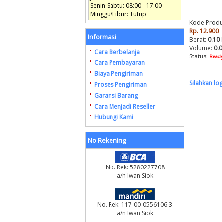
Senin-Sabtu: 08:00 - 17:00
Minggu/Libur: Tutup
Kode Produ
Rp. 12.900
Informasi
Berat:
0.10
Volume:
0.
Cara Berbelanja
Status:
Ready
Cara Pembayaran
Biaya Pengiriman
Silahkan lo
Proses Pengiriman
Garansi Barang
Cara Menjadi Reseller
Hubungi Kami
No Rekening
No. Rek: 5280227708
a/n Iwan Siok
No. Rek: 117-00-0556106-3
a/n Iwan Siok