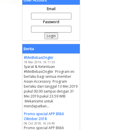
User Account
Email
Password
Berita
#MeiBebasOngkir
18 Mar 2019, 16:11:55
Syarat & Ketentuan
#MeiBebasOngkir Program ini
berlaku bagi semua member
Asian-Accessory Program
berlaku dari tanggal 13 Mei 2019
pukul 00.00 sampai dengan 31
Mei 2019 pukul 23.59 WIB
Mekanisme untuk
mendapatkan...
Promo special APP Blibli
Oktober 2018
08 Oct 2018, 16:24:40
Promo special APP Blibli