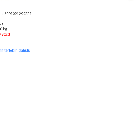
k: 8997021299327
kg
00
kg
 Stock!
gin terlebih dahulu