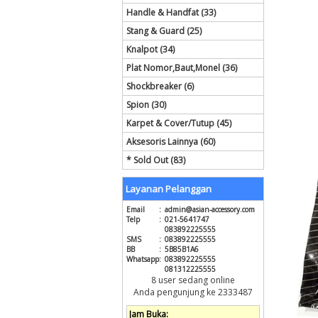
Handle & Handfat (33)
Stang & Guard (25)
Knalpot (34)
Plat Nomor,Baut,Monel (36)
Shockbreaker (6)
Spion (30)
Karpet & Cover/Tutup (45)
Aksesoris Lainnya (60)
* Sold Out (83)
Layanan Pelanggan
Email
:
admin@asian-accessory.com
Telp
:
021-5641747
083892225555
SMS
:
083892225555
BB
:
5B85B1A6
Whatsapp
:
083892225555
081312225555
8 user sedang online
Anda pengunjung ke 2333487
Jam Buka: