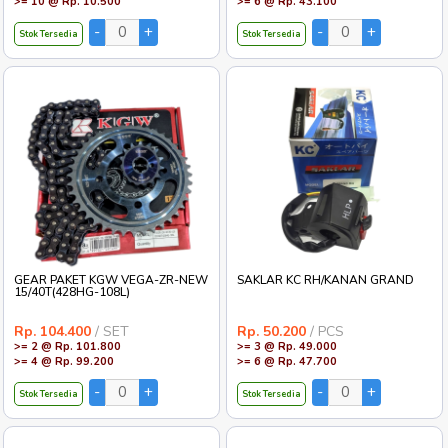
>= 10 @ Rp. 10.500
>= 6 @ Rp. 43.100
Stok Tersedia
Stok Tersedia
GEAR PAKET KGW VEGA-ZR-NEW
SAKLAR KC RH/KANAN GRAND
15/40T(428HG-108L)
Rp. 104.400
/ SET
Rp. 50.200
/ PCS
>= 2 @ Rp. 101.800
>= 3 @ Rp. 49.000
>= 4 @ Rp. 99.200
>= 6 @ Rp. 47.700
Stok Tersedia
Stok Tersedia