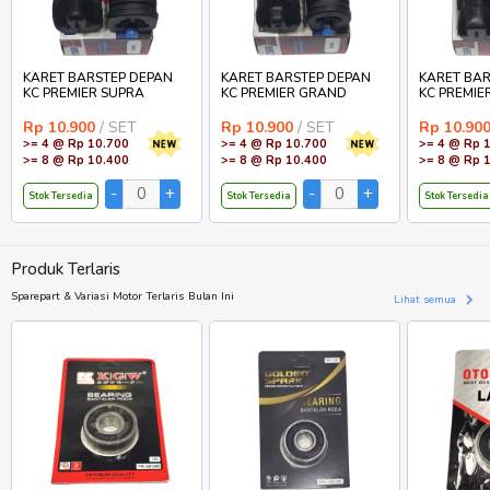
KARET BARSTEP DEPAN
KARET BARSTEP DEPAN
KARET BAR
KC PREMIER SUPRA
KC PREMIER GRAND
KC PREMIE
Rp 10.900
/ SET
Rp 10.900
/ SET
Rp 10.90
>= 4 @ Rp 10.700
>= 4 @ Rp 10.700
>= 4 @ Rp 
>= 8 @ Rp 10.400
>= 8 @ Rp 10.400
>= 8 @ Rp 
Stok Tersedia
Stok Tersedia
Stok Tersedia
Produk Terlaris
Sparepart & Variasi Motor Terlaris Bulan Ini
Lihat semua