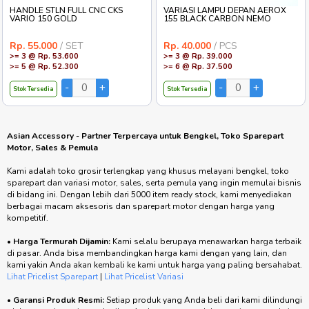
HANDLE STLN FULL CNC CKS
VARIASI LAMPU DEPAN AEROX
VARIO 150 GOLD
155 BLACK CARBON NEMO
Rp. 55.000
/ SET
Rp. 40.000
/ PCS
>= 3 @ Rp. 53.600
>= 3 @ Rp. 39.000
>= 5 @ Rp. 52.300
>= 6 @ Rp. 37.500
Stok Tersedia
Stok Tersedia
Asian Accessory - Partner Terpercaya untuk Bengkel, Toko Sparepart
Motor, Sales & Pemula
Kami adalah toko grosir terlengkap yang khusus melayani bengkel, toko
sparepart dan variasi motor, sales, serta pemula yang ingin memulai bisnis
di bidang ini. Dengan lebih dari 5000 item ready stock, kami menyediakan
berbagai macam aksesoris dan sparepart motor dengan harga yang
kompetitif.
•
Harga Termurah Dijamin:
Kami selalu berupaya menawarkan harga terbaik
di pasar. Anda bisa membandingkan harga kami dengan yang lain, dan
kami yakin Anda akan kembali ke kami untuk harga yang paling bersahabat.
Lihat Pricelist Sparepart
|
Lihat Pricelist Variasi
•
Garansi Produk Resmi:
Setiap produk yang Anda beli dari kami dilindungi