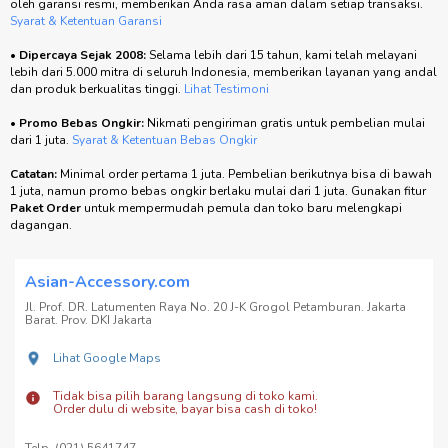
oleh garansi resmi, memberikan Anda rasa aman dalam setiap transaksi.
Syarat & Ketentuan Garansi
•
Dipercaya Sejak 2008:
Selama lebih dari 15 tahun, kami telah melayani
lebih dari 5.000 mitra di seluruh Indonesia, memberikan layanan yang andal
dan produk berkualitas tinggi.
Lihat Testimoni
•
Promo Bebas Ongkir:
Nikmati pengiriman gratis untuk pembelian mulai
dari 1 juta.
Syarat & Ketentuan Bebas Ongkir
Catatan:
Minimal order pertama 1 juta. Pembelian berikutnya bisa di bawah
1 juta, namun promo bebas ongkir berlaku mulai dari 1 juta. Gunakan fitur
Paket Order
untuk mempermudah pemula dan toko baru melengkapi
dagangan.
Asian-Accessory.com
Jl. Prof. DR. Latumenten Raya No. 20 J-K Grogol Petamburan. Jakarta
Barat. Prov. DKI Jakarta
Lihat Google Maps
Tidak bisa pilih barang langsung di toko kami.
Order dulu di website, bayar bisa cash di toko!