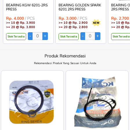
BEARING KGW 6201-2RS
BEARING GOLDEN SPARK
BEARING O
PRESS
6201 2RS PRESS
2RS PRESS
Rp. 4.000
/ PCS
Rp. 3.000
/ PCS
Rp. 2.700
>= 10 @ Rp. 3.900
>= 10 @ Rp. 2.900
>= 10 @ Rp.
>= 20 @ Rp. 3.800
>= 20 @ Rp. 2.800
>= 20 @ Rp.
Stok Tersedia
Stok Tersedia
Stok Tersedia
Produk Rekomendasi
Rekomendasi Produk Yang Sesuai Untuk Anda