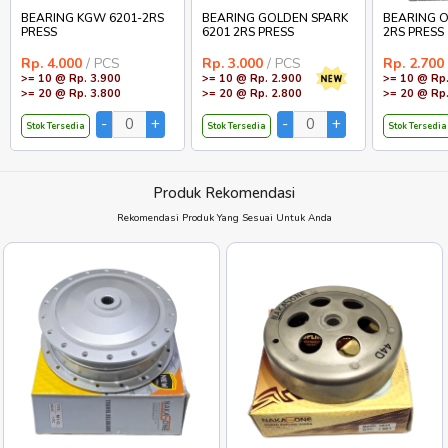
BEARING KGW 6201-2RS
BEARING GOLDEN SPARK
BEARING O
PRESS
6201 2RS PRESS
2RS PRESS
Rp. 4.000
/ PCS
Rp. 3.000
/ PCS
Rp. 2.700
>= 10 @ Rp. 3.900
>= 10 @ Rp. 2.900
>= 10 @ Rp.
>= 20 @ Rp. 3.800
>= 20 @ Rp. 2.800
>= 20 @ Rp.
Stok Tersedia
Stok Tersedia
Stok Tersedia
Produk Rekomendasi
Rekomendasi Produk Yang Sesuai Untuk Anda