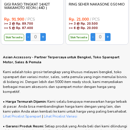
GIGI RASIO TINGKAT 14/42T
RING SEHER NAKASONE 0.50 MIO
WAKAMOTO XEON ( 44D )
Rp. 91.900
/ PCS
Rp. 21.000
/ PCS
>= 2 @ Rp. 89.700
>= 3 @ Rp. 20.500
>= 5 @ Rp. 87.400
>= 6 @ Rp. 20.000
Stok Tersedia
Stok Tersedia
Asian Accessory - Partner Terpercaya untuk Bengkel, Toko Sparepart
Motor, Sales & Pemula
Kami adalah toko grosir terlengkap yang khusus melayani bengkel, toko
sparepart dan variasi motor, sales, serta pemula yang ingin memulai bisnis
di bidang ini. Dengan lebih dari 5000 item ready stock, kami menyediakan
berbagai macam aksesoris dan sparepart motor dengan harga yang
kompetitif.
•
Harga Termurah Dijamin:
Kami selalu berupaya menawarkan harga terbaik
di pasar. Anda bisa membandingkan harga kami dengan yang lain, dan
kami yakin Anda akan kembali ke kami untuk harga yang paling bersahabat.
Lihat Pricelist Sparepart
|
Lihat Pricelist Variasi
•
Garansi Produk Resmi:
Setiap produk yang Anda beli dari kami dilindungi