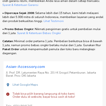
oleh garansi resmi, memberikan Anda rasa aman dalam setiap transaksi.
Syarat & Ketentuan Garansi
•
Dipercaya Sejak 2008:
Selama lebih dari 15 tahun, kami telah melayani
lebih dari 5.000 mitra di seluruh Indonesia, memberikan layanan yang andal
dan produk berkualitas tinggi.
Lihat Testimoni
•
Promo Bebas Ongkir:
Nikmati pengiriman gratis untuk pembelian mulai
dari 1 juta.
Syarat & Ketentuan Bebas Ongkir
Catatan:
Minimal order pertama 1 juta. Pembelian berikutnya bisa di bawah
1 juta, namun promo bebas ongkir berlaku mulai dari 1 juta. Gunakan fitur
Paket Order
untuk mempermudah pemula dan toko baru melengkapi
dagangan.
Asian-Accessory.com
Jl. Prof. DR. Latumenten Raya No. 20 J-K Grogol Petamburan. Jakarta
Barat. Prov. DKI Jakarta
Lihat Google Maps
Tidak bisa pilih barang langsung di toko kami.
Order dulu di website, bayar bisa cash di toko!