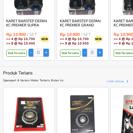
KARET BARSTEP DEPAN
KARET BARSTEP DEPAN
KARET BAR
KC PREMIER SUPRA
KC PREMIER GRAND
KC PREMIE
Rp 10.900
/ SET
Rp 10.900
/ SET
Rp 10.90
>= 4 @ Rp 10.700
>= 4 @ Rp 10.700
>= 4 @ Rp 
>= 8 @ Rp 10.400
>= 8 @ Rp 10.400
>= 8 @ Rp 
Stok Tersedia
Stok Tersedia
Stok Tersedia
Produk Terlaris
Sparepart & Variasi Motor Terlaris Bulan Ini
Lihat semua