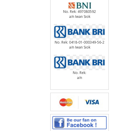
No. Rek: 497080592
a/n Iwan Siok
No. Rek: 0418-01-000349-56-2
a/n Iwan Siok
No. Rek:
a/n