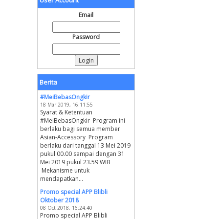
User Account
Email
Password
Berita
#MeiBebasOngkir
18 Mar 2019, 16:11:55
Syarat & Ketentuan
#MeiBebasOngkir Program ini
berlaku bagi semua member
Asian-Accessory Program
berlaku dari tanggal 13 Mei 2019
pukul 00.00 sampai dengan 31
Mei 2019 pukul 23.59 WIB
Mekanisme untuk
mendapatkan...
Promo special APP Blibli
Oktober 2018
08 Oct 2018, 16:24:40
Promo special APP Blibli