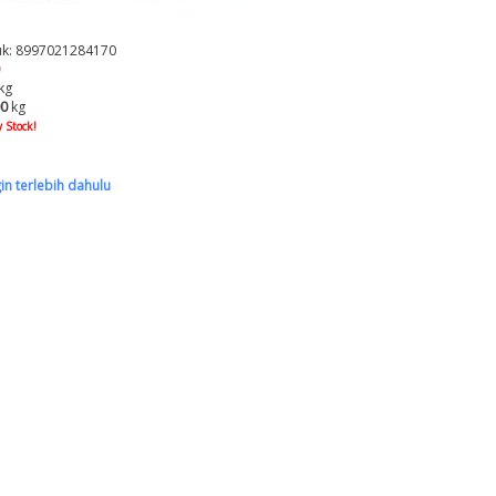
k: 8997021284170
kg
00
kg
 Stock!
gin terlebih dahulu