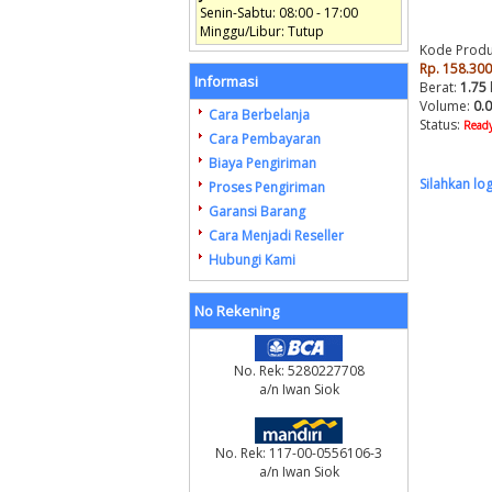
Senin-Sabtu: 08:00 - 17:00
Minggu/Libur: Tutup
Kode Produ
Rp. 158.300
Informasi
Berat:
1.75
Volume:
0.
Cara Berbelanja
Status:
Ready
Cara Pembayaran
Biaya Pengiriman
Silahkan lo
Proses Pengiriman
Garansi Barang
Cara Menjadi Reseller
Hubungi Kami
No Rekening
No. Rek: 5280227708
a/n Iwan Siok
No. Rek: 117-00-0556106-3
a/n Iwan Siok