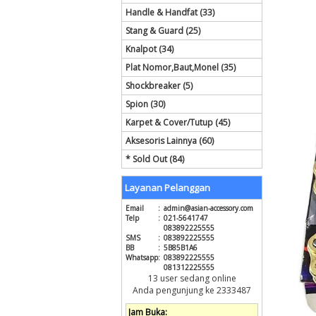
Handle & Handfat (33)
Stang & Guard (25)
Knalpot (34)
Plat Nomor,Baut,Monel (35)
Shockbreaker (5)
Spion (30)
Karpet & Cover/Tutup (45)
Aksesoris Lainnya (60)
* Sold Out (84)
Layanan Pelanggan
Email
:
admin@asian-accessory.com
Telp
:
021-5641747
083892225555
SMS
:
083892225555
BB
:
5B85B1A6
Whatsapp
:
083892225555
081312225555
13 user sedang online
Anda pengunjung ke 2333487
Jam Buka: