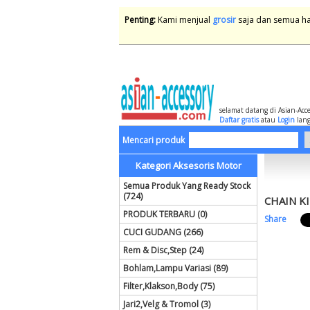
Penting:
Kami menjual
grosir
saja dan semua har
selamat datang di Asian-Acc
Daftar gratis
atau
Login
lang
Mencari produk
Kategori Aksesoris Motor
Semua Produk Yang Ready Stock
(724)
CHAIN KI
PRODUK TERBARU (0)
Share
CUCI GUDANG (266)
Rem & Disc,Step (24)
Bohlam,Lampu Variasi (89)
Filter,Klakson,Body (75)
Jari2,Velg & Tromol (3)