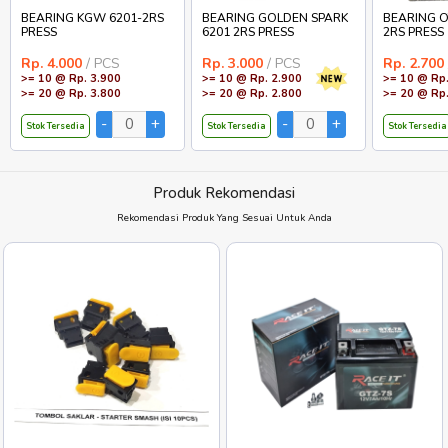
BEARING KGW 6201-2RS
BEARING GOLDEN SPARK
BEARING O
PRESS
6201 2RS PRESS
2RS PRESS
Rp. 4.000
/ PCS
Rp. 3.000
/ PCS
Rp. 2.700
>= 10 @ Rp. 3.900
>= 10 @ Rp. 2.900
>= 10 @ Rp.
>= 20 @ Rp. 3.800
>= 20 @ Rp. 2.800
>= 20 @ Rp.
Stok Tersedia
Stok Tersedia
Stok Tersedia
Produk Rekomendasi
Rekomendasi Produk Yang Sesuai Untuk Anda