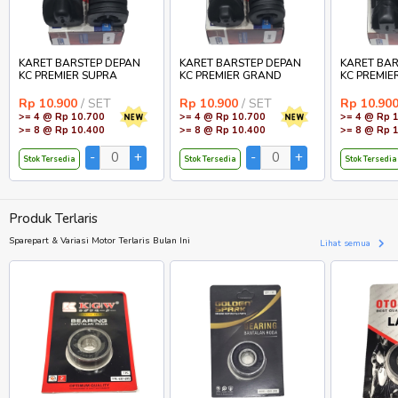
KARET BARSTEP DEPAN
KARET BARSTEP DEPAN
KARET BAR
KC PREMIER SUPRA
KC PREMIER GRAND
KC PREMIE
Rp 10.900
/ SET
Rp 10.900
/ SET
Rp 10.90
>= 4 @ Rp 10.700
>= 4 @ Rp 10.700
>= 4 @ Rp 
>= 8 @ Rp 10.400
>= 8 @ Rp 10.400
>= 8 @ Rp 
Stok Tersedia
Stok Tersedia
Stok Tersedia
Produk Terlaris
Sparepart & Variasi Motor Terlaris Bulan Ini
Lihat semua