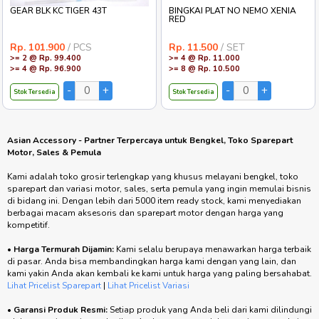
GEAR BLK KC TIGER 43T
BINGKAI PLAT NO NEMO XENIA
RED
Rp. 101.900
/ PCS
Rp. 11.500
/ SET
>= 2 @ Rp. 99.400
>= 4 @ Rp. 11.000
>= 4 @ Rp. 96.900
>= 8 @ Rp. 10.500
Stok Tersedia
Stok Tersedia
Asian Accessory - Partner Terpercaya untuk Bengkel, Toko Sparepart
Motor, Sales & Pemula
Kami adalah toko grosir terlengkap yang khusus melayani bengkel, toko
sparepart dan variasi motor, sales, serta pemula yang ingin memulai bisnis
di bidang ini. Dengan lebih dari 5000 item ready stock, kami menyediakan
berbagai macam aksesoris dan sparepart motor dengan harga yang
kompetitif.
•
Harga Termurah Dijamin:
Kami selalu berupaya menawarkan harga terbaik
di pasar. Anda bisa membandingkan harga kami dengan yang lain, dan
kami yakin Anda akan kembali ke kami untuk harga yang paling bersahabat.
Lihat Pricelist Sparepart
|
Lihat Pricelist Variasi
•
Garansi Produk Resmi:
Setiap produk yang Anda beli dari kami dilindungi