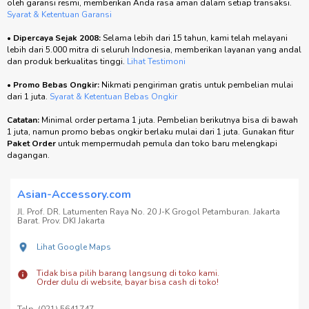
oleh garansi resmi, memberikan Anda rasa aman dalam setiap transaksi.
Syarat & Ketentuan Garansi
•
Dipercaya Sejak 2008:
Selama lebih dari 15 tahun, kami telah melayani
lebih dari 5.000 mitra di seluruh Indonesia, memberikan layanan yang andal
dan produk berkualitas tinggi.
Lihat Testimoni
•
Promo Bebas Ongkir:
Nikmati pengiriman gratis untuk pembelian mulai
dari 1 juta.
Syarat & Ketentuan Bebas Ongkir
Catatan:
Minimal order pertama 1 juta. Pembelian berikutnya bisa di bawah
1 juta, namun promo bebas ongkir berlaku mulai dari 1 juta. Gunakan fitur
Paket Order
untuk mempermudah pemula dan toko baru melengkapi
dagangan.
Asian-Accessory.com
Jl. Prof. DR. Latumenten Raya No. 20 J-K Grogol Petamburan. Jakarta
Barat. Prov. DKI Jakarta
Lihat Google Maps
Tidak bisa pilih barang langsung di toko kami.
Order dulu di website, bayar bisa cash di toko!