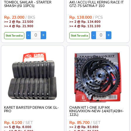
TOMBOL SAKLAR - STARTER
AKI / ACCU FULL KERING RACE IT
SMASH (ISI 10PCS)
GTZ-7S SATRIA F 150
Rp. 23.000
/ BKS
Rp. 138.000
/ PCS
>= 2 @ Rp. 22.500
>= 2 @ Rp. 134.600
>= 4 @ Rp. 21.900
>= 4 @ Rp. 131.100
Stok Tersedia
Stok Tersedia
KARET BARSTEP DEPAN OSK GL-
CHAIN KIT I-ONE JUP MX
PRO
KING/VIXION-NEW-14/43T(428H-
122L)
Rp. 6.100
/ SET
Rp. 85.700
/ SET
>= 5 @ Rp. 6.000
>= 2 @ Rp. 83.600