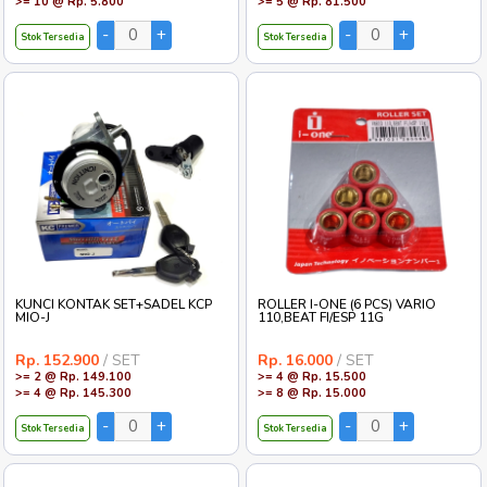
>= 10 @ Rp. 5.800
>= 5 @ Rp. 81.500
Stok Tersedia
Stok Tersedia
KUNCI KONTAK SET+SADEL KCP
ROLLER I-ONE (6 PCS) VARIO
MIO-J
110,BEAT FI/ESP 11G
Rp. 152.900
/ SET
Rp. 16.000
/ SET
>= 2 @ Rp. 149.100
>= 4 @ Rp. 15.500
>= 4 @ Rp. 145.300
>= 8 @ Rp. 15.000
Stok Tersedia
Stok Tersedia