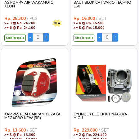
AS POMPA AIR WAKAMOTO
BAUT BLOK CVT VARIO TECHNO
XEON
150
Rp. 25.300
/ PCS
Rp. 16.000
/ SET
>= 3 @ Rp. 24.700
>= 4 @ Rp. 15.500
>= 6 @ Rp. 24.100
>= 8 @ Rp. 15.000
Stok Tersedia
Stok Tersedia
KAMPAS REM CAKRAM YUZAKA
CYLINDER BLOCK KIT NAGOYA
MEGAPRO NEW (RR)
MIO J
Rp. 13.600
/ SET
Rp. 229.800
/ SET
>= 5 @ Rp. 13.300
>= 2 @ Rp. 224.100