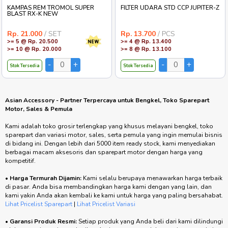
KAMPAS REM TROMOL SUPER
FILTER UDARA STD CCP JUPITER-Z
BLAST RX-K NEW
Rp. 21.000
/ SET
Rp. 13.700
/ PCS
>= 5 @ Rp. 20.500
>= 4 @ Rp. 13.400
>= 10 @ Rp. 20.000
>= 8 @ Rp. 13.100
Stok Tersedia
Stok Tersedia
Asian Accessory - Partner Terpercaya untuk Bengkel, Toko Sparepart
Motor, Sales & Pemula
Kami adalah toko grosir terlengkap yang khusus melayani bengkel, toko
sparepart dan variasi motor, sales, serta pemula yang ingin memulai bisnis
di bidang ini. Dengan lebih dari 5000 item ready stock, kami menyediakan
berbagai macam aksesoris dan sparepart motor dengan harga yang
kompetitif.
•
Harga Termurah Dijamin:
Kami selalu berupaya menawarkan harga terbaik
di pasar. Anda bisa membandingkan harga kami dengan yang lain, dan
kami yakin Anda akan kembali ke kami untuk harga yang paling bersahabat.
Lihat Pricelist Sparepart
|
Lihat Pricelist Variasi
•
Garansi Produk Resmi:
Setiap produk yang Anda beli dari kami dilindungi