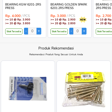
BEARING KGW 6201-2RS
BEARING GOLDEN SPARK
BEARING O
PRESS
6201 2RS PRESS
2RS PRESS
Rp. 4.000
/ PCS
Rp. 3.000
/ PCS
Rp. 2.700
>= 10 @ Rp. 3.900
>= 10 @ Rp. 2.900
>= 10 @ Rp.
>= 20 @ Rp. 3.800
>= 20 @ Rp. 2.800
>= 20 @ Rp.
Stok Tersedia
Stok Tersedia
Stok Tersedia
Produk Rekomendasi
Rekomendasi Produk Yang Sesuai Untuk Anda