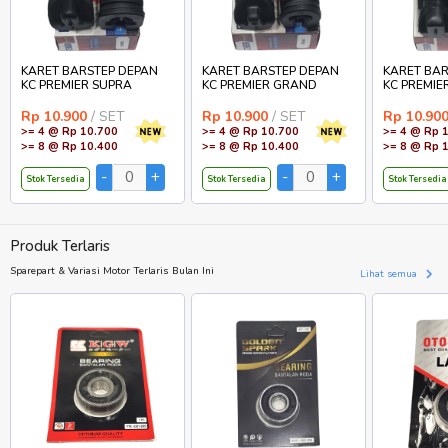
KARET BARSTEP DEPAN
KARET BARSTEP DEPAN
KARET BAR
KC PREMIER SUPRA
KC PREMIER GRAND
KC PREMIE
Rp 10.900
/ SET
Rp 10.900
/ SET
Rp 10.90
>= 4 @ Rp 10.700
>= 4 @ Rp 10.700
>= 4 @ Rp 
>= 8 @ Rp 10.400
>= 8 @ Rp 10.400
>= 8 @ Rp 
Stok Tersedia
Stok Tersedia
Stok Tersedia
Produk Terlaris
Sparepart & Variasi Motor Terlaris Bulan Ini
Lihat semua