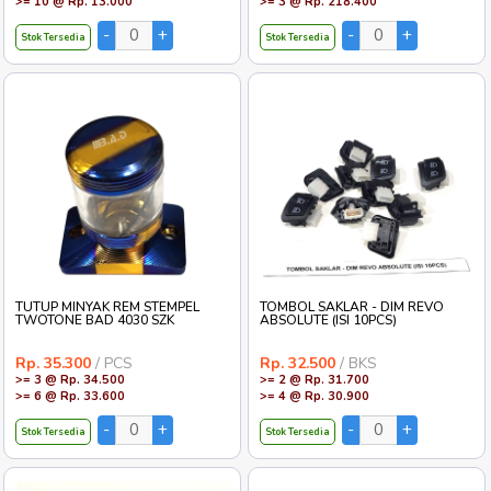
>= 10 @ Rp. 13.000
>= 3 @ Rp. 218.400
Stok Tersedia
Stok Tersedia
TUTUP MINYAK REM STEMPEL
TOMBOL SAKLAR - DIM REVO
TWOTONE BAD 4030 SZK
ABSOLUTE (ISI 10PCS)
Rp. 35.300
/ PCS
Rp. 32.500
/ BKS
>= 3 @ Rp. 34.500
>= 2 @ Rp. 31.700
>= 6 @ Rp. 33.600
>= 4 @ Rp. 30.900
Stok Tersedia
Stok Tersedia