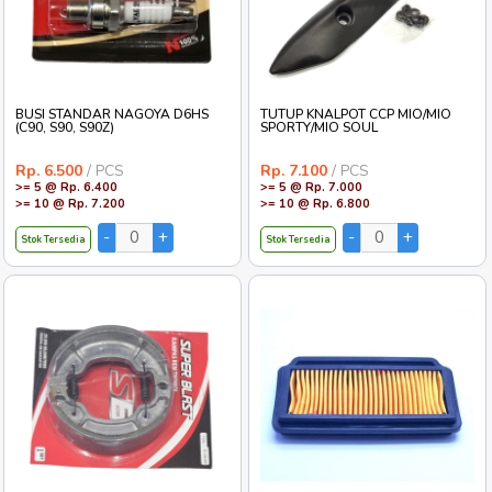
BUSI STANDAR NAGOYA D6HS
TUTUP KNALPOT CCP MIO/MIO
(C90, S90, S90Z)
SPORTY/MIO SOUL
Rp. 6.500
/ PCS
Rp. 7.100
/ PCS
>= 5 @ Rp. 6.400
>= 5 @ Rp. 7.000
>= 10 @ Rp. 7.200
>= 10 @ Rp. 6.800
Stok Tersedia
Stok Tersedia