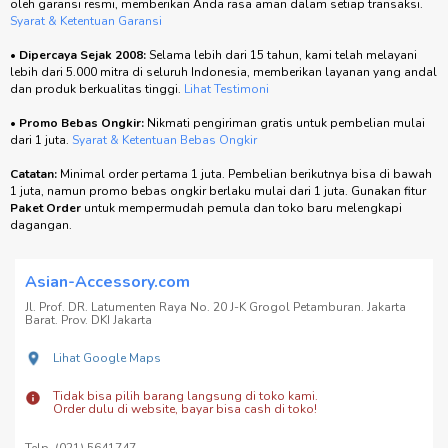
oleh garansi resmi, memberikan Anda rasa aman dalam setiap transaksi.
Syarat & Ketentuan Garansi
•
Dipercaya Sejak 2008:
Selama lebih dari 15 tahun, kami telah melayani
lebih dari 5.000 mitra di seluruh Indonesia, memberikan layanan yang andal
dan produk berkualitas tinggi.
Lihat Testimoni
•
Promo Bebas Ongkir:
Nikmati pengiriman gratis untuk pembelian mulai
dari 1 juta.
Syarat & Ketentuan Bebas Ongkir
Catatan:
Minimal order pertama 1 juta. Pembelian berikutnya bisa di bawah
1 juta, namun promo bebas ongkir berlaku mulai dari 1 juta. Gunakan fitur
Paket Order
untuk mempermudah pemula dan toko baru melengkapi
dagangan.
Asian-Accessory.com
Jl. Prof. DR. Latumenten Raya No. 20 J-K Grogol Petamburan. Jakarta
Barat. Prov. DKI Jakarta
Lihat Google Maps
Tidak bisa pilih barang langsung di toko kami.
Order dulu di website, bayar bisa cash di toko!