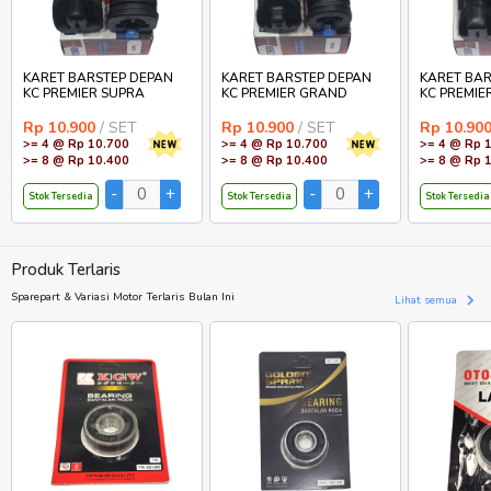
KARET BARSTEP DEPAN
KARET BARSTEP DEPAN
KARET BAR
KC PREMIER SUPRA
KC PREMIER GRAND
KC PREMIE
Rp 10.900
/ SET
Rp 10.900
/ SET
Rp 10.90
>= 4 @ Rp 10.700
>= 4 @ Rp 10.700
>= 4 @ Rp 
>= 8 @ Rp 10.400
>= 8 @ Rp 10.400
>= 8 @ Rp 
Stok Tersedia
Stok Tersedia
Stok Tersedia
Produk Terlaris
Sparepart & Variasi Motor Terlaris Bulan Ini
Lihat semua