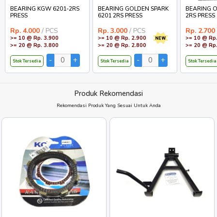
BEARING KGW 6201-2RS
BEARING GOLDEN SPARK
BEARING O
PRESS
6201 2RS PRESS
2RS PRESS
Rp. 4.000
/ PCS
Rp. 3.000
/ PCS
Rp. 2.700
>= 10 @ Rp. 3.900
>= 10 @ Rp. 2.900
>= 10 @ Rp.
>= 20 @ Rp. 3.800
>= 20 @ Rp. 2.800
>= 20 @ Rp.
Stok Tersedia
Stok Tersedia
Stok Tersedia
Produk Rekomendasi
Rekomendasi Produk Yang Sesuai Untuk Anda