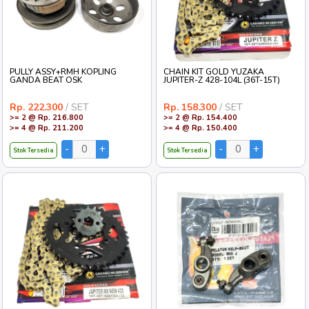
PULLY ASSY+RMH KOPLING
CHAIN KIT GOLD YUZAKA
GANDA BEAT OSK
JUPITER-Z 428-104L (36T-15T)
Rp. 222.300
/ SET
Rp. 158.300
/ SET
>= 2 @ Rp. 216.800
>= 2 @ Rp. 154.400
>= 4 @ Rp. 211.200
>= 4 @ Rp. 150.400
Stok Tersedia
Stok Tersedia