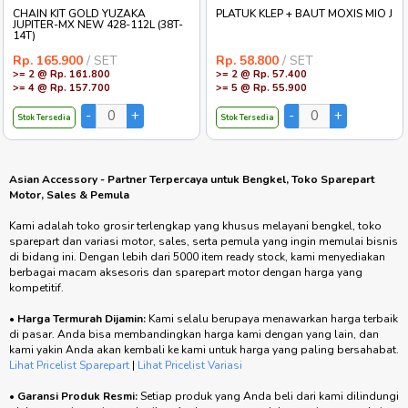
CHAIN KIT GOLD YUZAKA
PLATUK KLEP + BAUT MOXIS MIO J
JUPITER-MX NEW 428-112L (38T-
14T)
Rp. 165.900
/ SET
Rp. 58.800
/ SET
>= 2 @ Rp. 161.800
>= 2 @ Rp. 57.400
>= 4 @ Rp. 157.700
>= 5 @ Rp. 55.900
Stok Tersedia
Stok Tersedia
Asian Accessory - Partner Terpercaya untuk Bengkel, Toko Sparepart
Motor, Sales & Pemula
Kami adalah toko grosir terlengkap yang khusus melayani bengkel, toko
sparepart dan variasi motor, sales, serta pemula yang ingin memulai bisnis
di bidang ini. Dengan lebih dari 5000 item ready stock, kami menyediakan
berbagai macam aksesoris dan sparepart motor dengan harga yang
kompetitif.
•
Harga Termurah Dijamin:
Kami selalu berupaya menawarkan harga terbaik
di pasar. Anda bisa membandingkan harga kami dengan yang lain, dan
kami yakin Anda akan kembali ke kami untuk harga yang paling bersahabat.
Lihat Pricelist Sparepart
|
Lihat Pricelist Variasi
•
Garansi Produk Resmi:
Setiap produk yang Anda beli dari kami dilindungi