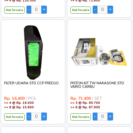
>= 4 @ Rp. 120.300
>= 5 @ Rp. 72.800
Stok Tersedia
Stok Tersedia
FILTER UDARA STD CCP FREEGO
PISTON KIT TW NAKASONE STD
VARIO CARBU
Rp. 16.400
/ PCS
Rp. 71.400
/ SET
>= 4 @ Rp. 16.000
>= 3 @ Rp. 69.700
>= 8 @ Rp. 15.600
>= 6 @ Rp. 67.900
Stok Tersedia
Stok Tersedia