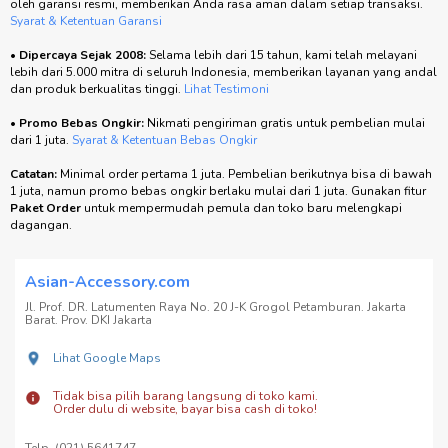
oleh garansi resmi, memberikan Anda rasa aman dalam setiap transaksi.
Syarat & Ketentuan Garansi
•
Dipercaya Sejak 2008:
Selama lebih dari 15 tahun, kami telah melayani
lebih dari 5.000 mitra di seluruh Indonesia, memberikan layanan yang andal
dan produk berkualitas tinggi.
Lihat Testimoni
•
Promo Bebas Ongkir:
Nikmati pengiriman gratis untuk pembelian mulai
dari 1 juta.
Syarat & Ketentuan Bebas Ongkir
Catatan:
Minimal order pertama 1 juta. Pembelian berikutnya bisa di bawah
1 juta, namun promo bebas ongkir berlaku mulai dari 1 juta. Gunakan fitur
Paket Order
untuk mempermudah pemula dan toko baru melengkapi
dagangan.
Asian-Accessory.com
Jl. Prof. DR. Latumenten Raya No. 20 J-K Grogol Petamburan. Jakarta
Barat. Prov. DKI Jakarta
Lihat Google Maps
Tidak bisa pilih barang langsung di toko kami.
Order dulu di website, bayar bisa cash di toko!