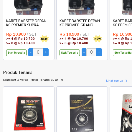
KARET BARSTEP DEPAN
KARET BARSTEP DEPAN
KARET BAR
KC PREMIER SUPRA
KC PREMIER GRAND
KC PREMIE
Rp 10.900
/ SET
Rp 10.900
/ SET
Rp 10.90
>= 4 @ Rp 10.700
>= 4 @ Rp 10.700
>= 4 @ Rp 
>= 8 @ Rp 10.400
>= 8 @ Rp 10.400
>= 8 @ Rp 
Stok Tersedia
Stok Tersedia
Stok Tersedia
Produk Terlaris
Sparepart & Variasi Motor Terlaris Bulan Ini
Lihat semua