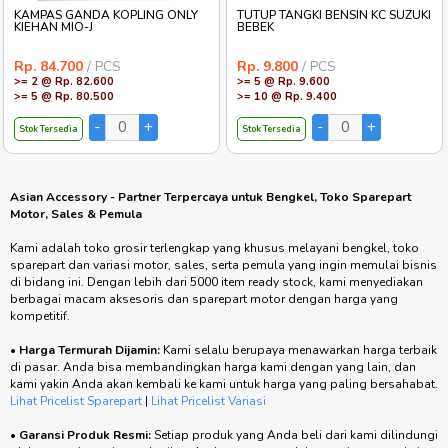
KAMPAS GANDA KOPLING ONLY
TUTUP TANGKI BENSIN KC SUZUKI
KIEHAN MIO-J
BEBEK
Rp. 84.700
/ PCS
Rp. 9.800
/ PCS
>= 2 @ Rp. 82.600
>= 5 @ Rp. 9.600
>= 5 @ Rp. 80.500
>= 10 @ Rp. 9.400
Stok Tersedia
Stok Tersedia
Asian Accessory - Partner Terpercaya untuk Bengkel, Toko Sparepart
Motor, Sales & Pemula
Kami adalah toko grosir terlengkap yang khusus melayani bengkel, toko
sparepart dan variasi motor, sales, serta pemula yang ingin memulai bisnis
di bidang ini. Dengan lebih dari 5000 item ready stock, kami menyediakan
berbagai macam aksesoris dan sparepart motor dengan harga yang
kompetitif.
•
Harga Termurah Dijamin:
Kami selalu berupaya menawarkan harga terbaik
di pasar. Anda bisa membandingkan harga kami dengan yang lain, dan
kami yakin Anda akan kembali ke kami untuk harga yang paling bersahabat.
Lihat Pricelist Sparepart
|
Lihat Pricelist Variasi
•
Garansi Produk Resmi:
Setiap produk yang Anda beli dari kami dilindungi