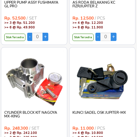
UPPER PUMP ASSY FUSHIMAYA
AS RODA BELAKANG KC
GL PRO
FIZR/JUPITER Z
Rp. 52.500
/ SET
Rp. 12.500
/ PCS
>= 3 @ Rp. 51.200
>= 4 @ Rp. 12.200
>= 6 @ Rp. 49.900
>= 8 @ Rp. 11.900
Stok Tersedia
Stok Tersedia
CYLINDER BLOCK KIT NAGOYA
KUNCI SADEL OSK JUPITER-MX
MX-KING
Rp. 248.300
/ SET
Rp. 11.000
/ PCS
>= 2 @ Rp. 242.100
>= 4 @ Rp. 10.800