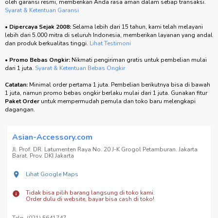
oleh garansi resmi, memberikan Anda rasa aman dalam setiap transaksi.
Syarat & Ketentuan Garansi
•
Dipercaya Sejak 2008:
Selama lebih dari 15 tahun, kami telah melayani
lebih dari 5.000 mitra di seluruh Indonesia, memberikan layanan yang andal
dan produk berkualitas tinggi.
Lihat Testimoni
•
Promo Bebas Ongkir:
Nikmati pengiriman gratis untuk pembelian mulai
dari 1 juta.
Syarat & Ketentuan Bebas Ongkir
Catatan:
Minimal order pertama 1 juta. Pembelian berikutnya bisa di bawah
1 juta, namun promo bebas ongkir berlaku mulai dari 1 juta. Gunakan fitur
Paket Order
untuk mempermudah pemula dan toko baru melengkapi
dagangan.
Asian-Accessory.com
Jl. Prof. DR. Latumenten Raya No. 20 J-K Grogol Petamburan. Jakarta
Barat. Prov. DKI Jakarta
Lihat Google Maps
Tidak bisa pilih barang langsung di toko kami.
Order dulu di website, bayar bisa cash di toko!