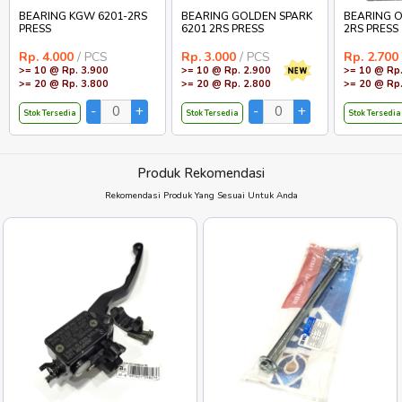
BEARING KGW 6201-2RS
BEARING GOLDEN SPARK
BEARING O
PRESS
6201 2RS PRESS
2RS PRESS
Rp. 4.000
/ PCS
Rp. 3.000
/ PCS
Rp. 2.700
>= 10 @ Rp. 3.900
>= 10 @ Rp. 2.900
>= 10 @ Rp.
>= 20 @ Rp. 3.800
>= 20 @ Rp. 2.800
>= 20 @ Rp.
Stok Tersedia
Stok Tersedia
Stok Tersedia
Produk Rekomendasi
Rekomendasi Produk Yang Sesuai Untuk Anda