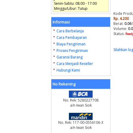
Senin-Sabtu: 08:00 - 17:00
Minggu/Libur: Tutup
Kode Produ
Rp. 4.200
Informasi
Berat:
0.06
Volume:
0.
Cara Berbelanja
Status:
Ready
Cara Pembayaran
Biaya Pengiriman
Silahkan lo
Proses Pengiriman
Garansi Barang
Cara Menjadi Reseller
Hubungi Kami
No Rekening
No. Rek: 5280227708
a/n Iwan Siok
No. Rek: 117-00-0556106-3
a/n Iwan Siok