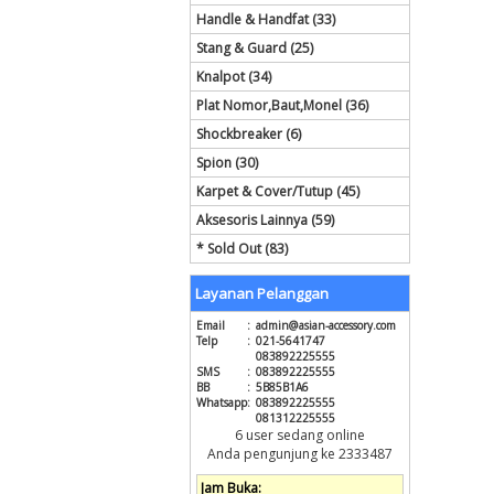
Handle & Handfat (33)
Stang & Guard (25)
Knalpot (34)
Plat Nomor,Baut,Monel (36)
Shockbreaker (6)
Spion (30)
Karpet & Cover/Tutup (45)
Aksesoris Lainnya (59)
* Sold Out (83)
Layanan Pelanggan
Email
:
admin@asian-accessory.com
Telp
:
021-5641747
083892225555
SMS
:
083892225555
BB
:
5B85B1A6
Whatsapp
:
083892225555
081312225555
6 user sedang online
Anda pengunjung ke 2333487
Jam Buka: