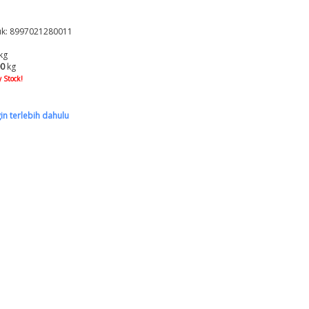
k: 8997021280011
kg
00
kg
 Stock!
gin terlebih dahulu