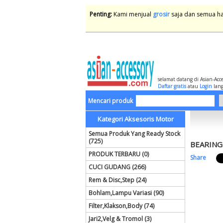
Penting:
Kami menjual
grosir
saja dan semua har
selamat datang di Asian-Acc
Daftar gratis
atau
Login
lang
Mencari produk
Kategori Aksesoris Motor
Semua Produk Yang Ready Stock
(725)
BEARING 
PRODUK TERBARU (0)
Share
CUCI GUDANG (266)
Rem & Disc,Step (24)
Bohlam,Lampu Variasi (90)
Filter,Klakson,Body (74)
Jari2,Velg & Tromol (3)