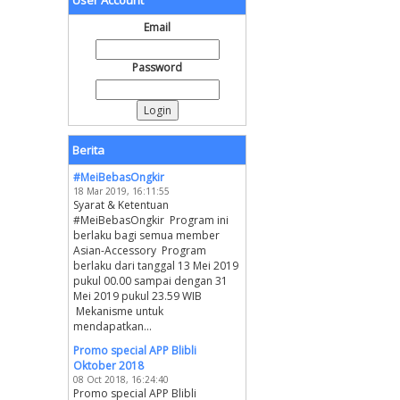
User Account
Email
Password
Berita
#MeiBebasOngkir
18 Mar 2019, 16:11:55
Syarat & Ketentuan
#MeiBebasOngkir Program ini
berlaku bagi semua member
Asian-Accessory Program
berlaku dari tanggal 13 Mei 2019
pukul 00.00 sampai dengan 31
Mei 2019 pukul 23.59 WIB
Mekanisme untuk
mendapatkan...
Promo special APP Blibli
Oktober 2018
08 Oct 2018, 16:24:40
Promo special APP Blibli