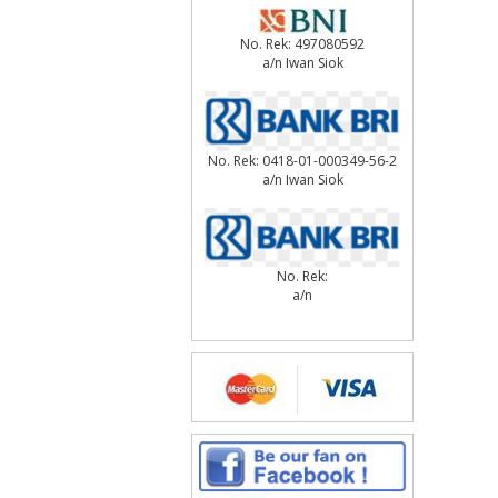
No. Rek: 497080592
a/n Iwan Siok
No. Rek: 0418-01-000349-56-2
a/n Iwan Siok
No. Rek:
a/n