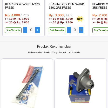
BEARING KGW 6201-2RS
BEARING GOLDEN SPARK
BEARING O
PRESS
6201 2RS PRESS
2RS PRESS
Rp. 4.000
/ PCS
Rp. 3.000
/ PCS
Rp. 2.700
>= 10 @ Rp. 3.900
>= 10 @ Rp. 2.900
>= 10 @ Rp.
>= 20 @ Rp. 3.800
>= 20 @ Rp. 2.800
>= 20 @ Rp.
Stok Tersedia
Stok Tersedia
Stok Tersedia
Produk Rekomendasi
Rekomendasi Produk Yang Sesuai Untuk Anda