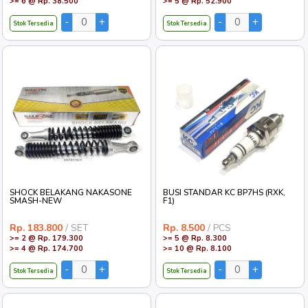
>= 6 @ Rp. 38.500
>= 5 @ Rp. 52.900
Stok Tersedia
Stok Tersedia
SHOCK BELAKANG NAKASONE
BUSI STANDAR KC BP7HS (RXK,
SMASH-NEW
F1)
Rp. 183.800
/ SET
Rp. 8.500
/ PCS
>= 2 @ Rp. 179.300
>= 5 @ Rp. 8.300
>= 4 @ Rp. 174.700
>= 10 @ Rp. 8.100
Stok Tersedia
Stok Tersedia