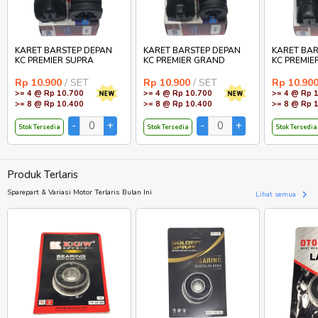
KARET BARSTEP DEPAN
KARET BARSTEP DEPAN
KARET BAR
KC PREMIER SUPRA
KC PREMIER GRAND
KC PREMIE
Rp 10.900
/ SET
Rp 10.900
/ SET
Rp 10.90
>= 4 @ Rp 10.700
>= 4 @ Rp 10.700
>= 4 @ Rp 
>= 8 @ Rp 10.400
>= 8 @ Rp 10.400
>= 8 @ Rp 
Stok Tersedia
Stok Tersedia
Stok Tersedia
Produk Terlaris
Sparepart & Variasi Motor Terlaris Bulan Ini
Lihat semua