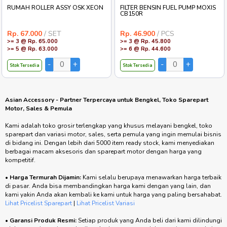
RUMAH ROLLER ASSY OSK XEON
FILTER BENSIN FUEL PUMP MOXIS
CB150R
Rp. 67.000
/ SET
Rp. 46.900
/ PCS
>= 3 @ Rp. 65.000
>= 3 @ Rp. 45.800
>= 5 @ Rp. 63.000
>= 6 @ Rp. 44.600
Stok Tersedia
Stok Tersedia
Asian Accessory - Partner Terpercaya untuk Bengkel, Toko Sparepart
Motor, Sales & Pemula
Kami adalah toko grosir terlengkap yang khusus melayani bengkel, toko
sparepart dan variasi motor, sales, serta pemula yang ingin memulai bisnis
di bidang ini. Dengan lebih dari 5000 item ready stock, kami menyediakan
berbagai macam aksesoris dan sparepart motor dengan harga yang
kompetitif.
•
Harga Termurah Dijamin:
Kami selalu berupaya menawarkan harga terbaik
di pasar. Anda bisa membandingkan harga kami dengan yang lain, dan
kami yakin Anda akan kembali ke kami untuk harga yang paling bersahabat.
Lihat Pricelist Sparepart
|
Lihat Pricelist Variasi
•
Garansi Produk Resmi:
Setiap produk yang Anda beli dari kami dilindungi