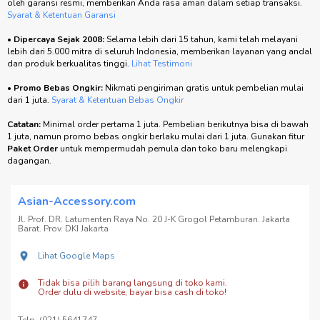
oleh garansi resmi, memberikan Anda rasa aman dalam setiap transaksi.
Syarat & Ketentuan Garansi
•
Dipercaya Sejak 2008:
Selama lebih dari 15 tahun, kami telah melayani
lebih dari 5.000 mitra di seluruh Indonesia, memberikan layanan yang andal
dan produk berkualitas tinggi.
Lihat Testimoni
•
Promo Bebas Ongkir:
Nikmati pengiriman gratis untuk pembelian mulai
dari 1 juta.
Syarat & Ketentuan Bebas Ongkir
Catatan:
Minimal order pertama 1 juta. Pembelian berikutnya bisa di bawah
1 juta, namun promo bebas ongkir berlaku mulai dari 1 juta. Gunakan fitur
Paket Order
untuk mempermudah pemula dan toko baru melengkapi
dagangan.
Asian-Accessory.com
Jl. Prof. DR. Latumenten Raya No. 20 J-K Grogol Petamburan. Jakarta
Barat. Prov. DKI Jakarta
Lihat Google Maps
Tidak bisa pilih barang langsung di toko kami.
Order dulu di website, bayar bisa cash di toko!