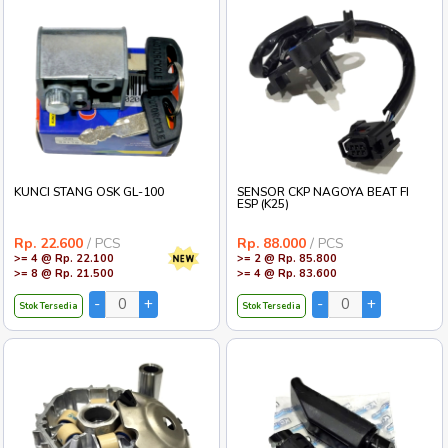
KUNCI STANG OSK GL-100
SENSOR CKP NAGOYA BEAT FI
ESP (K25)
Rp. 22.600
/ PCS
Rp. 88.000
/ PCS
>= 4 @ Rp. 22.100
>= 2 @ Rp. 85.800
>= 8 @ Rp. 21.500
>= 4 @ Rp. 83.600
Stok Tersedia
Stok Tersedia