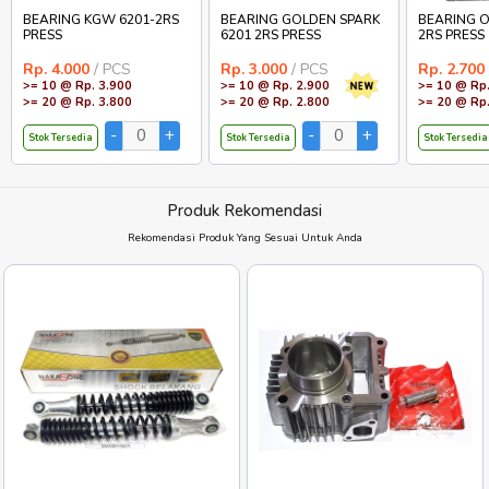
BEARING KGW 6201-2RS
BEARING GOLDEN SPARK
BEARING O
PRESS
6201 2RS PRESS
2RS PRESS
Rp. 4.000
/ PCS
Rp. 3.000
/ PCS
Rp. 2.700
>= 10 @ Rp. 3.900
>= 10 @ Rp. 2.900
>= 10 @ Rp.
>= 20 @ Rp. 3.800
>= 20 @ Rp. 2.800
>= 20 @ Rp.
Stok Tersedia
Stok Tersedia
Stok Tersedia
Produk Rekomendasi
Rekomendasi Produk Yang Sesuai Untuk Anda