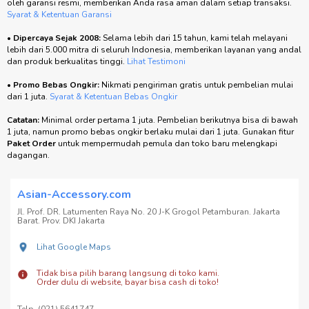
oleh garansi resmi, memberikan Anda rasa aman dalam setiap transaksi.
Syarat & Ketentuan Garansi
•
Dipercaya Sejak 2008:
Selama lebih dari 15 tahun, kami telah melayani
lebih dari 5.000 mitra di seluruh Indonesia, memberikan layanan yang andal
dan produk berkualitas tinggi.
Lihat Testimoni
•
Promo Bebas Ongkir:
Nikmati pengiriman gratis untuk pembelian mulai
dari 1 juta.
Syarat & Ketentuan Bebas Ongkir
Catatan:
Minimal order pertama 1 juta. Pembelian berikutnya bisa di bawah
1 juta, namun promo bebas ongkir berlaku mulai dari 1 juta. Gunakan fitur
Paket Order
untuk mempermudah pemula dan toko baru melengkapi
dagangan.
Asian-Accessory.com
Jl. Prof. DR. Latumenten Raya No. 20 J-K Grogol Petamburan. Jakarta
Barat. Prov. DKI Jakarta
Lihat Google Maps
Tidak bisa pilih barang langsung di toko kami.
Order dulu di website, bayar bisa cash di toko!