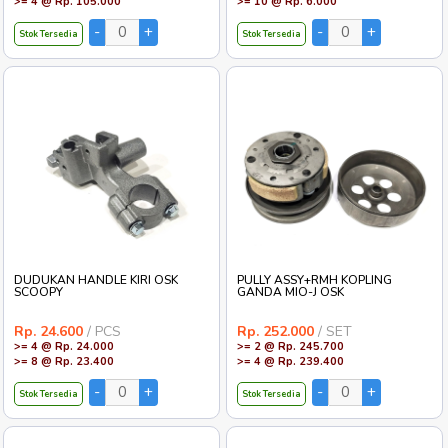
>= 4 @ Rp. 105.000
>= 10 @ Rp. 6.000
Stok Tersedia
Stok Tersedia
DUDUKAN HANDLE KIRI OSK
PULLY ASSY+RMH KOPLING
SCOOPY
GANDA MIO-J OSK
Rp. 24.600
/ PCS
Rp. 252.000
/ SET
>= 4 @ Rp. 24.000
>= 2 @ Rp. 245.700
>= 8 @ Rp. 23.400
>= 4 @ Rp. 239.400
Stok Tersedia
Stok Tersedia