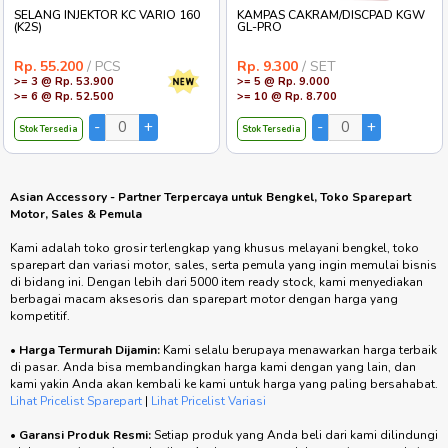
SELANG INJEKTOR KC VARIO 160
KAMPAS CAKRAM/DISCPAD KGW
(K2S)
GL-PRO
Rp. 55.200
/ PCS
Rp. 9.300
/ SET
>= 3 @ Rp. 53.900
>= 5 @ Rp. 9.000
>= 6 @ Rp. 52.500
>= 10 @ Rp. 8.700
Stok Tersedia
Stok Tersedia
Asian Accessory - Partner Terpercaya untuk Bengkel, Toko Sparepart
Motor, Sales & Pemula
Kami adalah toko grosir terlengkap yang khusus melayani bengkel, toko
sparepart dan variasi motor, sales, serta pemula yang ingin memulai bisnis
di bidang ini. Dengan lebih dari 5000 item ready stock, kami menyediakan
berbagai macam aksesoris dan sparepart motor dengan harga yang
kompetitif.
•
Harga Termurah Dijamin:
Kami selalu berupaya menawarkan harga terbaik
di pasar. Anda bisa membandingkan harga kami dengan yang lain, dan
kami yakin Anda akan kembali ke kami untuk harga yang paling bersahabat.
Lihat Pricelist Sparepart
|
Lihat Pricelist Variasi
•
Garansi Produk Resmi:
Setiap produk yang Anda beli dari kami dilindungi