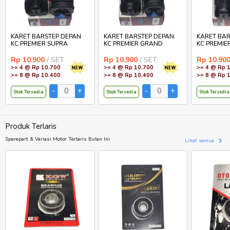
KARET BARSTEP DEPAN
KARET BARSTEP DEPAN
KARET BAR
KC PREMIER SUPRA
KC PREMIER GRAND
KC PREMIE
Rp 10.900
/ SET
Rp 10.900
/ SET
Rp 10.90
>= 4 @ Rp 10.700
>= 4 @ Rp 10.700
>= 4 @ Rp 
>= 8 @ Rp 10.400
>= 8 @ Rp 10.400
>= 8 @ Rp 
Stok Tersedia
Stok Tersedia
Stok Tersedia
Produk Terlaris
Sparepart & Variasi Motor Terlaris Bulan Ini
Lihat semua