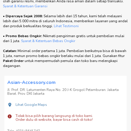
oleh garansi resmi, memberikan Anda rasa aman dalam setiap transaksi.
Syarat & Ketentuan Garansi
•
Dipercaya Sejak 2008:
Selama lebih dari 15 tahun, kami telah melayani
lebih dari 5.000 mitra di seluruh Indonesia, memberikan layanan yang andal
dan produk berkualitas tinggi.
Lihat Testimoni
•
Promo Bebas Ongkir:
Nikmati pengiriman gratis untuk pembelian mulai
dari 1 juta.
Syarat & Ketentuan Bebas Ongkir
Catatan:
Minimal order pertama 1 juta. Pembelian berikutnya bisa di bawah
1 juta, namun promo bebas ongkir berlaku mulai dari 1 juta. Gunakan fitur
Paket Order
untuk mempermudah pemula dan toko baru melengkapi
dagangan.
Asian-Accessory.com
Jl. Prof. DR. Latumenten Raya No. 20 J-K Grogol Petamburan. Jakarta
Barat. Prov. DKI Jakarta
Lihat Google Maps
Tidak bisa pilih barang langsung di toko kami.
Order dulu di website, bayar bisa cash di toko!