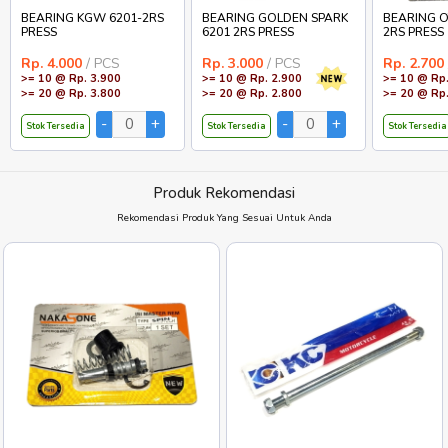
BEARING KGW 6201-2RS
BEARING GOLDEN SPARK
BEARING O
PRESS
6201 2RS PRESS
2RS PRESS
Rp. 4.000
/ PCS
Rp. 3.000
/ PCS
Rp. 2.700
>= 10 @ Rp. 3.900
>= 10 @ Rp. 2.900
>= 10 @ Rp.
>= 20 @ Rp. 3.800
>= 20 @ Rp. 2.800
>= 20 @ Rp.
Stok Tersedia
Stok Tersedia
Stok Tersedia
Produk Rekomendasi
Rekomendasi Produk Yang Sesuai Untuk Anda