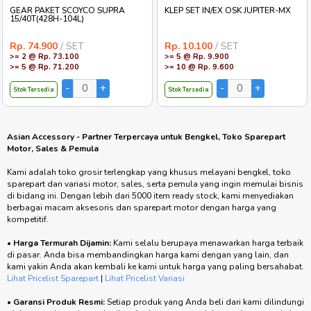
GEAR PAKET SCOYCO SUPRA
KLEP SET IN/EX OSK JUPITER-MX
15/40T(428H-104L)
Rp. 74.900
/ SET
Rp. 10.100
/ SET
>= 2 @ Rp. 73.100
>= 5 @ Rp. 9.900
>= 5 @ Rp. 71.200
>= 10 @ Rp. 9.600
Stok Tersedia
Stok Tersedia
Asian Accessory - Partner Terpercaya untuk Bengkel, Toko Sparepart
Motor, Sales & Pemula
Kami adalah toko grosir terlengkap yang khusus melayani bengkel, toko
sparepart dan variasi motor, sales, serta pemula yang ingin memulai bisnis
di bidang ini. Dengan lebih dari 5000 item ready stock, kami menyediakan
berbagai macam aksesoris dan sparepart motor dengan harga yang
kompetitif.
•
Harga Termurah Dijamin:
Kami selalu berupaya menawarkan harga terbaik
di pasar. Anda bisa membandingkan harga kami dengan yang lain, dan
kami yakin Anda akan kembali ke kami untuk harga yang paling bersahabat.
Lihat Pricelist Sparepart
|
Lihat Pricelist Variasi
•
Garansi Produk Resmi:
Setiap produk yang Anda beli dari kami dilindungi