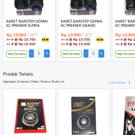
KARET BARSTEP DEPAN
KARET BARSTEP DEPAN
KARET BAR
KC PREMIER SUPRA
KC PREMIER GRAND
KC PREMIE
Rp 10.900
/ SET
Rp 10.900
/ SET
Rp 10.90
>= 4 @ Rp 10.700
>= 4 @ Rp 10.700
>= 4 @ Rp 
>= 8 @ Rp 10.400
>= 8 @ Rp 10.400
>= 8 @ Rp 
Stok Tersedia
Stok Tersedia
Stok Tersedia
Produk Terlaris
Sparepart & Variasi Motor Terlaris Bulan Ini
Lihat semua