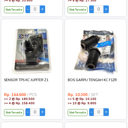
>= 6 @ Rp. 33.900
>= 8 @ Rp. 17.300
Stok Tersedia
Stok Tersedia
SENSOR TPS KC JUPITER Z1
BOS GARPU TENGAH KC F1ZR
Rp. 164.600
/ PCS
Rp. 10.300
/ SET
>= 2 @ Rp. 160.500
>= 5 @ Rp. 10.100
>= 4 @ Rp. 156.400
>= 10 @ Rp. 9.800
Stok Tersedia
Stok Tersedia