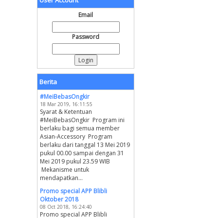
User Account
Email
Password
Berita
#MeiBebasOngkir
18 Mar 2019, 16:11:55
Syarat & Ketentuan
#MeiBebasOngkir Program ini
berlaku bagi semua member
Asian-Accessory Program
berlaku dari tanggal 13 Mei 2019
pukul 00.00 sampai dengan 31
Mei 2019 pukul 23.59 WIB
Mekanisme untuk
mendapatkan...
Promo special APP Blibli
Oktober 2018
08 Oct 2018, 16:24:40
Promo special APP Blibli