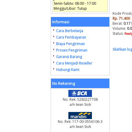
Senin-Sabtu: 08:00 - 17:00
Minggu/Libur: Tutup
Kode Produ
Rp. 71.400
Informasi
Berat:
0.17
Volume:
0.
Cara Berbelanja
Status:
Ready
Cara Pembayaran
Biaya Pengiriman
Silahkan lo
Proses Pengiriman
Garansi Barang
Cara Menjadi Reseller
Hubungi Kami
No Rekening
No. Rek: 5280227708
a/n Iwan Siok
No. Rek: 117-00-0556106-3
a/n Iwan Siok