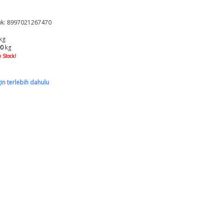
k: 8997021267470
kg
00
kg
 Stock!
gin terlebih dahulu