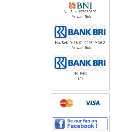
No. Rek: 497080592
a/n Iwan Siok
No. Rek: 0418-01-000349-56-2
a/n Iwan Siok
No. Rek:
a/n