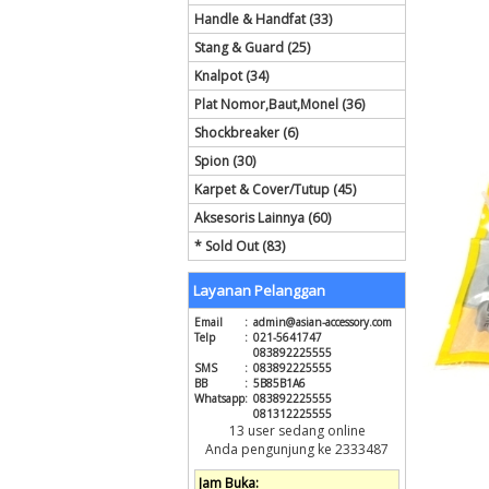
Handle & Handfat (33)
Stang & Guard (25)
Knalpot (34)
Plat Nomor,Baut,Monel (36)
Shockbreaker (6)
Spion (30)
Karpet & Cover/Tutup (45)
Aksesoris Lainnya (60)
* Sold Out (83)
Layanan Pelanggan
Email
:
admin@asian-accessory.com
Telp
:
021-5641747
083892225555
SMS
:
083892225555
BB
:
5B85B1A6
Whatsapp
:
083892225555
081312225555
13 user sedang online
Anda pengunjung ke 2333487
Jam Buka: