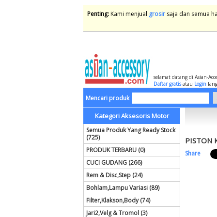
Penting:
Kami menjual
grosir
saja dan semua har
selamat datang di Asian-Acc
Daftar gratis
atau
Login
lang
Mencari produk
Kategori Aksesoris Motor
Semua Produk Yang Ready Stock
(725)
PISTON 
PRODUK TERBARU (0)
Share
CUCI GUDANG (266)
Rem & Disc,Step (24)
Bohlam,Lampu Variasi (89)
Filter,Klakson,Body (74)
Jari2,Velg & Tromol (3)