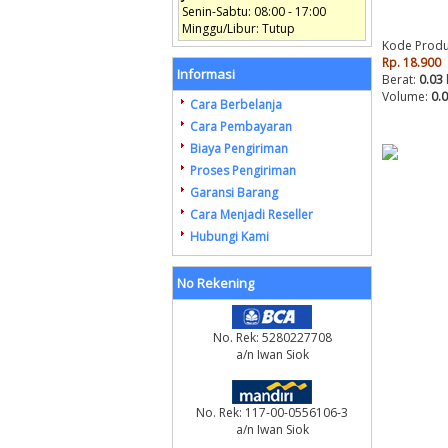
Senin-Sabtu: 08:00 - 17:00
Minggu/Libur: Tutup
Kode Produ
Rp. 18.900
Informasi
Berat:
0.03
Volume:
0.
Cara Berbelanja
Cara Pembayaran
Biaya Pengiriman
Proses Pengiriman
Garansi Barang
Cara Menjadi Reseller
Hubungi Kami
No Rekening
No. Rek: 5280227708
a/n Iwan Siok
No. Rek: 117-00-0556106-3
a/n Iwan Siok