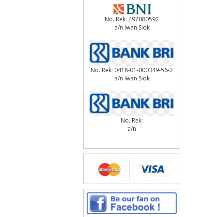
No. Rek: 497080592
a/n Iwan Siok
No. Rek: 0418-01-000349-56-2
a/n Iwan Siok
No. Rek:
a/n