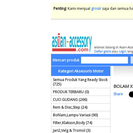
Penting:
Kami menjual
grosir
saja dan semua har
selamat datang di Asian-Acc
Daftar gratis
atau
Login
lang
Mencari produk
Kategori Aksesoris Motor
Semua Produk Yang Ready Stock
(725)
BOLAM X
PRODUK TERBARU (0)
Share
CUCI GUDANG (266)
Rem & Disc,Step (24)
Bohlam,Lampu Variasi (90)
Filter,Klakson,Body (74)
Jari2,Velg & Tromol (3)