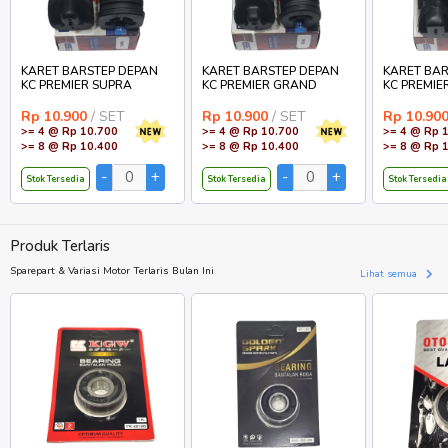
KARET BARSTEP DEPAN
KARET BARSTEP DEPAN
KARET BAR
KC PREMIER SUPRA
KC PREMIER GRAND
KC PREMIE
Rp 10.900
/ SET
Rp 10.900
/ SET
Rp 10.90
>= 4 @ Rp 10.700
>= 4 @ Rp 10.700
>= 4 @ Rp 
>= 8 @ Rp 10.400
>= 8 @ Rp 10.400
>= 8 @ Rp 
Stok Tersedia
Stok Tersedia
Stok Tersedia
Produk Terlaris
Sparepart & Variasi Motor Terlaris Bulan Ini
Lihat semua