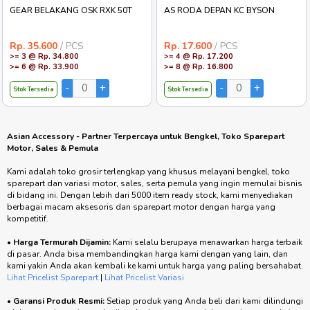
GEAR BELAKANG OSK RXK 50T
AS RODA DEPAN KC BYSON
Rp. 35.600
/ PCS
Rp. 17.600
/ PCS
>= 3 @ Rp. 34.800
>= 4 @ Rp. 17.200
>= 6 @ Rp. 33.900
>= 8 @ Rp. 16.800
Stok Tersedia
Stok Tersedia
Asian Accessory - Partner Terpercaya untuk Bengkel, Toko Sparepart
Motor, Sales & Pemula
Kami adalah toko grosir terlengkap yang khusus melayani bengkel, toko
sparepart dan variasi motor, sales, serta pemula yang ingin memulai bisnis
di bidang ini. Dengan lebih dari 5000 item ready stock, kami menyediakan
berbagai macam aksesoris dan sparepart motor dengan harga yang
kompetitif.
•
Harga Termurah Dijamin:
Kami selalu berupaya menawarkan harga terbaik
di pasar. Anda bisa membandingkan harga kami dengan yang lain, dan
kami yakin Anda akan kembali ke kami untuk harga yang paling bersahabat.
Lihat Pricelist Sparepart
|
Lihat Pricelist Variasi
•
Garansi Produk Resmi:
Setiap produk yang Anda beli dari kami dilindungi