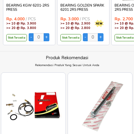
BEARING KGW 6201-2RS
BEARING GOLDEN SPARK
BEARING O
PRESS
6201 2RS PRESS
2RS PRESS
Rp. 4.000
/ PCS
Rp. 3.000
/ PCS
Rp. 2.700
>= 10 @ Rp. 3.900
>= 10 @ Rp. 2.900
>= 10 @ Rp.
>= 20 @ Rp. 3.800
>= 20 @ Rp. 2.800
>= 20 @ Rp.
Stok Tersedia
Stok Tersedia
Stok Tersedia
Produk Rekomendasi
Rekomendasi Produk Yang Sesuai Untuk Anda