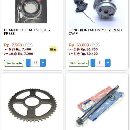
BEARING OTOBAI 6905 2RS
KUNCI KONTAK ONLY OSK REVO
PRESS
CW FI
Rp. 7.500
/ PCS
Rp. 53.000
/ PCS
>= 5 @ Rp. 7.400
>= 2 @ Rp. 51.700
>= 10 @ Rp. 7.200
>= 5 @ Rp. 50.400
Stok Tersedia
Stok Tersedia