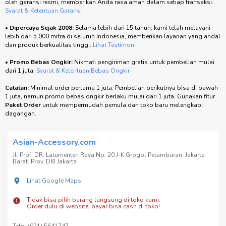
oleh garansi resmi, memberikan Anda rasa aman dalam setiap transaksi.
Syarat & Ketentuan Garansi
•
Dipercaya Sejak 2008:
Selama lebih dari 15 tahun, kami telah melayani
lebih dari 5.000 mitra di seluruh Indonesia, memberikan layanan yang andal
dan produk berkualitas tinggi.
Lihat Testimoni
•
Promo Bebas Ongkir:
Nikmati pengiriman gratis untuk pembelian mulai
dari 1 juta.
Syarat & Ketentuan Bebas Ongkir
Catatan:
Minimal order pertama 1 juta. Pembelian berikutnya bisa di bawah
1 juta, namun promo bebas ongkir berlaku mulai dari 1 juta. Gunakan fitur
Paket Order
untuk mempermudah pemula dan toko baru melengkapi
dagangan.
Asian-Accessory.com
Jl. Prof. DR. Latumenten Raya No. 20 J-K Grogol Petamburan. Jakarta
Barat. Prov. DKI Jakarta
Lihat Google Maps
Tidak bisa pilih barang langsung di toko kami.
Order dulu di website, bayar bisa cash di toko!