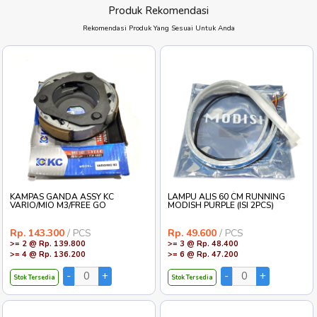
BEARING KGW 6201-2RS
BEARING GOLDEN SPARK
BEARING O
PRESS
6201 2RS PRESS
2RS PRESS
Rp. 4.000
/ PCS
Rp. 3.000
/ PCS
Rp. 2.700
>= 10 @ Rp. 3.900
>= 10 @ Rp. 2.900
>= 10 @ Rp.
>= 20 @ Rp. 3.800
>= 20 @ Rp. 2.800
>= 20 @ Rp.
Stok Tersedia
Stok Tersedia
Stok Tersedia
Produk Rekomendasi
Rekomendasi Produk Yang Sesuai Untuk Anda