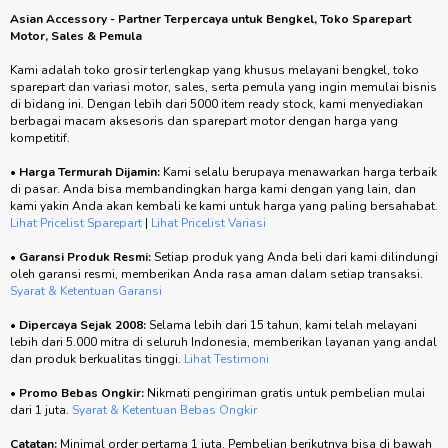
COIL INGNITION NAKASONE
RANTAI RODA OSK 428 X 112
CRYPTON
Rp. 42.600
/ PCS
Rp. 43.600
/ PCS
>= 3 @ Rp. 41.600
>= 3 @ Rp. 42.600
>= 6 @ Rp. 40.500
>= 6 @ Rp. 41.500
Stok Tersedia
Stok Tersedia
Asian Accessory - Partner Terpercaya untuk Bengkel, Toko Sparepart
Motor, Sales & Pemula
Kami adalah toko grosir terlengkap yang khusus melayani bengkel, toko
sparepart dan variasi motor, sales, serta pemula yang ingin memulai bisnis
di bidang ini. Dengan lebih dari 5000 item ready stock, kami menyediakan
berbagai macam aksesoris dan sparepart motor dengan harga yang
kompetitif.
•
Harga Termurah Dijamin:
Kami selalu berupaya menawarkan harga terbaik
di pasar. Anda bisa membandingkan harga kami dengan yang lain, dan
kami yakin Anda akan kembali ke kami untuk harga yang paling bersahabat.
Lihat Pricelist Sparepart
|
Lihat Pricelist Variasi
•
Garansi Produk Resmi:
Setiap produk yang Anda beli dari kami dilindungi