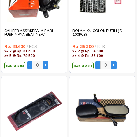
>= 4 @ Rp. 313.800
>= 4 @ Rp. 131.100
Stok Tersedia
Stok Tersedia
CALIPER ASSY/KEPALA BABI
BOLAM KM COLOK PUTIH (ISI
FUSHIMAYA BEAT NEW
100PCS)
Rp. 83.600
/ PCS
Rp. 35.300
/ KTK
>= 2 @ Rp. 81.600
>= 2 @ Rp. 34.500
>= 5 @ Rp. 79.500
>= 4 @ Rp. 33.600
Stok Tersedia
Stok Tersedia