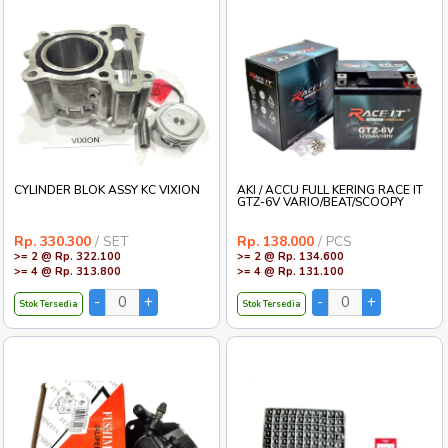
KAMPAS GANDA ASSY KC
LAMPU ALIS 60 CM RUNNING
VARIO/MIO M3/FREE GO
MODISH PURPLE (ISI 2PCS)
Rp. 143.300
/ PCS
Rp. 49.600
/ PCS
>= 2 @ Rp. 139.800
>= 3 @ Rp. 48.400
>= 4 @ Rp. 136.200
>= 6 @ Rp. 47.200
Stok Tersedia
Stok Tersedia
CYLINDER BLOK ASSY KC VIXION
AKI / ACCU FULL KERING RACE IT
GTZ-6V VARIO/BEAT/SCOOPY
Rp. 330.300
/ SET
Rp. 138.000
/ PCS
>= 2 @ Rp. 322.100
>= 2 @ Rp. 134.600