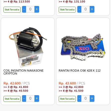
AS SHOCK DEPAN YUZAKA
AKI / ACCU FULL KERING RACE IT
KARISMA
GTZ-7S SATRIA F 150
Rp. 119.400
/ SET
Rp. 138.000
/ PCS
>= 2 @ Rp. 116.500
>= 2 @ Rp. 134.600
>= 4 @ Rp. 113.500
>= 4 @ Rp. 131.100
Stok Tersedia
Stok Tersedia