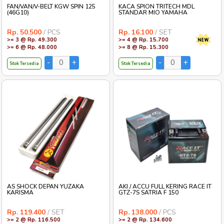
FAN/VAN/V-BELT KGW SPIN 125
KACA SPION TRITECH MDL
(46G10)
STANDAR MIO YAMAHA
Rp. 50.500
/ PCS
Rp. 16.100
/ SET
>= 3 @ Rp. 49.300
>= 4 @ Rp. 15.700
>= 6 @ Rp. 48.000
>= 8 @ Rp. 15.300
Stok Tersedia
Stok Tersedia