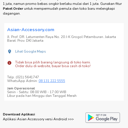
oleh garansi resmi, memberikan Anda rasa aman dalam setiap transaksi.
Syarat & Ketentuan Garansi
•
Dipercaya Sejak 2008:
Selama lebih dari 15 tahun, kami telah melayani
lebih dari 5.000 mitra di seluruh Indonesia, memberikan layanan yang andal
dan produk berkualitas tinggi.
Lihat Testimoni
•
Promo Bebas Ongkir:
Nikmati pengiriman gratis untuk pembelian mulai
dari 1 juta.
Syarat & Ketentuan Bebas Ongkir
Catatan:
Minimal order pertama 1 juta. Pembelian berikutnya bisa di bawah
1 juta, namun promo bebas ongkir berlaku mulai dari 1 juta. Gunakan fitur
Paket Order
untuk mempermudah pemula dan toko baru melengkapi
dagangan.
Asian-Accessory.com
Jl. Prof. DR. Latumenten Raya No. 20 J-K Grogol Petamburan. Jakarta
Barat. Prov. DKI Jakarta
Lihat Google Maps
Tidak bisa pilih barang langsung di toko kami.
Order dulu di website, bayar bisa cash di toko!