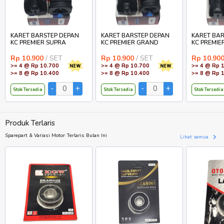
KARET BARSTEP DEPAN
KARET BARSTEP DEPAN
KARET BAR
KC PREMIER SUPRA
KC PREMIER GRAND
KC PREMIE
Rp 10.900
/ SET
Rp 10.900
/ SET
Rp 10.90
>= 4 @ Rp 10.700
>= 4 @ Rp 10.700
>= 4 @ Rp 
>= 8 @ Rp 10.400
>= 8 @ Rp 10.400
>= 8 @ Rp 
Stok Tersedia
Stok Tersedia
Stok Tersedia
Produk Terlaris
Sparepart & Variasi Motor Terlaris Bulan Ini
Lihat semua