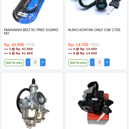
FAN/VAN/V-BELT KC FREE GO/MIO
KUNCI KONTAK ONLY OSK C700
M3
Rp. 43.900
/ PCS
Rp. 14.700
/ PCS
>= 2 @ Rp. 42.900
>= 4 @ Rp. 14.400
>= 5 @ Rp. 41.800
>= 8 @ Rp. 14.000
Stok Tersedia
Stok Tersedia