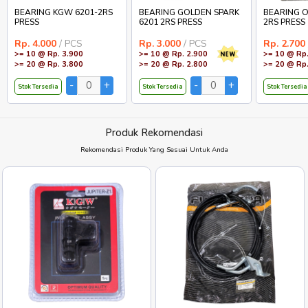
BEARING KGW 6201-2RS
BEARING GOLDEN SPARK
BEARING O
PRESS
6201 2RS PRESS
2RS PRESS
Rp. 4.000
/ PCS
Rp. 3.000
/ PCS
Rp. 2.700
>= 10 @ Rp. 3.900
>= 10 @ Rp. 2.900
>= 10 @ Rp.
>= 20 @ Rp. 3.800
>= 20 @ Rp. 2.800
>= 20 @ Rp.
Stok Tersedia
Stok Tersedia
Stok Tersedia
Produk Rekomendasi
Rekomendasi Produk Yang Sesuai Untuk Anda