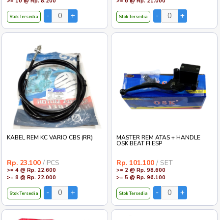
>= 10 @ Rp. 8.200
>= 6 @ Rp. 21.000
Stok Tersedia
Stok Tersedia
KABEL REM KC VARIO CBS (RR)
MASTER REM ATAS + HANDLE
OSK BEAT FI ESP
Rp. 23.100
/ PCS
Rp. 101.100
/ SET
>= 4 @ Rp. 22.600
>= 2 @ Rp. 98.600
>= 8 @ Rp. 22.000
>= 5 @ Rp. 96.100
Stok Tersedia
Stok Tersedia