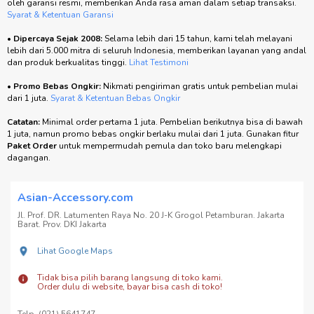
oleh garansi resmi, memberikan Anda rasa aman dalam setiap transaksi.
Syarat & Ketentuan Garansi
•
Dipercaya Sejak 2008:
Selama lebih dari 15 tahun, kami telah melayani
lebih dari 5.000 mitra di seluruh Indonesia, memberikan layanan yang andal
dan produk berkualitas tinggi.
Lihat Testimoni
•
Promo Bebas Ongkir:
Nikmati pengiriman gratis untuk pembelian mulai
dari 1 juta.
Syarat & Ketentuan Bebas Ongkir
Catatan:
Minimal order pertama 1 juta. Pembelian berikutnya bisa di bawah
1 juta, namun promo bebas ongkir berlaku mulai dari 1 juta. Gunakan fitur
Paket Order
untuk mempermudah pemula dan toko baru melengkapi
dagangan.
Asian-Accessory.com
Jl. Prof. DR. Latumenten Raya No. 20 J-K Grogol Petamburan. Jakarta
Barat. Prov. DKI Jakarta
Lihat Google Maps
Tidak bisa pilih barang langsung di toko kami.
Order dulu di website, bayar bisa cash di toko!