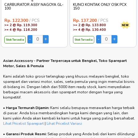
CARBURATOR ASSY NAGOYA GL-
KUNCI KONTAK ONLY OSK PCX
100
150
Rp. 122.300
/ PCS
Rp. 137.200
/ PCS
>= 2 @ Rp. 119.300
>= 2 @ Rp. 133.800
>= 4 @ Rp. 116.200
>= 4 @ Rp. 130.400
Stok Tersedia
Stok Tersedia
Asian Accessory - Partner Terpercaya untuk Bengkel, Toko Sparepart
Motor, Sales & Pemula
Kami adalah toko grosir terlengkap yang khusus melayani bengkel, toko
sparepart dan variasi motor, sales, serta pemula yang ingin memulai bisnis
di bidang ini. Dengan lebih dari 5000 item ready stock, kami menyediakan
berbagai macam aksesoris dan sparepart motor dengan harga yang
kompetitif.
•
Harga Termurah Dijamin:
Kami selalu berupaya menawarkan harga terbaik
di pasar. Anda bisa membandingkan harga kami dengan yang lain, dan
kami yakin Anda akan kembali ke kami untuk harga yang paling bersahabat.
Lihat Pricelist Sparepart
|
Lihat Pricelist Variasi
•
Garansi Produk Resmi:
Setiap produk yang Anda beli dari kami dilindungi