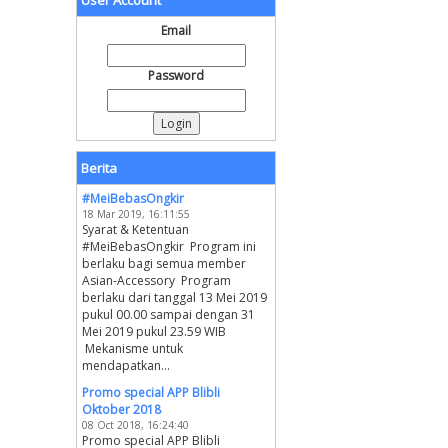
User Account
Email
Password
Berita
#MeiBebasOngkir
18 Mar 2019, 16:11:55
Syarat & Ketentuan
#MeiBebasOngkir Program ini
berlaku bagi semua member
Asian-Accessory Program
berlaku dari tanggal 13 Mei 2019
pukul 00.00 sampai dengan 31
Mei 2019 pukul 23.59 WIB
Mekanisme untuk
mendapatkan...
Promo special APP Blibli
Oktober 2018
08 Oct 2018, 16:24:40
Promo special APP Blibli