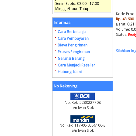
Senin-Sabtu: 08:00 - 17:00
Minggu/Libur: Tutup
Kode Produ
Rp. 43.600
Informasi
Berat:
0.21
Volume:
0.
Cara Berbelanja
Status:
Ready
Cara Pembayaran
Biaya Pengiriman
Silahkan lo
Proses Pengiriman
Garansi Barang
Cara Menjadi Reseller
Hubungi Kami
No Rekening
No. Rek: 5280227708
a/n Iwan Siok
No. Rek: 117-00-0556106-3
a/n Iwan Siok