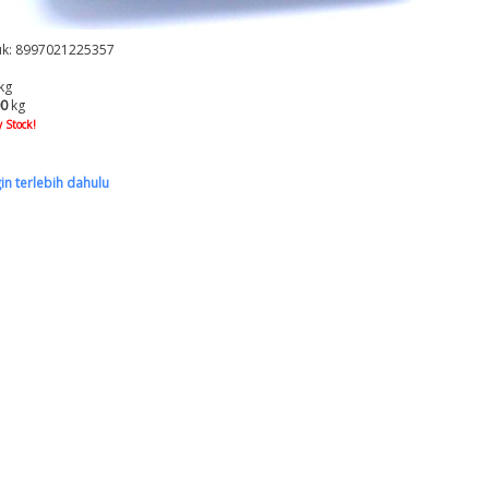
k: 8997021225357
kg
00
kg
 Stock!
gin terlebih dahulu