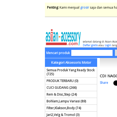
Penting:
Kami menjual
grosir
saja dan semua har
selamat datang di Asian-Acc
Daftar gratis
atau
Login
lang
Mencari produk
Kategori Aksesoris Motor
Semua Produk Yang Ready Stock
(725)
CDI NAG
PRODUK TERBARU (0)
Share
CUCI GUDANG (266)
Rem & Disc,Step (24)
Bohlam,Lampu Variasi (89)
Filter,Klakson,Body (74)
Jari2,Velg & Tromol (3)