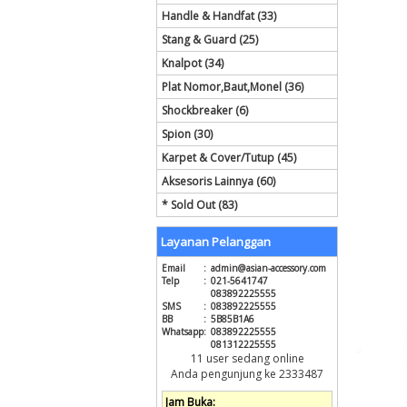
Handle & Handfat (33)
Stang & Guard (25)
Knalpot (34)
Plat Nomor,Baut,Monel (36)
Shockbreaker (6)
Spion (30)
Karpet & Cover/Tutup (45)
Aksesoris Lainnya (60)
* Sold Out (83)
Layanan Pelanggan
Email
:
admin@asian-accessory.com
Telp
:
021-5641747
083892225555
SMS
:
083892225555
BB
:
5B85B1A6
Whatsapp
:
083892225555
081312225555
11 user sedang online
Anda pengunjung ke 2333487
Jam Buka: