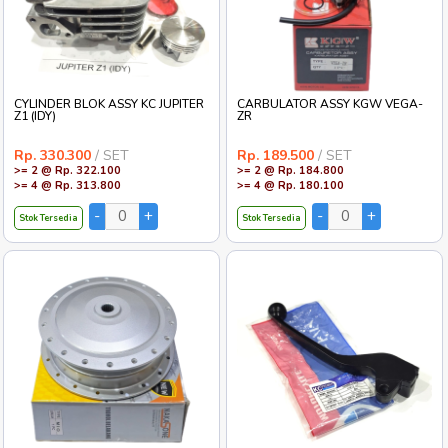
CYLINDER BLOK ASSY KC JUPITER
CARBULATOR ASSY KGW VEGA-
Z1 (IDY)
ZR
Rp. 330.300
/ SET
Rp. 189.500
/ SET
>= 2 @ Rp. 322.100
>= 2 @ Rp. 184.800
>= 4 @ Rp. 313.800
>= 4 @ Rp. 180.100
Stok Tersedia
Stok Tersedia