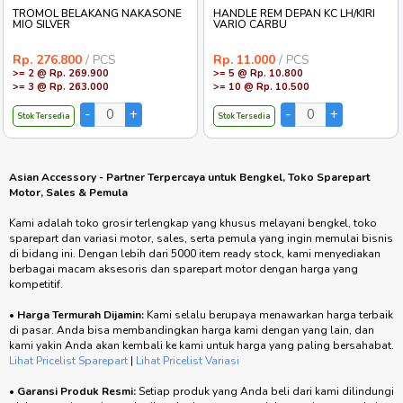
TROMOL BELAKANG NAKASONE
HANDLE REM DEPAN KC LH/KIRI
MIO SILVER
VARIO CARBU
Rp. 276.800
/ PCS
Rp. 11.000
/ PCS
>= 2 @ Rp. 269.900
>= 5 @ Rp. 10.800
>= 3 @ Rp. 263.000
>= 10 @ Rp. 10.500
Stok Tersedia
Stok Tersedia
Asian Accessory - Partner Terpercaya untuk Bengkel, Toko Sparepart
Motor, Sales & Pemula
Kami adalah toko grosir terlengkap yang khusus melayani bengkel, toko
sparepart dan variasi motor, sales, serta pemula yang ingin memulai bisnis
di bidang ini. Dengan lebih dari 5000 item ready stock, kami menyediakan
berbagai macam aksesoris dan sparepart motor dengan harga yang
kompetitif.
•
Harga Termurah Dijamin:
Kami selalu berupaya menawarkan harga terbaik
di pasar. Anda bisa membandingkan harga kami dengan yang lain, dan
kami yakin Anda akan kembali ke kami untuk harga yang paling bersahabat.
Lihat Pricelist Sparepart
|
Lihat Pricelist Variasi
•
Garansi Produk Resmi:
Setiap produk yang Anda beli dari kami dilindungi