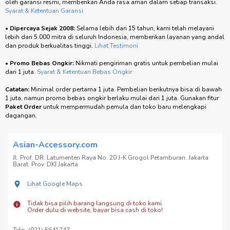
oleh garansi resmi, memberikan Anda rasa aman dalam setiap transaksi.
Syarat & Ketentuan Garansi
•
Dipercaya Sejak 2008:
Selama lebih dari 15 tahun, kami telah melayani
lebih dari 5.000 mitra di seluruh Indonesia, memberikan layanan yang andal
dan produk berkualitas tinggi.
Lihat Testimoni
•
Promo Bebas Ongkir:
Nikmati pengiriman gratis untuk pembelian mulai
dari 1 juta.
Syarat & Ketentuan Bebas Ongkir
Catatan:
Minimal order pertama 1 juta. Pembelian berikutnya bisa di bawah
1 juta, namun promo bebas ongkir berlaku mulai dari 1 juta. Gunakan fitur
Paket Order
untuk mempermudah pemula dan toko baru melengkapi
dagangan.
Asian-Accessory.com
Jl. Prof. DR. Latumenten Raya No. 20 J-K Grogol Petamburan. Jakarta
Barat. Prov. DKI Jakarta
Lihat Google Maps
Tidak bisa pilih barang langsung di toko kami.
Order dulu di website, bayar bisa cash di toko!