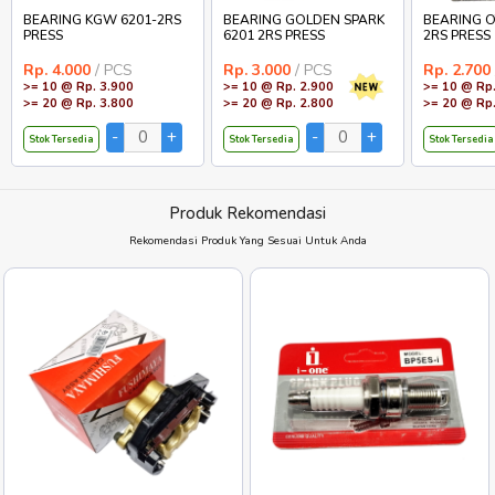
BEARING KGW 6201-2RS
BEARING GOLDEN SPARK
BEARING O
PRESS
6201 2RS PRESS
2RS PRESS
Rp. 4.000
/ PCS
Rp. 3.000
/ PCS
Rp. 2.700
>= 10 @ Rp. 3.900
>= 10 @ Rp. 2.900
>= 10 @ Rp.
>= 20 @ Rp. 3.800
>= 20 @ Rp. 2.800
>= 20 @ Rp.
Stok Tersedia
Stok Tersedia
Stok Tersedia
Produk Rekomendasi
Rekomendasi Produk Yang Sesuai Untuk Anda