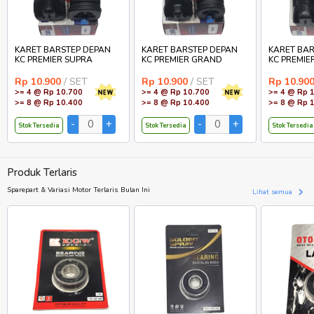
KARET BARSTEP DEPAN
KARET BARSTEP DEPAN
KARET BAR
KC PREMIER SUPRA
KC PREMIER GRAND
KC PREMIE
Rp 10.900
/ SET
Rp 10.900
/ SET
Rp 10.90
>= 4 @ Rp 10.700
>= 4 @ Rp 10.700
>= 4 @ Rp 
>= 8 @ Rp 10.400
>= 8 @ Rp 10.400
>= 8 @ Rp 
Stok Tersedia
Stok Tersedia
Stok Tersedia
Produk Terlaris
Sparepart & Variasi Motor Terlaris Bulan Ini
Lihat semua