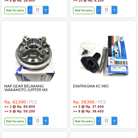
>= 6 @ Rp. 28.800
>= 10 @ Rp. 6.200
Stok Tersedia
Stok Tersedia
NAP GEAR BELAKANG
DIAFRAGMA KC MIO
WAKAMOTO JUPITER MX
Rp. 62.300
/ PCS
Rp. 38.300
/ PCS
>= 2 @ Rp. 60.800
>= 3 @ Rp. 37.400
>= 5 @ Rp. 59.200
>= 6 @ Rp. 36.400
Stok Tersedia
Stok Tersedia