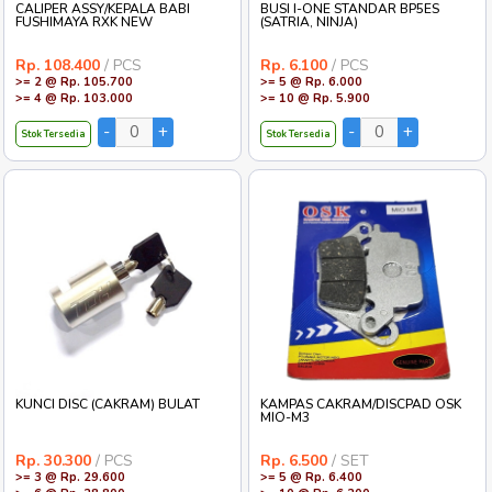
CALIPER ASSY/KEPALA BABI
BUSI I-ONE STANDAR BP5ES
FUSHIMAYA RXK NEW
(SATRIA, NINJA)
Rp. 108.400
/ PCS
Rp. 6.100
/ PCS
>= 2 @ Rp. 105.700
>= 5 @ Rp. 6.000
>= 4 @ Rp. 103.000
>= 10 @ Rp. 5.900
Stok Tersedia
Stok Tersedia
KUNCI DISC (CAKRAM) BULAT
KAMPAS CAKRAM/DISCPAD OSK
MIO-M3
Rp. 30.300
/ PCS
Rp. 6.500
/ SET
>= 3 @ Rp. 29.600
>= 5 @ Rp. 6.400