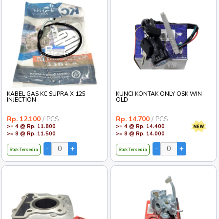
KABEL GAS KC SUPRA X 125
KUNCI KONTAK ONLY OSK WIN
INJECTION
OLD
Rp. 12.100
/ PCS
Rp. 14.700
/ PCS
>= 4 @ Rp. 11.800
>= 4 @ Rp. 14.400
>= 8 @ Rp. 11.500
>= 8 @ Rp. 14.000
Stok Tersedia
Stok Tersedia