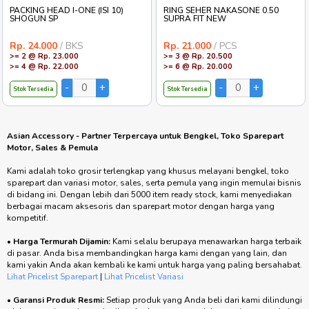
PACKING HEAD I-ONE (ISI 10)
RING SEHER NAKASONE 0.50
SHOGUN SP
SUPRA FIT NEW
Rp. 24.000
/ BKS
Rp. 21.000
/ PCS
>= 2 @ Rp. 23.000
>= 3 @ Rp. 20.500
>= 4 @ Rp. 22.000
>= 6 @ Rp. 20.000
Stok Tersedia
Stok Tersedia
Asian Accessory - Partner Terpercaya untuk Bengkel, Toko Sparepart
Motor, Sales & Pemula
Kami adalah toko grosir terlengkap yang khusus melayani bengkel, toko
sparepart dan variasi motor, sales, serta pemula yang ingin memulai bisnis
di bidang ini. Dengan lebih dari 5000 item ready stock, kami menyediakan
berbagai macam aksesoris dan sparepart motor dengan harga yang
kompetitif.
•
Harga Termurah Dijamin:
Kami selalu berupaya menawarkan harga terbaik
di pasar. Anda bisa membandingkan harga kami dengan yang lain, dan
kami yakin Anda akan kembali ke kami untuk harga yang paling bersahabat.
Lihat Pricelist Sparepart
|
Lihat Pricelist Variasi
•
Garansi Produk Resmi:
Setiap produk yang Anda beli dari kami dilindungi