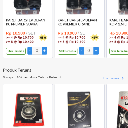
KARET BARSTEP DEPAN
KARET BARSTEP DEPAN
KARET BAR
KC PREMIER SUPRA
KC PREMIER GRAND
KC PREMIE
Rp 10.900
/ SET
Rp 10.900
/ SET
Rp 10.90
>= 4 @ Rp 10.700
>= 4 @ Rp 10.700
>= 4 @ Rp 
>= 8 @ Rp 10.400
>= 8 @ Rp 10.400
>= 8 @ Rp 
Stok Tersedia
Stok Tersedia
Stok Tersedia
Produk Terlaris
Sparepart & Variasi Motor Terlaris Bulan Ini
Lihat semua