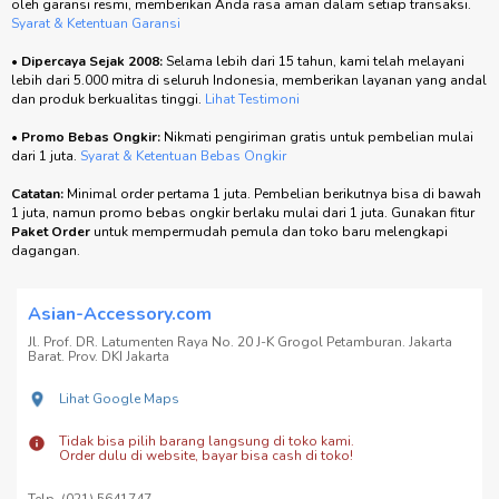
oleh garansi resmi, memberikan Anda rasa aman dalam setiap transaksi.
Syarat & Ketentuan Garansi
•
Dipercaya Sejak 2008:
Selama lebih dari 15 tahun, kami telah melayani
lebih dari 5.000 mitra di seluruh Indonesia, memberikan layanan yang andal
dan produk berkualitas tinggi.
Lihat Testimoni
•
Promo Bebas Ongkir:
Nikmati pengiriman gratis untuk pembelian mulai
dari 1 juta.
Syarat & Ketentuan Bebas Ongkir
Catatan:
Minimal order pertama 1 juta. Pembelian berikutnya bisa di bawah
1 juta, namun promo bebas ongkir berlaku mulai dari 1 juta. Gunakan fitur
Paket Order
untuk mempermudah pemula dan toko baru melengkapi
dagangan.
Asian-Accessory.com
Jl. Prof. DR. Latumenten Raya No. 20 J-K Grogol Petamburan. Jakarta
Barat. Prov. DKI Jakarta
Lihat Google Maps
Tidak bisa pilih barang langsung di toko kami.
Order dulu di website, bayar bisa cash di toko!