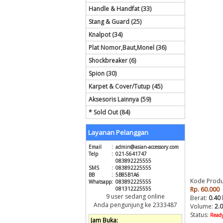
Handle & Handfat (33)
Stang & Guard (25)
Knalpot (34)
Plat Nomor,Baut,Monel (36)
Shockbreaker (6)
Spion (30)
Karpet & Cover/Tutup (45)
Aksesoris Lainnya (59)
* Sold Out (84)
Layanan Pelanggan
Email
:
admin@asian-accessory.com
Telp
:
021-5641747
083892225555
SMS
:
083892225555
BB
:
5B85B1A6
Kode Produ
Whatsapp
:
083892225555
081312225555
Rp. 60.000
9 user sedang online
Berat:
0.40
Anda pengunjung ke 2333487
Volume:
2.
Status:
Ready
Jam Buka: