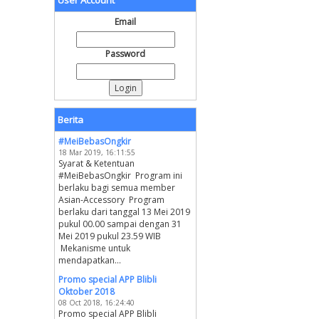
User Account
Email
Password
Berita
#MeiBebasOngkir
18 Mar 2019, 16:11:55
Syarat & Ketentuan
#MeiBebasOngkir Program ini
berlaku bagi semua member
Asian-Accessory Program
berlaku dari tanggal 13 Mei 2019
pukul 00.00 sampai dengan 31
Mei 2019 pukul 23.59 WIB
Mekanisme untuk
mendapatkan...
Promo special APP Blibli
Oktober 2018
08 Oct 2018, 16:24:40
Promo special APP Blibli