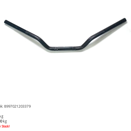
k: 8997021203379
kg
00
kg
 Stock!