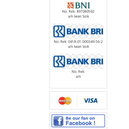
No. Rek: 497080592
a/n Iwan Siok
No. Rek: 0418-01-000349-56-2
a/n Iwan Siok
No. Rek:
a/n