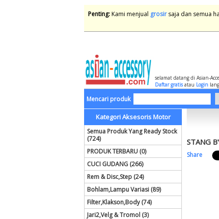
Penting:
Kami menjual
grosir
saja dan semua har
selamat datang di Asian-Acc
Daftar gratis
atau
Login
lang
Mencari produk
Kategori Aksesoris Motor
Semua Produk Yang Ready Stock
(724)
STANG B
PRODUK TERBARU (0)
Share
CUCI GUDANG (266)
Rem & Disc,Step (24)
Bohlam,Lampu Variasi (89)
Filter,Klakson,Body (74)
Jari2,Velg & Tromol (3)