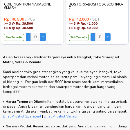
COIL INGNITION NAKASONE
BOS FORK+BOSH OSK SCORPIO-
SMASH
Z
Rp. 40.500
/ PCS
Rp. 42.000
/ SET
>= 3 @ Rp. 39.500
>= 3 @ Rp. 41.000
>= 6 @ Rp. 38.500
>= 6 @ Rp. 40.000
Stok Tersedia
Stok Tersedia
Asian Accessory - Partner Terpercaya untuk Bengkel, Toko Sparepart
Motor, Sales & Pemula
Kami adalah toko grosir terlengkap yang khusus melayani bengkel, toko
sparepart dan variasi motor, sales, serta pemula yang ingin memulai bisnis
di bidang ini. Dengan lebih dari 5000 item ready stock, kami menyediakan
berbagai macam aksesoris dan sparepart motor dengan harga yang
kompetitif.
•
Harga Termurah Dijamin:
Kami selalu berupaya menawarkan harga terbaik
di pasar. Anda bisa membandingkan harga kami dengan yang lain, dan
kami yakin Anda akan kembali ke kami untuk harga yang paling bersahabat.
Lihat Pricelist Sparepart
|
Lihat Pricelist Variasi
•
Garansi Produk Resmi:
Setiap produk yang Anda beli dari kami dilindungi