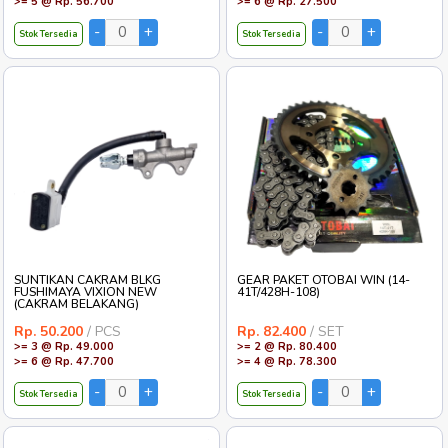
>= 5 @ Rp. 56.700
>= 6 @ Rp. 27.500
Stok Tersedia
Stok Tersedia
SUNTIKAN CAKRAM BLKG
GEAR PAKET OTOBAI WIN (14-
FUSHIMAYA VIXION NEW
41T/428H-108)
(CAKRAM BELAKANG)
Rp. 50.200
/ PCS
Rp. 82.400
/ SET
>= 3 @ Rp. 49.000
>= 2 @ Rp. 80.400
>= 6 @ Rp. 47.700
>= 4 @ Rp. 78.300
Stok Tersedia
Stok Tersedia