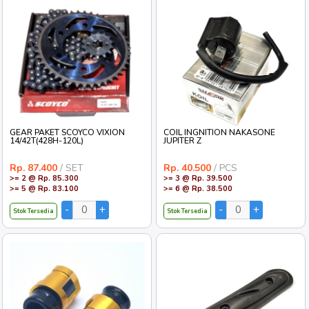
GEAR PAKET SCOYCO VIXION
COIL INGNITION NAKASONE
14/42T(428H-120L)
JUPITER Z
Rp. 87.400
/ SET
Rp. 40.500
/ PCS
>= 2 @ Rp. 85.300
>= 3 @ Rp. 39.500
>= 5 @ Rp. 83.100
>= 6 @ Rp. 38.500
Stok Tersedia
Stok Tersedia