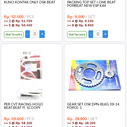
KUNCI KONTAK ONLY OSK BEAT
PACKING TOP SET I-ONE BEAT
POP/BEAT NEW ESP K44
Rp. 53.000
/ PCS
Rp. 9.300
/ SET
>= 2 @ Rp. 51.700
>= 4 @ Rp. 9.100
>= 5 @ Rp. 50.400
>= 8 @ Rp. 8.900
Stok Tersedia
Stok Tersedia
PER CVT RACING HOGO
GEAR SET OSK DPN-BLKG 39-14
BEAT,BEAT FI, SCOOPY
FORCE-1
Rp. 59.600
/ PCS
Rp. 28.900
/ SET
>= 3 @ Rp. 58.200
>= 3 @ Rp. 28.200