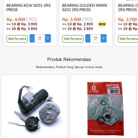
BEARING KGW 6201-2RS
BEARING GOLDEN SPARK
BEARING O
PRESS
6201 2RS PRESS
2RS PRESS
Rp. 4.000
/ PCS
Rp. 3.000
/ PCS
Rp. 2.700
>= 10 @ Rp. 3.900
>= 10 @ Rp. 2.900
>= 10 @ Rp.
>= 20 @ Rp. 3.800
>= 20 @ Rp. 2.800
>= 20 @ Rp.
Stok Tersedia
Stok Tersedia
Stok Tersedia
Produk Rekomendasi
Rekomendasi Produk Yang Sesuai Untuk Anda