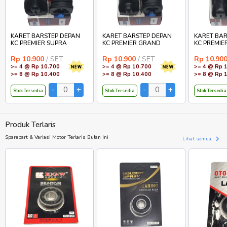
KARET BARSTEP DEPAN
KARET BARSTEP DEPAN
KARET BAR
KC PREMIER SUPRA
KC PREMIER GRAND
KC PREMIE
Rp 10.900
/ SET
Rp 10.900
/ SET
Rp 10.90
>= 4 @ Rp 10.700
>= 4 @ Rp 10.700
>= 4 @ Rp 
>= 8 @ Rp 10.400
>= 8 @ Rp 10.400
>= 8 @ Rp 
Stok Tersedia
Stok Tersedia
Stok Tersedia
Produk Terlaris
Sparepart & Variasi Motor Terlaris Bulan Ini
Lihat semua