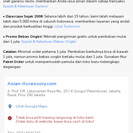
oleh garansi resmi, memberikan Anda rasa aman dalam setiap transaksi.
Syarat & Ketentuan Garansi
•
Dipercaya Sejak 2008:
Selama lebih dari 15 tahun, kami telah melayani
lebih dari 5.000 mitra di seluruh Indonesia, memberikan layanan yang andal
dan produk berkualitas tinggi.
Lihat Testimoni
•
Promo Bebas Ongkir:
Nikmati pengiriman gratis untuk pembelian mulai
dari 1 juta.
Syarat & Ketentuan Bebas Ongkir
Catatan:
Minimal order pertama 1 juta. Pembelian berikutnya bisa di bawah
1 juta, namun promo bebas ongkir berlaku mulai dari 1 juta. Gunakan fitur
Paket Order
untuk mempermudah pemula dan toko baru melengkapi
dagangan.
Asian-Accessory.com
Jl. Prof. DR. Latumenten Raya No. 20 J-K Grogol Petamburan. Jakarta
Barat. Prov. DKI Jakarta
Lihat Google Maps
Tidak bisa pilih barang langsung di toko kami.
Order dulu di website, bayar bisa cash di toko!